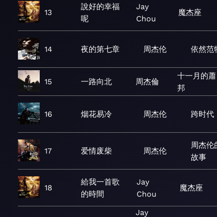
說好的幸福
Jay
13
魔杰座
呢
Chou
14
夜的第七章
周杰伦
依然范
十一月的蕭
15
一路向北
周杰倫
邦
16
烟花易冷
周杰伦
跨时代
周杰伦
17
爱情废柴
周杰伦
故事
給我一首歌
Jay
18
魔杰座
的時間
Chou
Jay