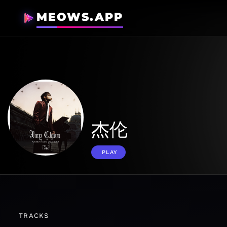
MEOWS.APP
杰伦
PLAY
TRACKS