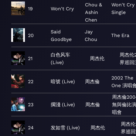
Chou &
Won't Cry 
19
Won't Cry
Ashin
Single
Chen
Said
Jay
20
The Era
Goodbye
Chou
白色风车
周杰伦2
21
周杰伦
(Live)
界巡回
2002 The
22
暗號 (Live)
周杰倫
One 演唱
周杰倫200
23
擱淺 (Live)
周杰倫
無與倫比
唱會
周杰伦
24
发如雪 (Live)
周杰伦
界巡回