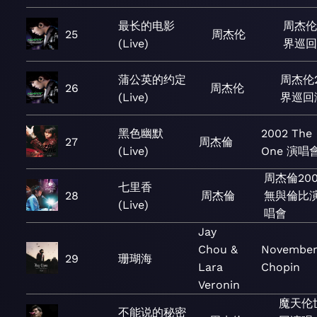
最长的电影
周杰伦
25
周杰伦
(Live)
界巡回
蒲公英的约定
周杰伦2
26
周杰伦
(Live)
界巡回
黑色幽默
2002 The
27
周杰倫
(Live)
One 演唱
周杰倫200
七里香
28
周杰倫
無與倫比
(Live)
唱會
Jay
Chou &
November
29
珊瑚海
Lara
Chopin
Veronin
魔天伦
不能说的秘密