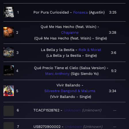
1
Por Pura Curiosidad
Fonseca
Agustín
3:25
Qué Me Has Hecho (feat. Wisin)
2
Chayanne
3:28
Qué Me Has Hecho (feat. Wisin) - Single
La Bella y la Bestia
Reik & Morat
3
3:6
La Bella y la Bestia - Single
Qué Precio Tiene el Cielo (Salsa Version)
4
5:2
Marc Anthony
Sigo Siendo Yo
Vivir Bailando
5
Silvestre Dangond & Maluma
3:34
Vivir Bailando - Single
6
TCACF1528762
Unknown
Unknown
—
7
USB270900002
Unknown
Unknown
—