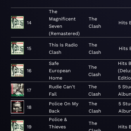
The
Magnificent
The
14
Hits 
Seven
Clash
(Remastered)
This Is Radio
The
15
Hits 
Clash
Clash
Safe
Hits 
The
16
European
(Delu
Clash
Home
Editi
Rudie Can't
The
5 Stu
17
Fail
Clash
Albu
Police On My
The
5 Stu
18
Back
Clash
Albu
Police &
The
19
Thieves
Hits 
Clash