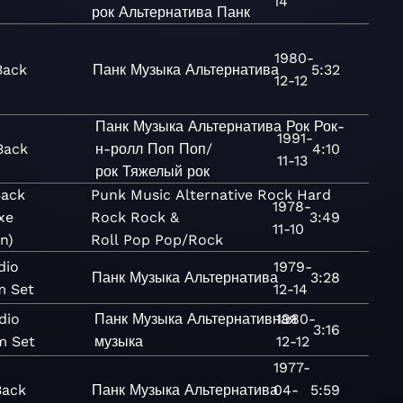
14
рок
Альтернатива
Панк
1980-
Back
Панк
Музыка
Альтернатива
5:32
12-12
Панк
Музыка
Альтернатива
Рок
Рок-
1991-
Back
н-ролл
Поп
Поп/
4:10
11-13
рок
Тяжелый рок
Back
Punk
Music
Alternative
Rock
Hard
1978-
xe
Rock
Rock &
3:49
11-10
on)
Roll
Pop
Pop/Rock
dio
1979-
Панк
Музыка
Альтернатива
3:28
m Set
12-14
dio
Панк
Музыка
Альтернативная
1980-
3:16
m Set
музыка
12-12
1977-
Back
Панк
Музыка
Альтернатива
04-
5:59