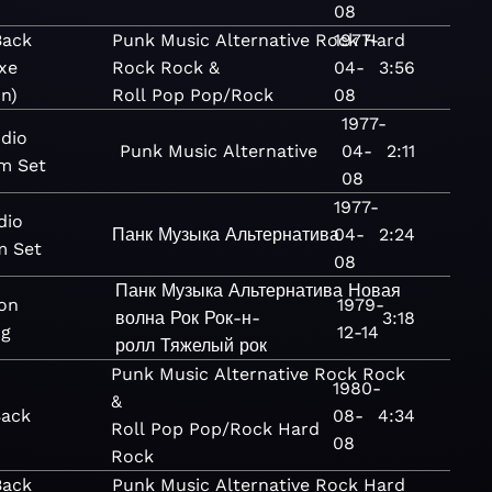
08
Back
Punk
Music
Alternative
Rock
1977-
Hard
xe
Rock
Rock &
04-
3:56
on)
Roll
Pop
Pop/Rock
08
1977-
udio
Punk
Music
Alternative
04-
2:11
m Set
08
1977-
dio
Панк
Музыка
Альтернатива
04-
2:24
m Set
08
Панк
Музыка
Альтернатива
Новая
on
1979-
волна
Рок
Рок-н-
3:18
ng
12-14
ролл
Тяжелый рок
Punk
Music
Alternative
Rock
Rock
1980-
&
Back
08-
4:34
Roll
Pop
Pop/Rock
Hard
08
Rock
Back
Punk
Music
Alternative
Rock
Hard