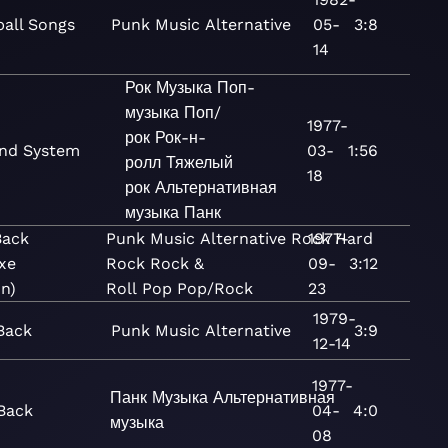
ball Songs
Punk
Music
Alternative
05-
3:8
14
Рок
Музыка
Поп-
музыка
Поп/
1977-
рок
Рок-н-
nd System
03-
1:56
ролл
Тяжелый
18
рок
Альтернативная
музыка
Панк
Back
Punk
Music
Alternative
Rock
1977-
Hard
xe
Rock
Rock &
09-
3:12
on)
Roll
Pop
Pop/Rock
23
1979-
Back
Punk
Music
Alternative
3:9
12-14
1977-
Панк
Музыка
Альтернативная
 Back
04-
4:0
музыка
08