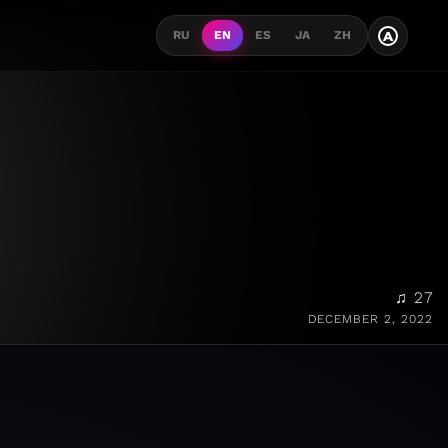
A
RU
EN
ES
JA
ZH
♫ 27
DECEMBER 2, 2022