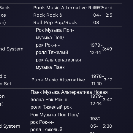
 Back
Punk
Music
Alternative
Rock
1977-
Hard
uxe
Rock
Rock &
04-
2:5
on)
Roll
Pop
Pop/Rock
08
Рок
Музыка
Поп-
музыка
Поп/
рок
Рок-н-
1979-
nd System
3:49
ролл
Тяжелый
12-14
рок
Альтернативная
музыка
Панк
dio
1978-
Punk
Music
Alternative
3:17
m Set
11-10
Панк
Музыка
Альтернатива
Новая
on
1979-
волна
Рок
Рок-н-
3:47
ng
12-14
ролл
Тяжелый рок
Рок
Музыка
Поп
Поп/
1982-
рок
Рок-н-
d System
05-
5:30
ролл
Тяжелый