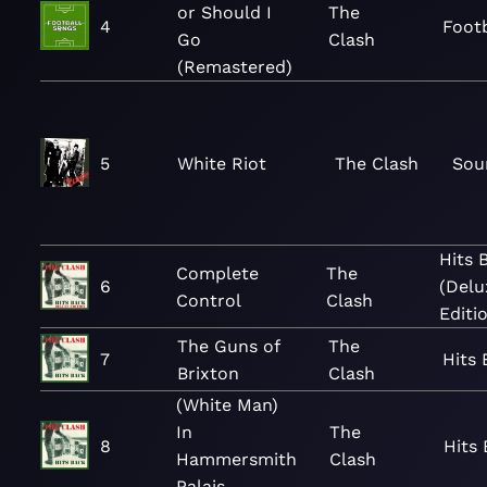
or Should I
The
4
Foot
Go
Clash
(Remastered)
5
White Riot
The Clash
Sou
Hits 
Complete
The
6
(Delu
Control
Clash
Editi
The Guns of
The
7
Hits 
Brixton
Clash
(White Man)
In
The
8
Hits
Hammersmith
Clash
Palais