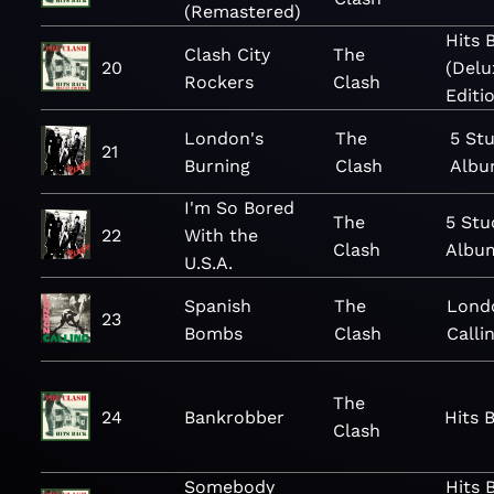
(Remastered)
Hits 
Clash City
The
20
(Delu
Rockers
Clash
Editi
London's
The
5 St
21
Burning
Clash
Albu
I'm So Bored
The
5 Stu
22
With the
Clash
Albu
U.S.A.
Spanish
The
Lond
23
Bombs
Clash
Calli
The
24
Bankrobber
Hits 
Clash
Somebody
Hits 