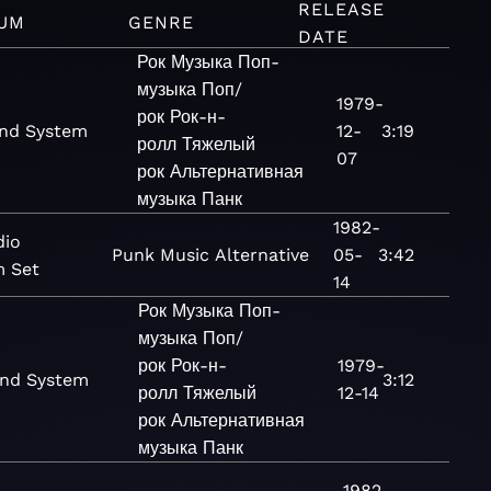
RELEASE
UM
GENRE
DATE
Рок
Музыка
Поп-
музыка
Поп/
1979-
рок
Рок-н-
nd System
12-
3:19
ролл
Тяжелый
07
рок
Альтернативная
музыка
Панк
1982-
dio
Punk
Music
Alternative
05-
3:42
 Set
14
Рок
Музыка
Поп-
музыка
Поп/
рок
Рок-н-
1979-
nd System
3:12
ролл
Тяжелый
12-14
рок
Альтернативная
музыка
Панк
1982-