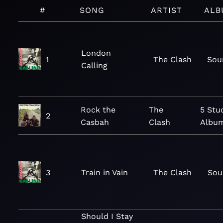
#
SONG
ARTIST
ALB
London
1
The Clash
Sou
Calling
Rock the
The
5 Stu
2
Casbah
Clash
Album
3
Train in Vain
The Clash
Sou
Should I Stay