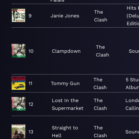
Hits
The
9
Janie Jones
(Del
Clash
Editi
The
10
Clampdown
Sou
Clash
The
5 Stu
11
Tommy Gun
Clash
Albu
Lost In the
The
Lond
12
Supermarket
Clash
Calli
Straight to
The
13
Soun
Hell
Clash