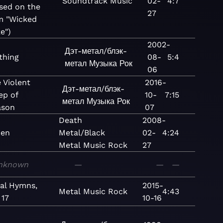
Soundtrack
Music
02-
4:7
sed on the
27
m "Wicked
e")
2002-
Дэт-метал/блэк-
thing
08-
5:4
метал
Музыка
Рок
06
 Violent
2016-
Дэт-метал/блэк-
ep of
10-
7:15
метал
Музыка
Рок
ason
07
Death
2008-
en
Metal/Black
02-
4:24
Metal
Music
Rock
27
nknown
—
—
—
al Hymns,
2015-
Metal
Music
Rock
4:43
 17
10-16