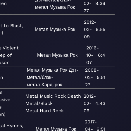
zen
02-
9:36
метал
Музыка
Рок
27
2012-
lt to Blast,
Метал
Музыка
Рок
02-
6:55
 1
09
e Violent
2016-
ep of
Метал
Музыка
Рок
10-
6:4
ason
07
Метал
Музыка
Рок
Дэт-
2008-
en
метал/блэк-
02-
5:51
метал
Хард-рок
27
s
Metal
Music
Rock
Death
2012-
usive
Metal/Black
02-
4:43
s
Metal
Hard Rock
09
on)
2017-
tal Hymns,
Метал
Музыка
Рок
04-
6:51