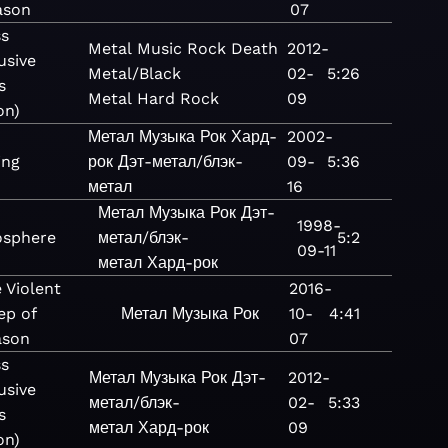
ason
07
ss
Metal
Music
Rock
Death
2012-
usive
Metal/Black
02-
5:26
s
Metal
Hard Rock
09
on)
Метал
Музыка
Рок
Хард-
2002-
ing
рок
Дэт-метал/блэк-
09-
5:36
метал
16
Метал
Музыка
Рок
Дэт-
1998-
osphere
метал/блэк-
5:2
09-11
метал
Хард-рок
 Violent
2016-
ep of
Метал
Музыка
Рок
10-
4:41
ason
07
ss
Метал
Музыка
Рок
Дэт-
2012-
usive
метал/блэк-
02-
5:33
s
метал
Хард-рок
09
on)