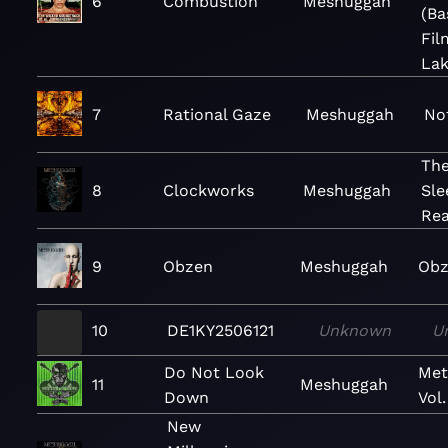
6
Combustion
Meshuggah
(Ba
Fil
Lak
7
Rational Gaze
Meshuggah
No
The
8
Clockworks
Meshuggah
Sle
Re
9
Obzen
Meshuggah
Obz
10
DE1KY2506121
Unknown
U
Do Not Look
Met
11
Meshuggah
Down
Vol.
New