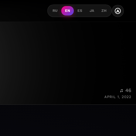
A
RU
EN
ES
JA
ZH
♫ 46
APRIL 1, 2022