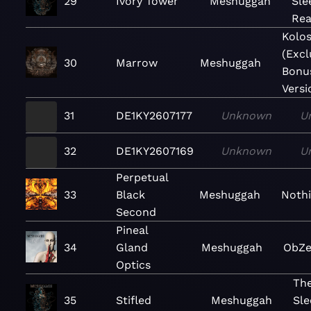
29
Ivory Tower
Meshuggah
Sle
Re
Kolo
(Excl
30
Marrow
Meshuggah
Bonu
Versi
31
DE1KY2607177
Unknown
U
32
DE1KY2607169
Unknown
U
Perpetual
33
Black
Meshuggah
Noth
Second
Pineal
34
Gland
Meshuggah
ObZ
Optics
The
35
Stifled
Meshuggah
Sle