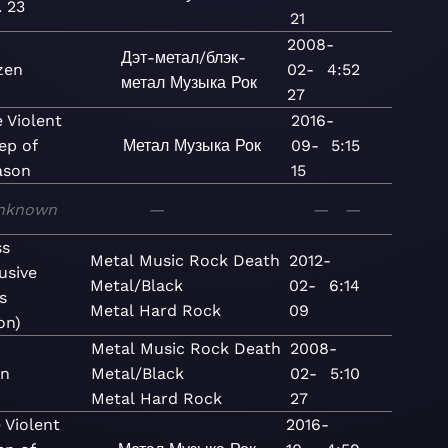
. 23
21
2008-
Дэт-метал/блэк-
zen
02-
4:52
метал
Музыка
Рок
27
 Violent
2016-
ep of
Метал
Музыка
Рок
09-
5:15
ason
15
nknown
—
—
—
ss
Metal
Music
Rock
Death
2012-
usive
Metal/Black
02-
6:14
s
Metal
Hard Rock
09
on)
Metal
Music
Rock
Death
2008-
en
Metal/Black
02-
5:10
Metal
Hard Rock
27
 Violent
2016-