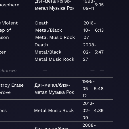
Дэт-метал/блэк-
1998-
aosphere
5:35
метал
Музыка
Рок
09-11
 Violent
Death
2016-
ep of
Metal/Black
10-
6:13
ason
Metal
Music
Rock
07
Death
2008-
zen
Metal/Black
02-
5:47
Metal
Music
Rock
27
nknown
—
—
—
1995-
troy Erase
Дэт-метал/блэк-
05-
5:48
prove
метал
Музыка
Рок
12
2012-
oss
Metal
Music
Rock
02-
4:39
09
2008-
Дэт-метал/блэк-