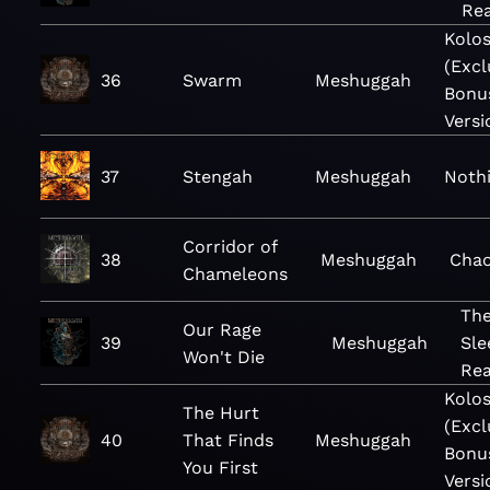
Re
Kolo
(Excl
36
Swarm
Meshuggah
Bonu
Versi
37
Stengah
Meshuggah
Noth
Corridor of
38
Meshuggah
Cha
Chameleons
The
Our Rage
39
Meshuggah
Sle
Won't Die
Re
Kolo
The Hurt
(Excl
40
That Finds
Meshuggah
Bonu
You First
Versi