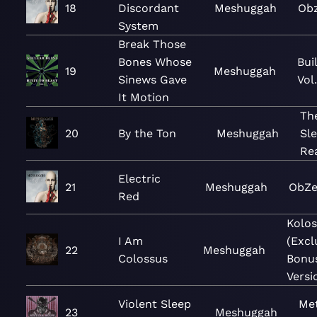
18
Discordant
Meshuggah
Ob
System
Break Those
Bones Whose
Bui
19
Meshuggah
Sinews Gave
Vol.
It Motion
Th
20
By the Ton
Meshuggah
Sle
Re
Electric
21
Meshuggah
ObZ
Red
Kolos
I Am
(Excl
22
Meshuggah
Colossus
Bonu
Versi
Violent Sleep
Me
23
Meshuggah