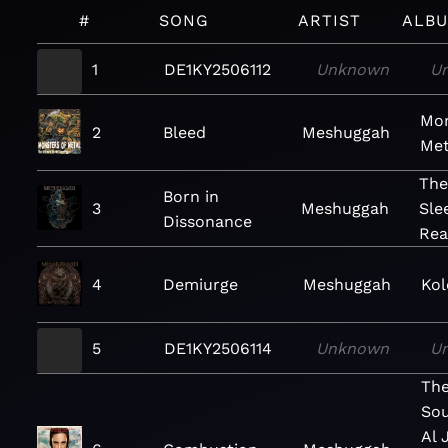
#
SONG
ARTIST
ALB
1
DE1KY2506112
Unknown
U
Mon
2
Bleed
Meshuggah
Met
The
Born in
3
Meshuggah
Sle
Dissonance
Rea
4
Demiurge
Meshuggah
Kol
5
DE1KY2506114
Unknown
U
Th
Sou
Al 