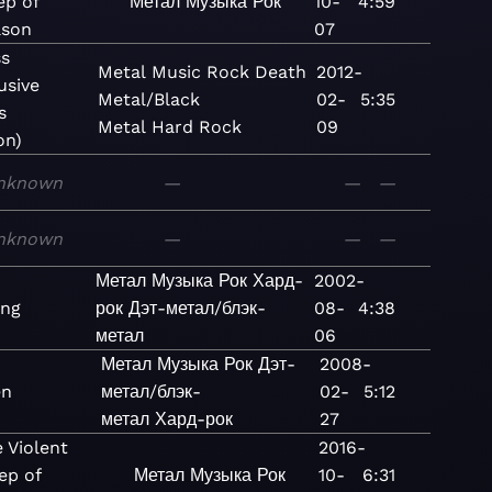
ep of
Метал
Музыка
Рок
10-
4:59
ason
07
ss
Metal
Music
Rock
Death
2012-
usive
Metal/Black
02-
5:35
s
Metal
Hard Rock
09
on)
nknown
—
—
—
nknown
—
—
—
Метал
Музыка
Рок
Хард-
2002-
ing
рок
Дэт-метал/блэк-
08-
4:38
метал
06
Метал
Музыка
Рок
Дэт-
2008-
en
метал/блэк-
02-
5:12
метал
Хард-рок
27
 Violent
2016-
ep of
Метал
Музыка
Рок
10-
6:31