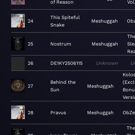
of Reason
Vol
This Spiteful
24
Meshuggah
Ob
Snake
The
25
Nostrum
Meshuggah
Sle
Re
26
DE1KY2506115
Unknown
U
Kolo
Behind the
(Excl
27
Meshuggah
Sun
Bonu
Versi
28
Pravus
Meshuggah
ObZ
The