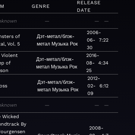
RELEASE
UM
GENRE
DATE
nknown
—
—
—
2006-
sters of
Дэт-метал/блэк-
06-
7:22
al, Vol. 5
метал
Музыка
Рок
30
 Violent
2016-
Дэт-метал/блэк-
ep of
08-
4:34
метал
Музыка
Рок
son
25
2012-
Дэт-метал/блэк-
oss
02-
6:12
метал
Музыка
Рок
09
nknown
—
—
—
e Wicked
ndtrack By
2008-
Jourgensen