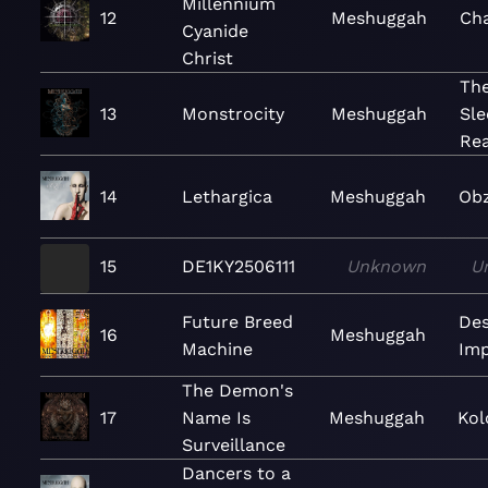
Millennium
12
Meshuggah
Ch
Cyanide
Christ
The
13
Monstrocity
Meshuggah
Sle
Re
14
Lethargica
Meshuggah
Ob
15
DE1KY2506111
Unknown
U
Future Breed
Des
16
Meshuggah
Machine
Im
The Demon's
17
Name Is
Meshuggah
Kol
Surveillance
Dancers to a