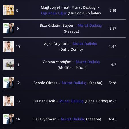
Mağlubiyet (feat. Murat Dalkılıç)
8
3:18
Oğuzhan Uğur
Müzioon En İyiler
Bize Gidelim Beyler
Murat Dalkılıç
9
3:37
Kasaba
Aşka Doydum
Murat Dalkılıç
10
4:42
Daha Derine
Canına Yandığım
Murat Dalkılıç
11
4:7
Bir Güzellik Yap
12
Sensiz Olmaz
Murat Dalkılıç
Kasaba
5:28
13
Bu Nasıl Aşk
Murat Dalkılıç
Daha Derine
4:25
14
Kal Diyemem
Murat Dalkılıç
Kasaba
4:43