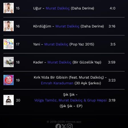
15
Uğur
Murat Dalkılıç
Daha Derine
4:0
16
Kördüğüm
Murat Dalkılıç
Daha Derine
3:16
17
Yani
Murat Dalkılıç
Pop Yaz 2015
3:5
18
Kader
Murat Dalkılıç
Bir Güzellik Yap
3:59
Kırk Yılda Bir Gibisin (feat. Murat Dalkılıç)
19
3:23
Emrah Karaduman
30 Aşk Şarkısı
Şık Şık
20
Volga Tamöz, Murat Dalkılıç & Grup Hepsi
3:19
Şık Şık - EP
© 2019–2026 meows.app