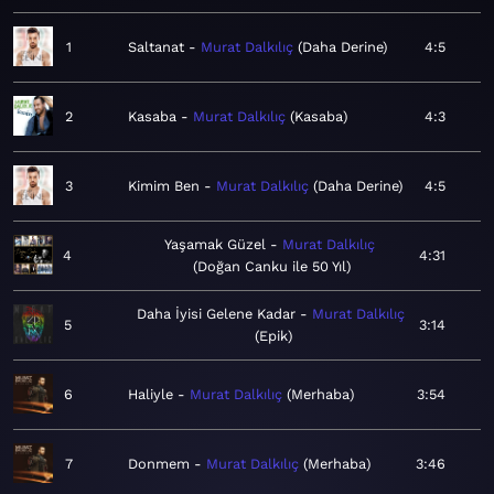
1
Saltanat
Murat Dalkılıç
Daha Derine
4:5
2
Kasaba
Murat Dalkılıç
Kasaba
4:3
3
Kimim Ben
Murat Dalkılıç
Daha Derine
4:5
Yaşamak Güzel
Murat Dalkılıç
4
4:31
Doğan Canku ile 50 Yıl
Daha İyisi Gelene Kadar
Murat Dalkılıç
5
3:14
Epik
6
Haliyle
Murat Dalkılıç
Merhaba
3:54
7
Donmem
Murat Dalkılıç
Merhaba
3:46