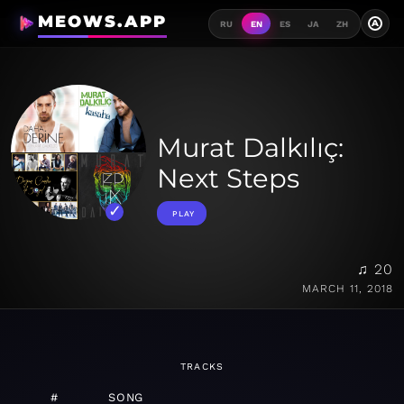
MEOWS.APP
A
RU
EN
ES
JA
ZH
Murat Dalkılıç:
Next Steps
PLAY
♫ 20
MARCH 11, 2018
TRACKS
#
SONG