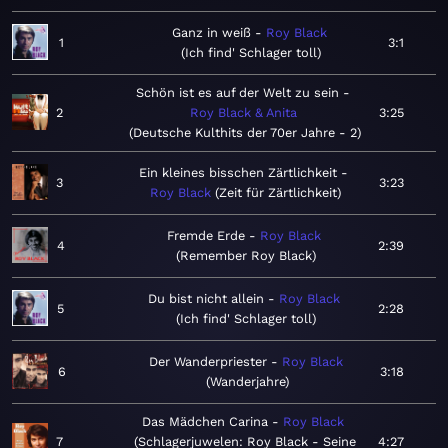
Ganz in weiß
Roy Black
1
3:1
Ich find' Schlager toll
Schön ist es auf der Welt zu sein
2
Roy Black & Anita
3:25
Deutsche Kulthits der 70er Jahre - 2
Ein kleines bisschen Zärtlichkeit
3
3:23
Roy Black
Zeit für Zärtlichkeit
Fremde Erde
Roy Black
4
2:39
Remember Roy Black
Du bist nicht allein
Roy Black
5
2:28
Ich find' Schlager toll
Der Wanderpriester
Roy Black
6
3:18
Wanderjahre
Das Mädchen Carina
Roy Black
7
Schlagerjuwelen: Roy Black - Seine
4:27