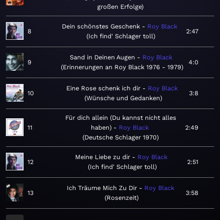
großen Erfolge
Dein schönstes Geschenk
Roy Black
8
2:47
Ich find' Schlager toll
Sand in Deinen Augen
Roy Black
9
4:0
Erinnerungen an Roy Black 1976 - 1979
Eine Rose schenk ich dir
Roy Black
10
3:8
Wünsche und Gedanken
Für dich allein (Du kannst nicht alles
11
haben)
Roy Black
2:49
Deutsche Schlager 1970
Meine Liebe zu dir
Roy Black
12
2:51
Ich find' Schlager toll
Ich Träume Mich Zu Dir
Roy Black
13
3:58
Rosenzeit