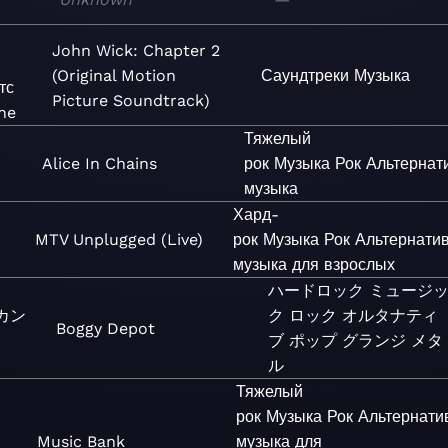
John Wick: Chapter 2
(Original Motion
Саундтреки
Музыка
тс
Picture Soundtrack)
ne
Тяжелый
Alice In Chains
рок
Музыка
Рок
Альтернат
музыка
Хард-
MTV Unplugged (Live)
рок
Музыка
Рок
Альтернати
музыка для взрослых
ハードロック
ミュージ
カン
ク
ロック
オルタナティ
Boggy Depot
ブ
ポップ
グランジ
メタ
ル
Тяжелый
рок
Музыка
Рок
Альтернати
Music Bank
музыка для