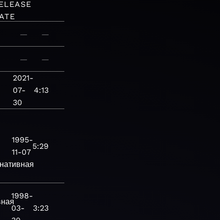
ELEASE
ATE
—
—
—
—
2021-
07-
4:13
30
1995-
5:29
11-07
нативная
1998-
вная
03-
3:23