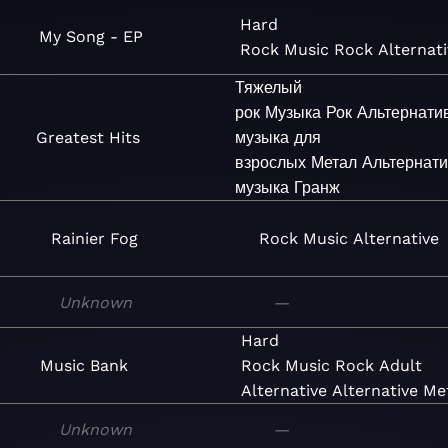
Hard
My Song - EP
Rock
Music
Rock
Alternat
Тяжелый
рок
Музыка
Рок
Альтернати
Greatest Hits
музыка для
взрослых
Метал
Альтернат
музыка
Гранж
Rainier Fog
Rock
Music
Alternative
Unknown
—
Hard
Music Bank
Rock
Music
Rock
Adult
Alternative
Alternative
Me
Unknown
—