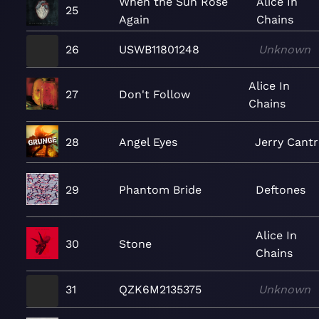
When the Sun Rose
Alice In
25
Again
Chains
26
USWB11801248
Unknown
Alice In
27
Don't Follow
Chains
28
Angel Eyes
Jerry Cantr
29
Phantom Bride
Deftones
Alice In
30
Stone
Chains
31
QZK6M2135375
Unknown