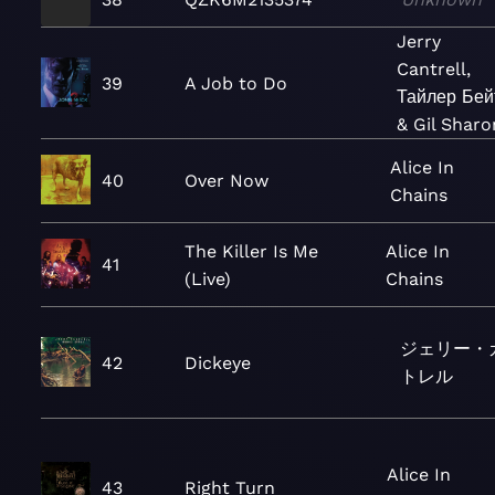
Jerry
Cantrell,
39
A Job to Do
Тайлер Бей
& Gil Sharo
Alice In
40
Over Now
Chains
The Killer Is Me
Alice In
41
(Live)
Chains
ジェリー・
42
Dickeye
トレル
Alice In
43
Right Turn