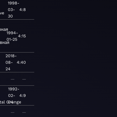
1998-
03-
4:8
ive
30
вная
1994-
4:15
01-25
ивная
2018-
08-
4:40
24
—
—
1992-
02-
4:9
tal
Grunge
04
—
—