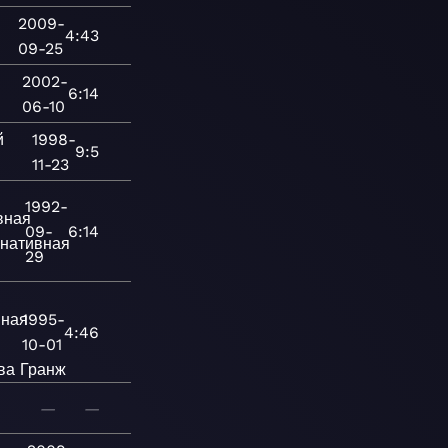
2009-
4:43
09-25
2002-
6:14
06-10
й
1998-
9:5
11-23
1992-
вная
09-
6:14
рнативная
29
вная
1995-
4:46
10-01
ва
Гранж
—
—