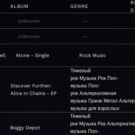
R
ALBUM
GENRE
D
Unknown
—
Unknown
—
ell
Atone - Single
Rock
Music
Тяжелый
рок
Музыка
Рок
Поп-
Discover Further:
музыка
Поп/
Alice In Chains - EP
рок
Альтернативная
музыка
Гранж
Метал
Альтер
музыка для взрослых
Тяжелый
рок
Музыка
Рок
Альтернати
Boggy Depot
музыка
Поп-