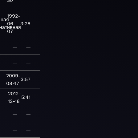
30
1992-
вная
06-
3:26
нативная
07
—
—
—
—
2009-
3:57
08-17
2012-
5:41
12-18
—
—
—
—