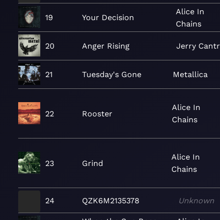
Alice In
19
Your Decision
Chains
20
Anger Rising
Jerry Cantr
21
Tuesday's Gone
Metallica
Alice In
22
Rooster
Chains
Alice In
23
Grind
Chains
24
QZK6M2135378
Unknown