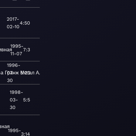
2017-
4:50
02-10
1995-
ивная
7:3
11-07
1996-
ва
Гранж
07-
5:23
Метал
Альтернативная
30
ッ
1998-
03-
5:5
30
вная
1995-
3:14