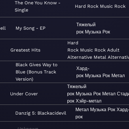
The One You Know -
Hard Rock
Music
Rock
Single
Тяжелый
ell
My Song - EP
рок
Музыка
Рок
Hard
Greatest Hits
Rock
Music
Rock
Adult
Alternative
Metal
Alternati
Black Gives Way to
Хард-
Blue (Bonus Track
рок
Музыка
Рок
Метал
Version)
Тяжелый
Under Cover
рок
Музыка
Рок
Метал
Стад
рок
Хэйр-метал
Метал
Музыка
Рок
Хард
Danzig 5: Blackacidevil
рок
Unknown
—