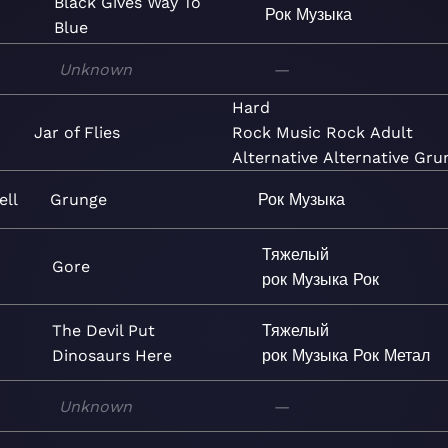
Black Gives Way To
Рок
Музыка
Blue
Unknown
—
Hard
Jar of Flies
Rock
Music
Rock
Adult
Alternative
Alternative
Gru
ell
Grunge
Рок
Музыка
Тяжелый
Gore
рок
Музыка
Рок
The Devil Put
Тяжелый
Dinosaurs Here
рок
Музыка
Рок
Метал
Unknown
—