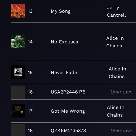
Jerry
13
My Song
Cantrell
Alice In
14
No Excuses
Chains
Alice In
15
Never Fade
Chains
16
USA2P2446175
Unknown
Alice In
17
Got Me Wrong
Chains
18
QZK6M2135373
Unknown