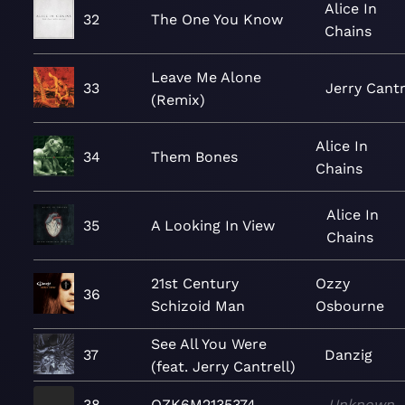
Alice In
32
The One You Know
Chains
Leave Me Alone
33
Jerry Cantr
(Remix)
Alice In
34
Them Bones
Chains
Alice In
35
A Looking In View
Chains
21st Century
Ozzy
36
Schizoid Man
Osbourne
See All You Were
37
Danzig
(feat. Jerry Cantrell)
38
QZK6M2135374
Unknown