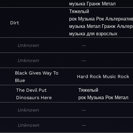
музыка
Гранж
Метал
Тяжелый
рок
Музыка
Рок
Альтернати
Dirt
музыка
Метал
Гранж
Альтер
музыка для взрослых
Unknown
—
Unknown
—
Black Gives Way To
Hard Rock
Music
Rock
Blue
The Devil Put
Тяжелый
Dinosaurs Here
рок
Музыка
Рок
Метал
Unknown
—
Unknown
—