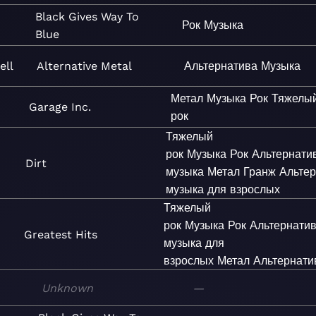
Black Gives Way To
Рок
Музыка
Blue
ell
Alternative Metal
Альтернатива
Музыка
Метал
Музыка
Рок
Тяжелы
Garage Inc.
рок
Тяжелый
рок
Музыка
Рок
Альтернати
Dirt
музыка
Метал
Гранж
Альте
музыка для взрослых
Тяжелый
рок
Музыка
Рок
Альтернати
Greatest Hits
музыка для
взрослых
Метал
Альтернати
Unknown
—