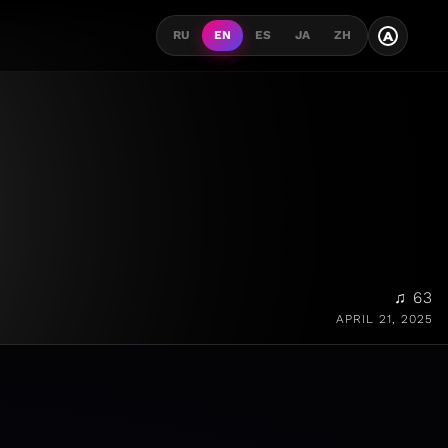
A
RU
EN
ES
JA
ZH
♫ 63
APRIL 21, 2025