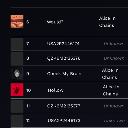
Alice In
6
Would?
Chains
7
USA2P2446174
Unknown
8
QZK6M2135376
Unknown
Alice In
9
Check My Brain
Chains
Alice In
10
Hollow
Chains
11
QZK6M2135377
Unknown
12
USA2P2446173
Unknown