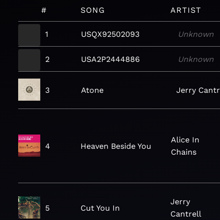
#
SONG
ARTIST
1
USQX92502093
Unknown
2
USA2P2444886
Unknown
3
Atone
Jerry Cantr
Alice In
4
Heaven Beside You
Chains
Jerry
5
Cut You In
Cantrell