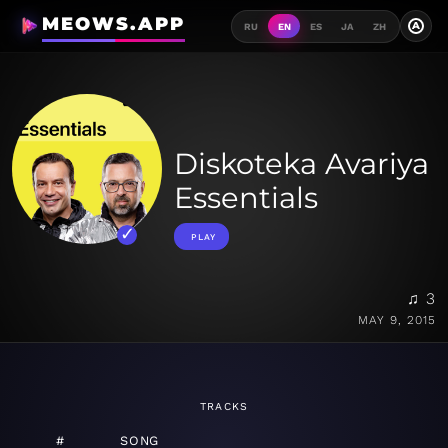
MEOWS.APP
A
RU
EN
ES
JA
ZH
Diskoteka Avariya
Essentials
PLAY
♫ 3
MAY 9, 2015
TRACKS
#
SONG