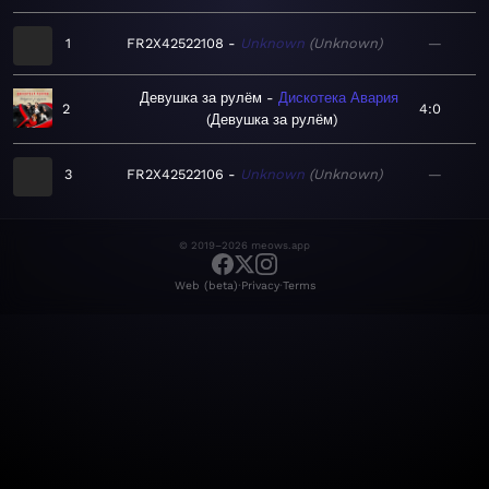
1
FR2X42522108
Unknown
Unknown
—
Девушка за рулём
Дискотека Авария
2
4:0
Девушка за рулём
3
FR2X42522106
Unknown
Unknown
—
© 2019–2026 meows.app
·
·
Web (beta)
Privacy
Terms