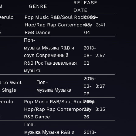
RELEASE
M
GENRE
DATE
Derulo
Pop
Music
R&B/Soul
Rock
2009-
Hip-
e
Hop/Rap
Rap
Contemporary
08-
3:41
)
R&B
Dance
04
Поп-
музыка
Музыка
R&B и
2013-
соул
Современный
08-
2:57
R&B
Рок
Танцевальная
02
музыка
2015-
t to Want
Поп-
03-
3:27
 Single
музыка
Музыка
09
Derulo
Pop
Music
R&B/Soul
Rock
2010-
Hip-
Hop/Rap
Rap
Contemporary
02-
3:35
)
R&B
Dance
26
Поп-
музыка
Музыка
R&B и
2013-