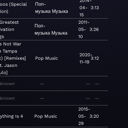
2014-
oos (Special
Поп-
04-
3:13
ion)
музыка
Музыка
15
 Greatest
2011-
Поп-
ivation
05-
3:26
музыка
Музыка
gs
10
e Not War
e Tampa
2020-
t) [Remixes]
Pop
Music
3:12
11-19
t. Jason
ulo]
known
—
—
—
known
—
—
—
2015-
ything Is 4
Pop
Music
05-
3:20
29