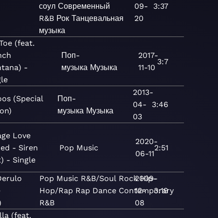
соул
Современный
09-
3:37
R&B
Рок
Танцевальная
20
музыка
Toe (feat.
nch
Поп-
2017-
3:7
tana) -
музыка
Музыка
11-10
gle
2013-
oos (Special
Поп-
04-
3:46
ion)
музыка
Музыка
03
age Love
2020-
ed - Siren
Pop
Music
2:51
06-11
) - Single
Derulo
Pop
Music
R&B/Soul
Rock
2009-
Hip-
e
Hop/Rap
Rap
Dance
Contemporary
12-
3:19
)
R&B
08
la (feat.