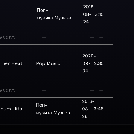
2018-
Поп-
08-
3:15
музыка
Музыка
24
known
—
—
—
2020-
mer Heat
Pop
Music
09-
2:35
04
known
—
—
—
2013-
Поп-
inum Hits
08-
3:45
музыка
Музыка
26