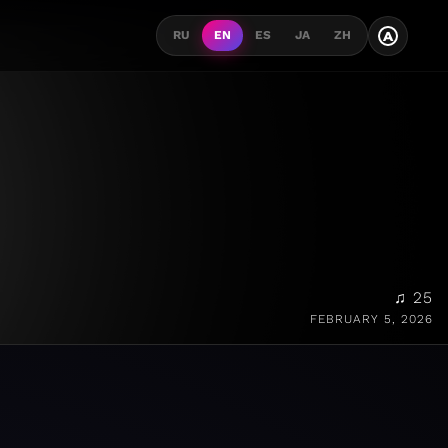
A
RU
EN
ES
JA
ZH
♫ 25
FEBRUARY 5, 2026