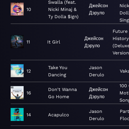
Swalla (feat.
Джейсон
Nick
10
Nicki Minaj &
Дэруло
Doll
Ty Dolla $ign)
Sing
Future
Джейсон
History
11
It Girl
Дэруло
(Delux
Version
Take You
Jason
12
Vaka
Dancing
Derulo
100
Don't Wanna
Джейсон
16
Mot
Go Home
Дэруло
Son
Jason
Par
14
Acapulco
Derulo
Floo