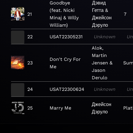
Goodbye
Дэвид
(feat. Nicki
Гетта &
21
7
Minaj & Willy
Джейсон
William)
Дэруло
22
USAT22305231
Unknown
Un
Alok,
Martin
Don't Cry For
23
Jensen &
Sum
Me
Jason
Derulo
24
USAT22300624
Unknown
Un
Джейсон
25
Marry Me
Plat
Дэруло