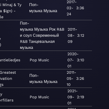
2017-
i Minaj & Ty
Поп-
02-
3:36
a $ign) -
музыка
Музыка
24
le
Поп-
музыка
Музыка
Рок
R&B
2011-
и соул
Современный
08-
3:12
e
R&B
Танцевальная
09
)
музыка
2020-
ntieliedjes
Pop
Music
07-
3:10
01
 Greatest
2011-
Поп-
ivation
05-
3:26
музыка
Музыка
gs
10
2021-
ty
Pop
Music
09-
2:19
rfillers
01