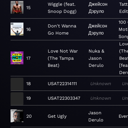
Wiggle (feat.
Джейсон
Tatt
15
Snoop Dogg)
Дэруло
Edit
100
Don't Wanna
Джейсон
16
Mot
Go Home
Дэруло
Son
Lov
Love Not War
Nuka &
(Th
17
(The Tampa
Jason
Bea
Beat)
Derulo
[fea
Der
18
USAT22314111
Unknown
Un
19
USAT22303347
Unknown
Un
Jason
20
Get Ugly
Ever
Derulo