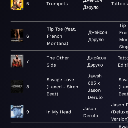
Джейсон
5
Trumpets
Tattoos
Дэруло
Tip 
Tip Toe (feat.
Джейсон
Fre
6
French
Дэруло
Mon
Montana)
Sin
The Other
Джейсон
Tatt
7
Side
Дэруло
Edit
Jawsh
Savage Love
Sav
685 x
8
(Laxed - Siren
(Lax
Jason
Beat)
Beat
Derulo
Jason 
Jason
9
In My Head
(Delux
Derulo
Version
Swal