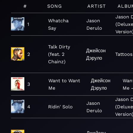
#
SONG
ARTIST
ALBU
Jason 
Whatcha
Jason
1
(Delux
Say
Derulo
Version
Talk Dirty
Джейсон
2
(feat. 2
Tattoos
Дэруло
Chainz)
Want to Want
Джейсон
Wan
3
Me
Дэруло
Me -
Jason 
Jason
4
Ridin' Solo
(Deluxe
Derulo
Version