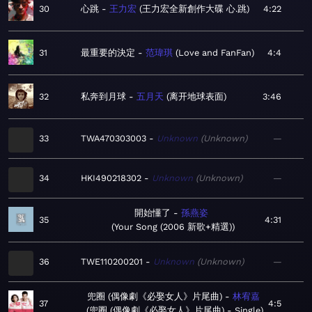
30
心跳
王力宏
王力宏全新創作大碟 心.跳
4:22
31
最重要的決定
范瑋琪
Love and FanFan
4:4
32
私奔到月球
五月天
离开地球表面
3:46
33
TWA470303003
Unknown
Unknown
—
34
HKI490218302
Unknown
Unknown
—
開始懂了
孫燕姿
35
4:31
Your Song (2006 新歌+精選)
36
TWE110200201
Unknown
Unknown
—
兜圈 (偶像劇《必娶女人》片尾曲)
林宥嘉
37
4:5
兜圈 (偶像劇《必娶女人》片尾曲) - Single