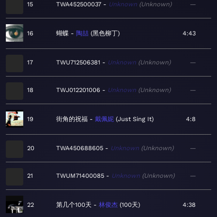
15
TWA452500037
Unknown
Unknown
—
16
蝴蝶
陶喆
黑色柳丁
4:43
17
TWU712506381
Unknown
Unknown
—
18
TWJ012201006
Unknown
Unknown
—
19
街角的祝福
戴佩妮
Just Sing It
4:8
20
TWA450688605
Unknown
Unknown
—
21
TWUM71400085
Unknown
Unknown
—
22
第几个100天
林俊杰
100天
4:38