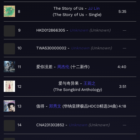
The Story of Us
JJ Lin
8
5:35
The Story of Us - Single
9
HKD012866305
Unknown
Unknown
—
10
TWA530000002
Unknown
Unknown
—
11
爱你没差
周杰伦
十二新作
4:40
爱与奇异果
王菀之
12
3:51
The Songbird Anthology
13
值得
郑秀文
华纳皇牌极品HDCD精选34曲
4:18
14
CNA231302852
Unknown
Unknown
—