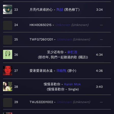
23
月亮代表谁的心
陶喆
黑色柳丁
3:24
24
HKI492650215
Unknown
Unknown
—
25
TWFG72601201
Unknown
Unknown
—
至少还有你
林忆莲
26
4:34
那些年, 我們一起聽過的歌 (國語)
27
愛著愛著就永遠
田馥甄
渺小
4:26
慢慢喜歡你
Karen Mok
28
3:40
慢慢喜歡你 - Single
29
TWJS32201002
Unknown
Unknown
—