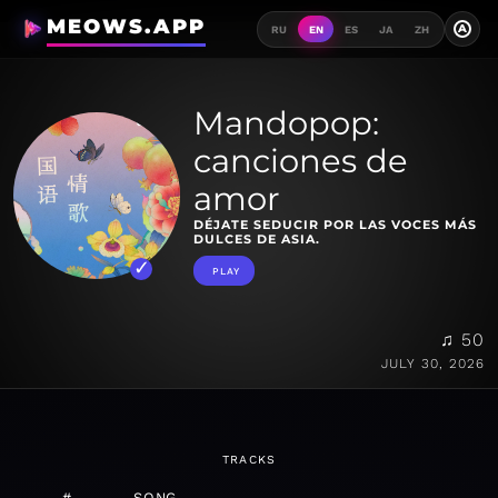
MEOWS.APP
A
RU
EN
ES
JA
ZH
Mandopop:
canciones de
amor
DÉJATE SEDUCIR POR LAS VOCES MÁS
DULCES DE ASIA.
PLAY
♫ 50
JULY 30, 2026
TRACKS
#
SONG