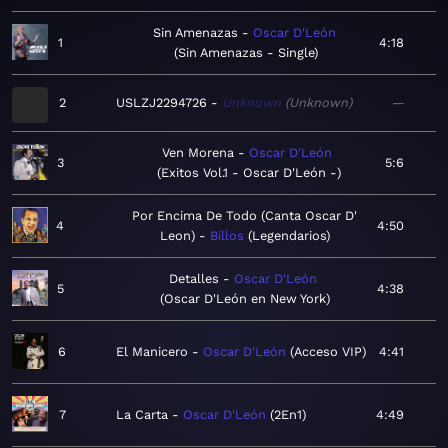
Sin Amenazas
Oscar D'León
1
4:18
Sin Amenazas - Single
2
USLZJ2294726
Unknown
Unknown
—
Ven Morena
Oscar D'León
3
5:6
Exitos Vol.1 - Oscar D'León -
Por Encima De Todo (Canta Oscar D'
4
4:50
Leon)
Billos
Legendarios
Detalles
Oscar D'León
5
4:38
Oscar D'León en New York
6
El Manicero
Oscar D'León
Acceso VIP
4:41
7
La Carta
Oscar D'León
2En1
4:49