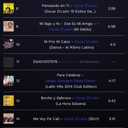
Pensando en Ti
Oscar D'León
8
2:59
Oscar D'León 15 Exitos De...
Mi Bajo y Yo - Ese Es Mi Amigo -
9
4:59
Oscar D'León
Mi Delito
Ni Frío Ni Calor
Oscar D'León
10
4:5
Dance - Al Ritmo Latino
11
ESA012157576
Unknown
Unknown
—
Para Celebrar
12
Sergio George's Salsa Giants
4:17
Latin Hits 2014 Club Edition
Bonito y Sabroso
Oscar D'León
13
3:42
La Hora Salsera
14
Me Voy Pa' Cali
Oscar D'León
2En1
3:51