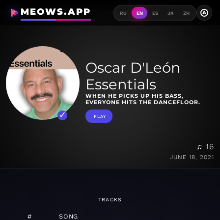
MEOWS.APP
A
RU
EN
ES
JA
ZH
Oscar D'León
Essentials
WHEN HE PICKS UP HIS BASS,
EVERYONE HITS THE DANCEFLOOR.
PLAY
♫ 16
JUNE 18, 2021
TRACKS
#
SONG