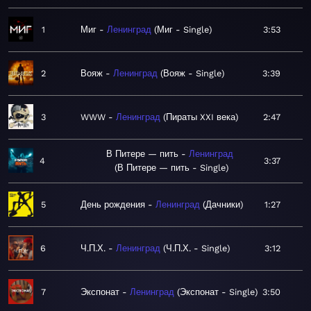
1
Миг
Ленинград
Миг - Single
3:53
2
Вояж
Ленинград
Вояж - Single
3:39
3
WWW
Ленинград
Пираты XXI века
2:47
В Питере — пить
Ленинград
4
3:37
В Питере — пить - Single
5
День рождения
Ленинград
Дачники
1:27
6
Ч.П.Х.
Ленинград
Ч.П.Х. - Single
3:12
7
Экспонат
Ленинград
Экспонат - Single
3:50