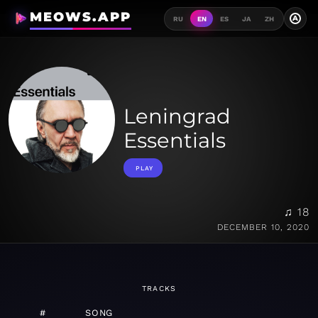
MEOWS.APP
A
RU
EN
ES
JA
ZH
Leningrad
Essentials
PLAY
♫ 18
DECEMBER 10, 2020
TRACKS
#
SONG