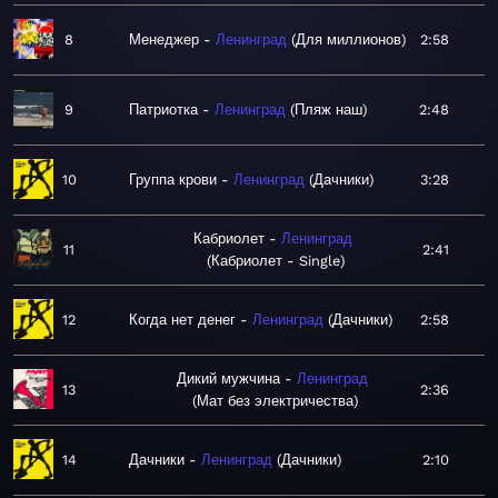
8
Менеджер
Ленинград
Для миллионов
2:58
9
Патриотка
Ленинград
Пляж наш
2:48
10
Группа крови
Ленинград
Дачники
3:28
Кабриолет
Ленинград
11
2:41
Кабриолет - Single
12
Когда нет денег
Ленинград
Дачники
2:58
Дикий мужчина
Ленинград
13
2:36
Мат без электричества
14
Дачники
Ленинград
Дачники
2:10