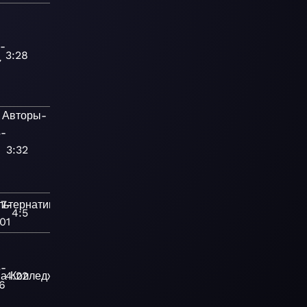
-
3:28
7
Авторы-
5-
3:32
97-
льтернативная
4:5
01
3-
ва
4:22
Колледж-
6