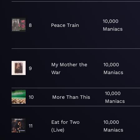
10,000
8
Peace Train
Maniacs
My Mother the
10,000
9
War
Maniacs
10,000
10
More Than This
Maniacs
Eat for Two
10,000
11
(Live)
Maniacs