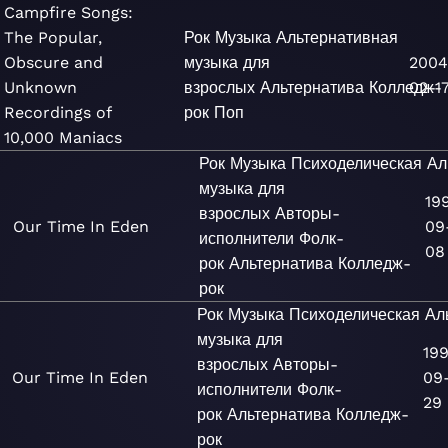
Campfire Songs:
The Popular,
Рок
Музыка
Альтернативная
Obscure and
музыка для
2004
Unknown
взрослых
Альтернатива
Колледж-
02-1
Recordings of
рок
Поп
10,000 Maniacs
Рок
Музыка
Психоделическая
Ал
музыка для
19
взрослых
Авторы-
Our Time In Eden
09
исполнители
Фолк-
08
рок
Альтернатива
Колледж-
рок
Рок
Музыка
Психоделическая
Ал
музыка для
19
взрослых
Авторы-
Our Time In Eden
09
исполнители
Фолк-
29
рок
Альтернатива
Колледж-
рок