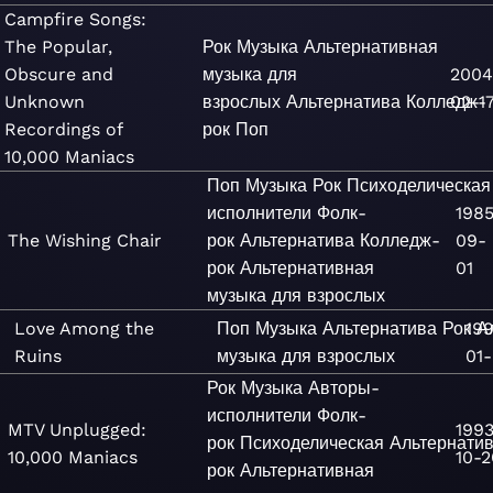
Campfire Songs:
The Popular,
Рок
Музыка
Альтернативная
Obscure and
музыка для
2004
Unknown
взрослых
Альтернатива
Колледж-
02-1
Recordings of
рок
Поп
10,000 Maniacs
Поп
Музыка
Рок
Психоделическая
исполнители
Фолк-
198
The Wishing Chair
рок
Альтернатива
Колледж-
09-
рок
Альтернативная
01
музыка для взрослых
Love Among the
Поп
Музыка
Альтернатива
Рок
19
А
Ruins
музыка для взрослых
01-
Рок
Музыка
Авторы-
исполнители
Фолк-
MTV Unplugged:
199
рок
Психоделическая
Альтернати
10,000 Maniacs
10-2
рок
Альтернативная