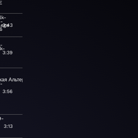
E
lk-
3-
lege
3:43
6
-
lk-
3:39
кая
Альтернативная
-
3:56
9-
3:13