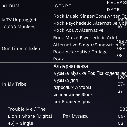
RELEAS
ALBUM
GENRE
DATE
Rock
Music
Singer/Songwriter
Fo
MTV Unplugged:
199
Rock
Psychedelic
Alternative
Col
10,000 Maniacs
10-2
Rock
Adult Alternative
Rock
Music
Psychedelic
Adult
1992
Alternative
Singer/Songwriter
Fo
Our Time In Eden
09-
Rock
Alternative
College
08
Rock
Альтернативная
музыка
Музыка
Рок
Психоделичес
1987
музыка для
In My Tribe
07-
взрослых
Авторы-
27
исполнители
Фолк-
рок
Колледж-рок
Trouble Me / The
198
Lion's Share [Digital
Рок
Музыка
05-
45] - Single
02