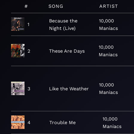
#
SONG
ARTIST
Because the
10,000
1
Night (Live)
Maniacs
10,000
2
These Are Days
Maniacs
10,000
3
Like the Weather
Maniacs
10,000
4
Trouble Me
Maniacs