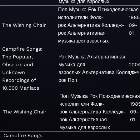
музыка для взрослых
Поп
Музыка
Рок
Психоделическая
исполнители
Фолк-
1985
The Wishing Chair
рок
Альтернатива
Колледж-
09-
рок
Альтернативная
01
музыка для взрослых
Campfire Songs:
The Popular,
Рок
Музыка
Альтернативная
Obscure and
музыка для
200
Unknown
взрослых
Альтернатива
Колледж-
02-1
Recordings of
рок
Поп
10,000 Maniacs
Поп
Музыка
Рок
Психоделическа
исполнители
Фолк-
198
The Wishing Chair
рок
Альтернатива
Колледж-
09-
рок
Альтернативная
01
музыка для взрослых
Campfire Songs: