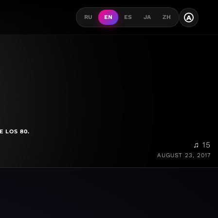
A
RU
EN
ES
JA
ZH
 LOS 80.
♫ 15
AUGUST 23, 2017