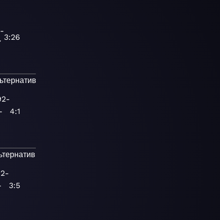
-
3:26
7
ьтернативная
92-
-
4:1
ьтернативная
92-
-
3:5