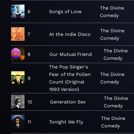
The Divine
6
Songs of Love
Comedy
The Divine
7
At the Indie Disco
Comedy
The Divine
8
Our Mutual Friend
Comedy
The Pop Singer's
Fear of the Pollen
The Divine
9
Count (Original
Comedy
1993 Version)
The Divine
10
Generation Sex
Comedy
The Divine
11
Tonight We Fly
Comedy