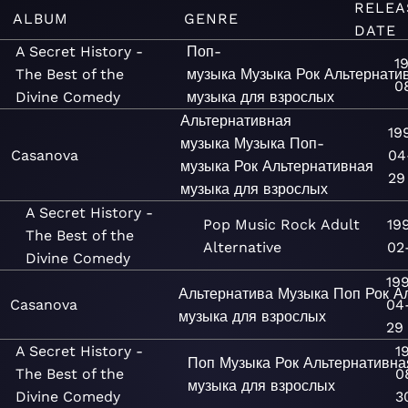
RELEA
ALBUM
GENRE
DATE
A Secret History -
Поп-
1
The Best of the
музыка
Музыка
Рок
Альтернати
0
Divine Comedy
музыка для взрослых
Альтернативная
19
музыка
Музыка
Поп-
Casanova
04
музыка
Рок
Альтернативная
29
музыка для взрослых
A Secret History -
Pop
Music
Rock
Adult
19
The Best of the
Alternative
02
Divine Comedy
19
Альтернатива
Музыка
Поп
Рок
А
Casanova
04
музыка для взрослых
29
A Secret History -
1
Поп
Музыка
Рок
Альтернативна
The Best of the
0
музыка для взрослых
Divine Comedy
3