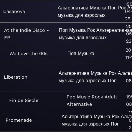
19
Альтернатива
Музыка
Поп
Рок
А
Casanova
04
музыка для взрослых
29
20
At the Indie Disco -
Поп
Музыка
Рок
Альтернативна
05
EP
музыка для взрослых
23
20
We Love the 00s
Поп
Музыка
11-
Альтернатива
Музыка
Рок
Альте
19
Liberation
музыка для взрослых
Поп
08
Pop
Music
Rock
Adult
19
Fin de Siecle
Alternative
08
1
Альтернатива
Музыка
Рок
Альт
Promenade
0
музыка для взрослых
Поп
2