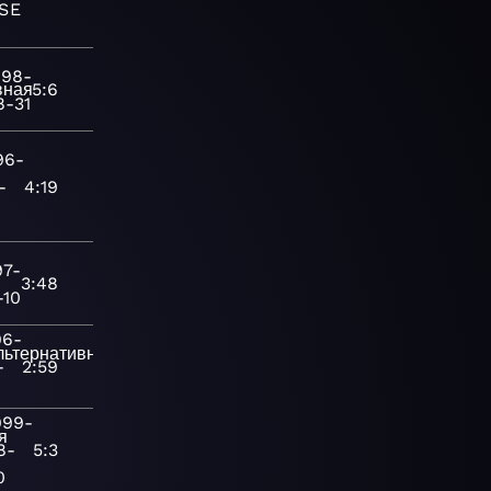
SE
998-
вная
5:6
8-31
96-
-
4:19
97-
3:48
-10
96-
льтернативная
-
2:59
999-
я
8-
5:3
0