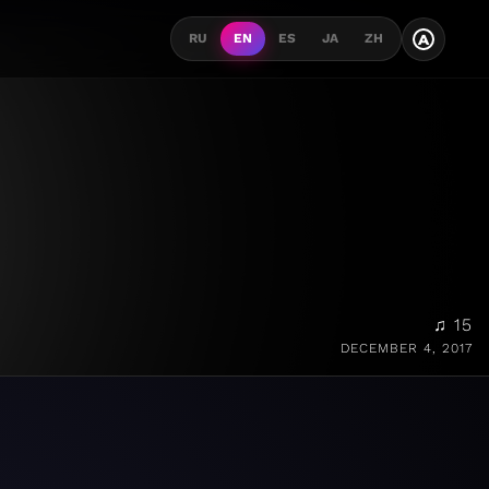
A
RU
EN
ES
JA
ZH
♫ 15
DECEMBER 4, 2017