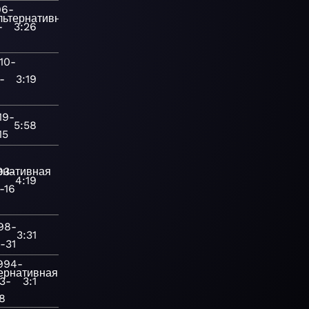
96-
льтернативная
-
3:26
10-
я
-
3:19
19-
5:58
15
рнативная
93-
4:19
-16
98-
3:31
-31
994-
ернативная
3-
3:1
8