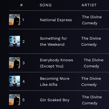
#
SONG
ARTIST
The Divine
1
National Express
Comedy
Something for
The Divine
2
the Weekend
Comedy
Everybody Knows
The Divine
3
(Except You)
Comedy
Becoming More
The Divine
4
Like Alfie
Comedy
The Divine
5
Gin Soaked Boy
Comedy