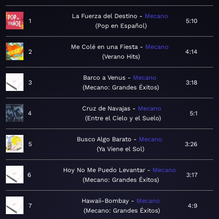
La Fuerza del Destino
Mecano
1
5:10
Pop en Español
Me Colé en una Fiesta
Mecano
2
4:14
Verano Hits
Barco a Venus
Mecano
3
3:18
Mecano: Grandes Éxitos
Cruz de Navajas
Mecano
4
5:1
Entre el Cielo y el Suelo
Busco Algo Barato
Mecano
5
3:26
Ya Viene el Sol
Hoy No Me Puedo Levantar
Mecano
6
3:17
Mecano: Grandes Éxitos
Hawaii-Bombay
Mecano
7
4:9
Mecano: Grandes Éxitos