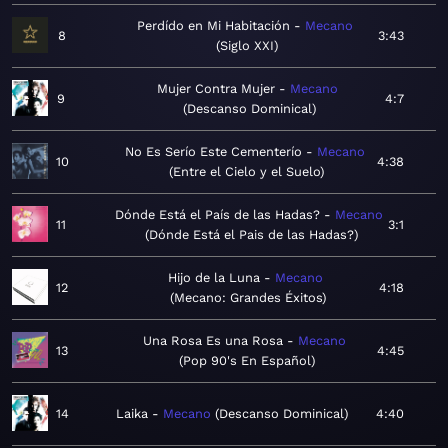
Perdído en Mi Habitación
Mecano
8
3:43
Siglo XXI
Mujer Contra Mujer
Mecano
9
4:7
Descanso Dominical
No Es Serío Este Cementerío
Mecano
10
4:38
Entre el Cielo y el Suelo
Dónde Está el País de las Hadas?
Mecano
11
3:1
Dónde Está el Pais de las Hadas?
Hijo de la Luna
Mecano
12
4:18
Mecano: Grandes Éxitos
Una Rosa Es una Rosa
Mecano
13
4:45
Pop 90's En Español
14
Laika
Mecano
Descanso Dominical
4:40