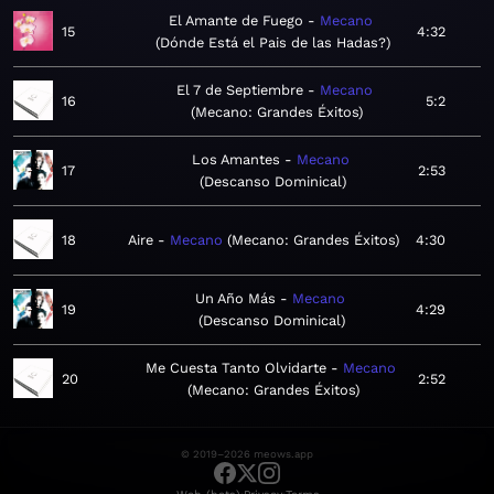
El Amante de Fuego
Mecano
15
4:32
Dónde Está el Pais de las Hadas?
El 7 de Septiembre
Mecano
16
5:2
Mecano: Grandes Éxitos
Los Amantes
Mecano
17
2:53
Descanso Dominical
18
Aire
Mecano
Mecano: Grandes Éxitos
4:30
Un Año Más
Mecano
19
4:29
Descanso Dominical
Me Cuesta Tanto Olvidarte
Mecano
20
2:52
Mecano: Grandes Éxitos
© 2019–2026 meows.app