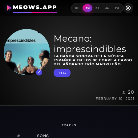
MEOWS.APP
A
RU
EN
ES
JA
ZH
Mecano:
imprescindibles
LA BANDA SONORA DE LA MÚSICA
ESPAÑOLA EN LOS 80 CORRE A CARGO
DEL AÑORADO TRÍO MADRILEÑO.
PLAY
♫ 20
FEBRUARY 10, 2021
TRACKS
#
SONG