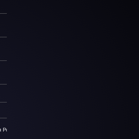
я
Рок