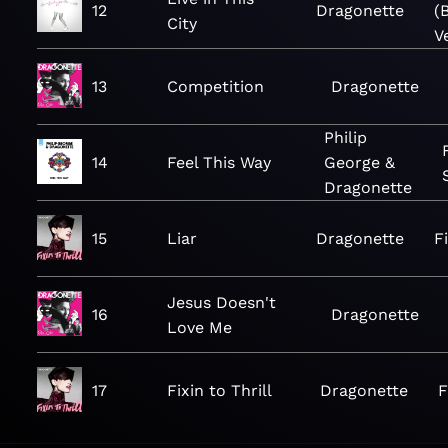
12
Dragonette
(
City
V
13
Competition
Dragonette
Philip
14
Feel This Way
George &
Dragonette
15
Liar
Dragonette
Fi
Jesus Doesn't
16
Dragonette
Love Me
17
Fixin to Thrill
Dragonette
F