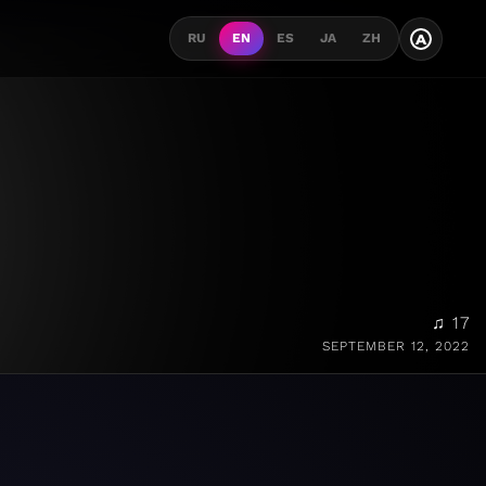
A
RU
EN
ES
JA
ZH
♫ 17
SEPTEMBER 12, 2022