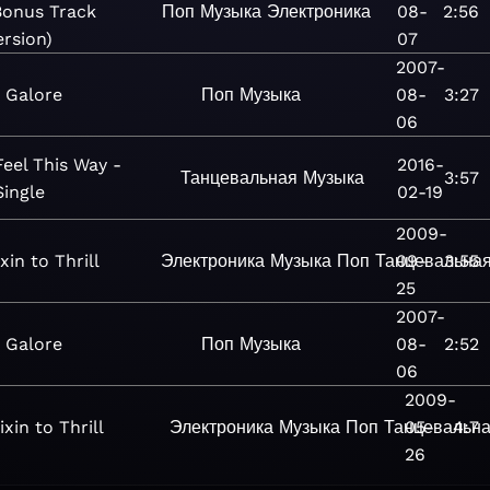
Bonus Track
Поп
Музыка
Электроника
08-
2:56
ersion)
07
2007-
Galore
Поп
Музыка
08-
3:27
06
Feel This Way -
2016-
Танцевальная
Музыка
3:57
Single
02-19
2009-
xin to Thrill
Электроника
Музыка
Поп
Танцевальна
09-
3:55
25
2007-
Galore
Поп
Музыка
08-
2:52
06
2009-
ixin to Thrill
Электроника
Музыка
Поп
Танцевальн
05-
4:7
26