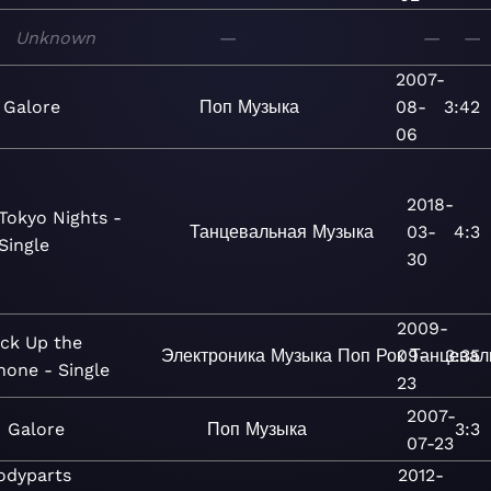
Unknown
—
—
—
2007-
Galore
Поп
Музыка
08-
3:42
06
2018-
Tokyo Nights -
Танцевальная
Музыка
03-
4:3
Single
30
2009-
ick Up the
Электроника
Музыка
Поп
Рок
09-
Танцевал
3:35
hone - Single
23
2007-
Galore
Поп
Музыка
3:3
07-23
odyparts
2012-