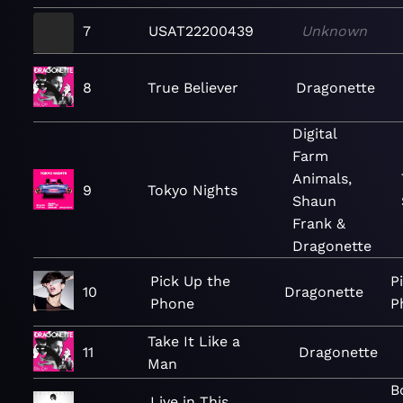
7
USAT22200439
Unknown
8
True Believer
Dragonette
Digital
Farm
Animals,
9
Tokyo Nights
Shaun
Frank &
Dragonette
Pick Up the
P
10
Dragonette
Phone
P
Take It Like a
11
Dragonette
Man
B
Live in This