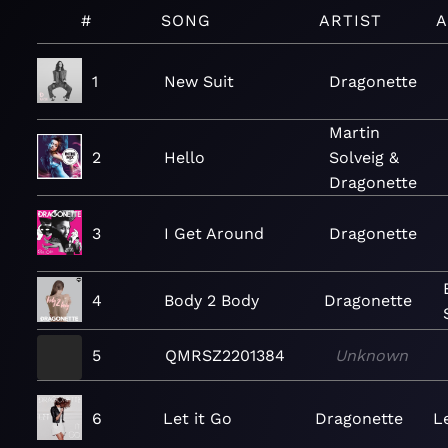
#
SONG
ARTIST
A
1
New Suit
Dragonette
Martin
2
Hello
Solveig &
Dragonette
3
I Get Around
Dragonette
4
Body 2 Body
Dragonette
5
QMRSZ2201384
Unknown
6
Let it Go
Dragonette
Le