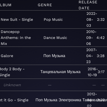
RELEASE
LBUM
GENRE
DATE
2022-
New Suit - Single
Pop
Music
08-
2:32
03
Dancepop
2010-
Anthems: In the
Dance
Music
09-
4:42
Mix
06
2007-
Galore
Поп
Музыка
04-
3:28
23
Body 2 Body -
2016-
Танцевальная
Музыка
3:17
Single
10-19
Unknown
—
—
—
2012-
t it Go - Single
Поп
Музыка
Электроника
Танцевальна
04-
3:32
02