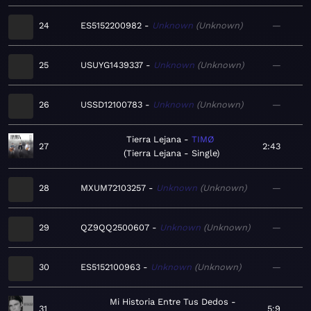
24
ES5152200982
Unknown
Unknown
—
25
USUYG1439337
Unknown
Unknown
—
26
USSD12100783
Unknown
Unknown
—
Tierra Lejana
TIMØ
27
2:43
Tierra Lejana - Single
28
MXUM72103257
Unknown
Unknown
—
29
QZ9QQ2500607
Unknown
Unknown
—
30
ES5152100963
Unknown
Unknown
—
Mi Historia Entre Tus Dedos
31
5:9