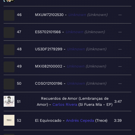
46
MXUM72102530
Unknown
Unknown
—
47
ES5702101566
Unknown
Unknown
—
48
US3DF2179299
Unknown
Unknown
—
49
MXI082100002
Unknown
Unknown
—
50
COSO12100196
Unknown
Unknown
—
Recuerdos de Amor (Lembranças de
51
3:47
Amor)
Carlos Rivera
Si Fuera Mía - EP
52
El Equivocado
Andrés Cepeda
Trece
3:39