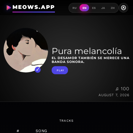
MEOWS.APP
A
RU
EN
ES
JA
ZH
Pura melancolía
EL DESAMOR TAMBIÉN SE MERECE UNA
BANDA SONORA.
PLAY
♫ 100
AUGUST 7, 2026
TRACKS
#
SONG