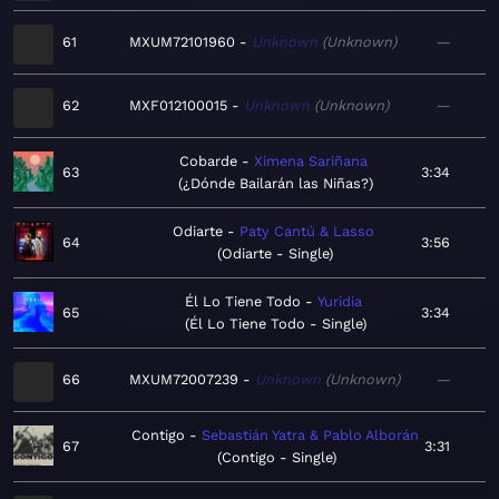
61
MXUM72101960
Unknown
Unknown
—
62
MXF012100015
Unknown
Unknown
—
Cobarde
Ximena Sariñana
63
3:34
¿Dónde Bailarán las Niñas?
Odiarte
Paty Cantú & Lasso
64
3:56
Odiarte - Single
Él Lo Tiene Todo
Yuridia
65
3:34
Él Lo Tiene Todo - Single
66
MXUM72007239
Unknown
Unknown
—
Contigo
Sebastián Yatra & Pablo Alborán
67
3:31
Contigo - Single