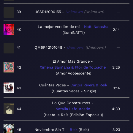
39
USSD12000155
Unknown
Unknown
—
La mejor versión de mí
Natti Natasha
40
2:14
ilumiNATTI
41
QM6P42101048
Unknown
Unknown
—
El Amor Más Grande
42
Ximena Sariñana & Flor de Toloache
3:26
Amor Adolescente
Cuántas Veces
Carlos Rivera & Reik
43
3:14
Cuántas Veces - Single
Lo Que Construimos
44
Natalia Lafourcade
4:39
Hasta la Raíz (Edición Especial)
45
Noviembre Sin Ti
Reik
Reik
3:23