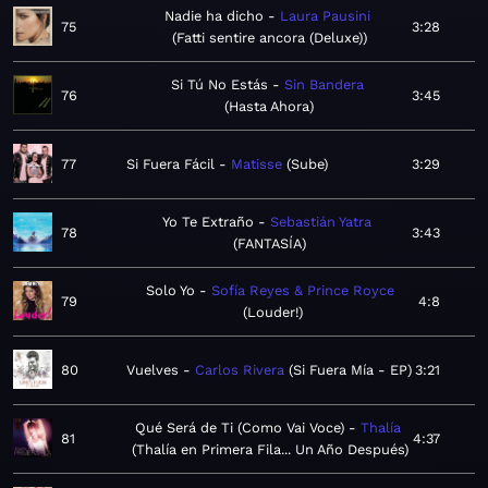
Nadie ha dicho
Laura Pausini
75
3:28
Fatti sentire ancora (Deluxe)
Si Tú No Estás
Sin Bandera
76
3:45
Hasta Ahora
77
Si Fuera Fácil
Matisse
Sube
3:29
Yo Te Extraño
Sebastián Yatra
78
3:43
FANTASÍA
Solo Yo
Sofía Reyes & Prince Royce
79
4:8
Louder!
80
Vuelves
Carlos Rivera
Si Fuera Mía - EP
3:21
Qué Será de Ti (Como Vai Voce)
Thalía
81
4:37
Thalía en Primera Fila... Un Año Después