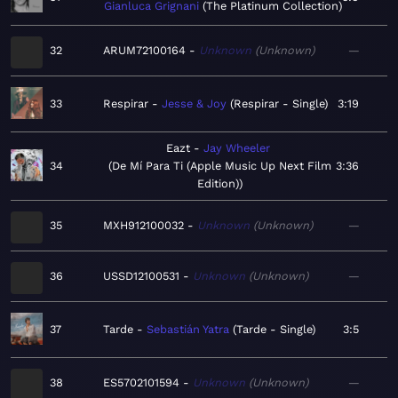
Gianluca Grignani
The Platinum Collection
32
ARUM72100164
Unknown
Unknown
—
33
Respirar
Jesse & Joy
Respirar - Single
3:19
Eazt
Jay Wheeler
34
De Mí Para Ti (Apple Music Up Next Film
3:36
Edition)
35
MXH912100032
Unknown
Unknown
—
36
USSD12100531
Unknown
Unknown
—
37
Tarde
Sebastián Yatra
Tarde - Single
3:5
38
ES5702101594
Unknown
Unknown
—