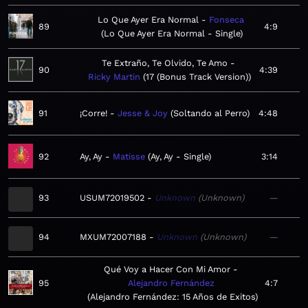
Lo Que Ayer Era Normal
Fonseca
89
4:9
Lo Que Ayer Era Normal - Single
Te Extraño, Te Olvido, Te Amo
90
4:39
Ricky Martin
17 (Bonus Track Version)
91
¡Corre!
Jesse & Joy
Soltando al Perro
4:48
92
Ay, Ay
Matisse
Ay, Ay - Single
3:14
93
USUM72019502
Unknown
Unknown
—
94
MXUM72007188
Unknown
Unknown
—
Qué Voy a Hacer Con Mi Amor
95
Alejandro Fernández
4:7
Alejandro Fernández: 15 Años de Exitos