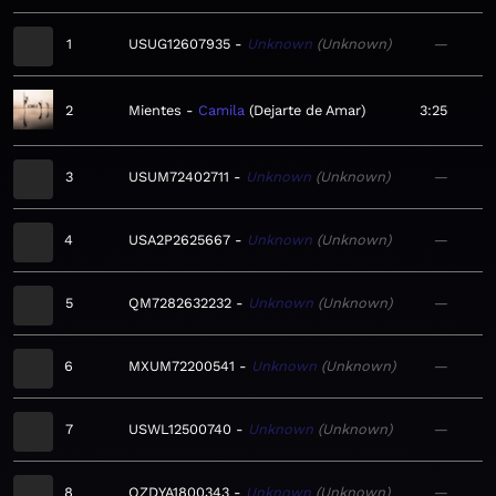
1
USUG12607935
Unknown
Unknown
—
2
Mientes
Camila
Dejarte de Amar
3:25
3
USUM72402711
Unknown
Unknown
—
4
USA2P2625667
Unknown
Unknown
—
5
QM7282632232
Unknown
Unknown
—
6
MXUM72200541
Unknown
Unknown
—
7
USWL12500740
Unknown
Unknown
—
8
QZDYA1800343
Unknown
Unknown
—