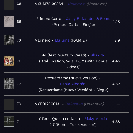
68
MXUM72100364
Unknown
Unknown
—
Primera Carta
Cali y El Dandee & Beret
69
4:18
Primera Carta - Single
70
Marinero
Maluma
F.A.M.E.
3:9
No (feat. Gustavo Cerati)
Shakira
71
Oral Fixation, Vols. 1 & 2 (With Bonus
4:45
Videos)
Recuérdame (Nueva versión)
72
Pablo Alborán
4:52
Recuérdame (Nueva Versión) - Single
73
MXF012000131
Unknown
Unknown
—
Y Todo Queda en Nada
Ricky Martin
74
4:38
17 (Bonus Track Version)