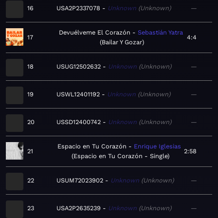
16
USA2P2337078
Unknown
Unknown
—
Devuélveme El Corazón
Sebastián Yatra
17
4:4
Bailar Y Gozar
18
USUG12502632
Unknown
Unknown
—
19
USWL12401192
Unknown
Unknown
—
20
USSD12400742
Unknown
Unknown
—
Espacio en Tu Corazón
Enrique Iglesias
21
2:58
Espacio en Tu Corazón - Single
22
USUM72023902
Unknown
Unknown
—
23
USA2P2635239
Unknown
Unknown
—