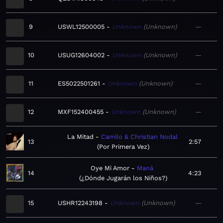
9
USWL12500005
Unknown
Unknown
—
10
USUG12604002
Unknown
Unknown
—
11
ES5022501261
Unknown
Unknown
—
12
MXF152400455
Unknown
Unknown
—
La Mitad
Camilo & Christian Nodal
13
2:57
Por Primera Vez
Oye Mi Amor
Maná
14
4:23
¿Dónde Jugarán los Niños?
15
USHR12243198
Unknown
Unknown
—