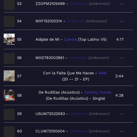
53
ZZOPM2105499
Unknown
Unknown
—
54
MXF152100214
Unknown
Unknown
—
55
Aléjate de Mi
Camila
Top Latino V5
4:17
56
MXD782003961
Unknown
Unknown
—
Con la Falta Que Me Haces
Reik
57
2:44
20 -- 21 - EP
De Rodillas (Acústico)
Tommy Torres
58
4:28
De Rodillas (Acústico) - Single
59
USUM72022093
Unknown
Unknown
—
60
CLUM72100004
Unknown
Unknown
—