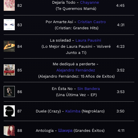
Dejaría Todo
Chayanne
82
4:45
Te Queremos Mamá
Por Amarte Así
Cristian Castro
83
4:31
Cristian: Grandes Hits
La soledad
Laura Pausini
84
Lo Mejor de Laura Pausini - Volveré
4:23
Junto a Ti
Me dediqué a perderte
85
Alejandro Fernández
3:52
Alejandro Fernández: 15 Años de Exitos
En Ésta No
Sin Bandera
86
3:53
Una Última Vez - EP
87
Duele (Crazy)
Kalimba
Negroklaro
3:50
88
Antología
Шакира
Grandes Éxitos
4:11