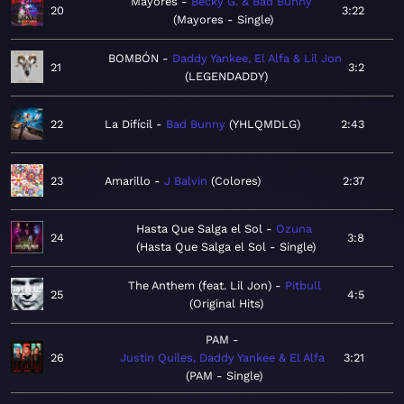
Mayores
Becky G. & Bad Bunny
20
3:22
Mayores - Single
BOMBÓN
Daddy Yankee, El Alfa & Lil Jon
21
3:2
LEGENDADDY
22
La Difícil
Bad Bunny
YHLQMDLG
2:43
23
Amarillo
J Balvin
Colores
2:37
Hasta Que Salga el Sol
Ozuna
24
3:8
Hasta Que Salga el Sol - Single
The Anthem (feat. Lil Jon)
Pitbull
25
4:5
Original Hits
PAM
26
Justin Quiles, Daddy Yankee & El Alfa
3:21
PAM - Single