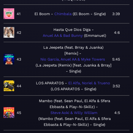
41
El Boom
Chimbala
El Boom - Single
3:39
Hasta Que Dios Diga
42
4:6
Anuel AA & Bad Bunny
Emmanuel
La Jeepeta (feat. Brray & Juanka)
[Remix]
43
Nio García, Anuel AA & Myke Towers
5:45
La Jeepeta (Remix) [feat. Juanka & Brray]
- Single
LOS APARATOS
El Alfa, Noriel & Trueno
44
3:52
LOS APARATOS - Single
Mambo (feat. Sean Paul, El Alfa & Sfera
Ebbasta & Play-N-Skillz)
45
Steve Aoki & Willy William
4:5
Mambo (feat. Sean Paul, El Alfa & Sfera
Ebbasta & Play-N-Skillz) - Single