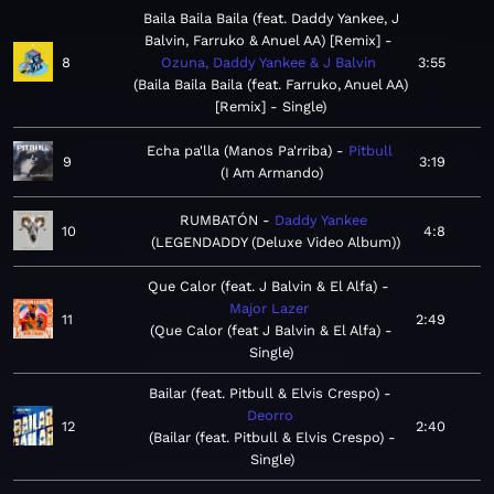
Baila Baila Baila (feat. Daddy Yankee, J
Balvin, Farruko & Anuel AA) [Remix]
8
Ozuna, Daddy Yankee & J Balvin
3:55
Baila Baila Baila (feat. Farruko, Anuel AA)
[Remix] - Single
Echa pa'lla (Manos Pa'rriba)
Pitbull
9
3:19
I Am Armando
RUMBATÓN
Daddy Yankee
10
4:8
LEGENDADDY (Deluxe Video Album)
Que Calor (feat. J Balvin & El Alfa)
Major Lazer
11
2:49
Que Calor (feat J Balvin & El Alfa) -
Single
Bailar (feat. Pitbull & Elvis Crespo)
Deorro
12
2:40
Bailar (feat. Pitbull & Elvis Crespo) -
Single