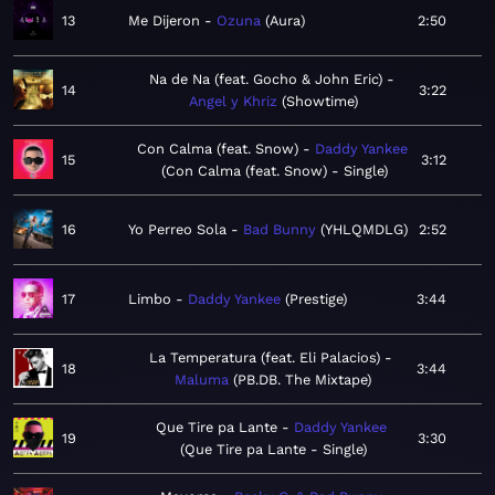
13
Me Dijeron
Ozuna
Aura
2:50
Na de Na (feat. Gocho & John Eric)
14
3:22
Angel y Khriz
Showtime
Con Calma (feat. Snow)
Daddy Yankee
15
3:12
Con Calma (feat. Snow) - Single
16
Yo Perreo Sola
Bad Bunny
YHLQMDLG
2:52
17
Limbo
Daddy Yankee
Prestige
3:44
La Temperatura (feat. Eli Palacios)
18
3:44
Maluma
PB.DB. The Mixtape
Que Tire pa Lante
Daddy Yankee
19
3:30
Que Tire pa Lante - Single