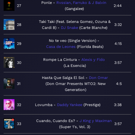
Ponle
Rvssian, Farruko & J Balvin
27
2:44
Gangalee
Taki Taki (feat. Selena Gomez, Ozuna &
28
3:32
Cardi B)
DJ Snake
Carte Blanche
No te veo (Single Version)
29
4:15
Casa de Leones
Florida Beats
Rompe La Cintura
Alexis y Fido
30
3:57
La Esencia
Hasta Que Salga El Sol
Don Omar
31
Don Omar Presents MTO2: New
4:5
Generation
32
Lovumba
Daddy Yankee
Prestige
3:38
Cuando, Cuando Es?
J King y Maximan
33
3:57
Super 1's, Vol. 3