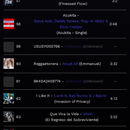
57
3:2
Finessed Flow
Azukita
Steve Aoki, Daddy Yankee, Play-N-Skillz &
58
3:46
Elvis Crespo
Azukita - Single
59
USUS11000766
Unknown
Unknown
—
60
Reggaetonera
Anuel AA
Emmanuel
3:32
61
BK4DA2409774
Unknown
Unknown
—
I Like It
Cardi B, Bad Bunny & J Balvin
62
4:13
Invasion of Privacy
Que Viva la Vida
Wisin
63
3:22
El Regreso del Sobreviviente