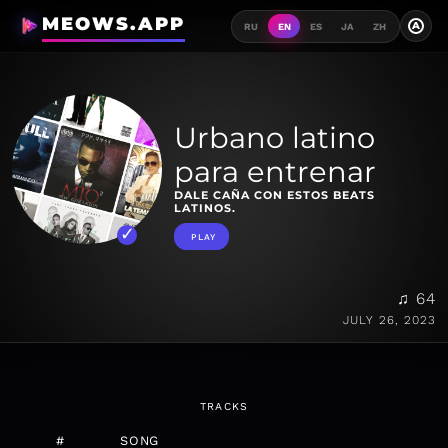
MEOWS.APP
A
RU
EN
ES
JA
ZH
Urbano latino
para entrenar
DALE CAÑA CON ESTOS BEATS
LATINOS.
PLAY
♫ 64
JULY 26, 2023
TRACKS
#
SONG