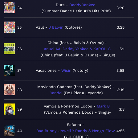
Dura
Daddy Yankee
34
3:20
Summer Dance Latin #1's Hits 2018
35
Azul
J Balvin
Colores
3:25
China (feat. J Balvin & Ozuna)
36
Anuel AA, Daddy Yankee & KAROL G
5:1
China (feat. J Balvin & Ozuna) - Single
37
Vacaciones
Wisin
Victory
3:58
Moviendo Caderas (feat. Daddy Yankee)
38
3:19
Yandel
De Líder a Leyenda
Vamos a Ponernos Locos
Mark B
39
3:3
Vamos a Ponernos Locos - Single
Safaera
40
Bad Bunny, Jowell Y Randy & Ñengo Flow
4:55
YHLQMDLG