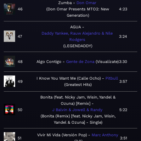
Zumba
Don Omar
46
Don Omar Presents MTO2: New
4:23
Generation
AGUA
Daddy Yankee, Rauw Alejandro & Nile
47
3:24
Rodgers
LEGENDADDY
48
Algo Contigo
Gente de Zona
Visualízate
3:30
I Know You Want Me (Calle Ocho)
Pitbull
49
3:57
Greatest Hits
Bonita (feat. Nicky Jam, Wisin, Yandel &
Ozuna) [Remix]
50
J Balvin & Jowell & Randy
5:22
Bonita (Remix) [feat. Nicky Jam, Wisin,
Yandel & Ozuna] - Single
Vivir Mi Vida (Versión Pop)
Marc Anthony
51
3:51