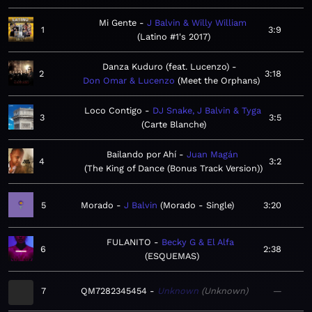
Mi Gente
J Balvin & Willy William
1
3:9
Latino #1's 2017
Danza Kuduro (feat. Lucenzo)
2
3:18
Don Omar & Lucenzo
Meet the Orphans
Loco Contigo
DJ Snake, J Balvin & Tyga
3
3:5
Carte Blanche
Bailando por Ahí
Juan Magán
4
3:2
The King of Dance (Bonus Track Version)
5
Morado
J Balvin
Morado - Single
3:20
FULANITO
Becky G & El Alfa
6
2:38
ESQUEMAS
7
QM7282345454
Unknown
Unknown
—