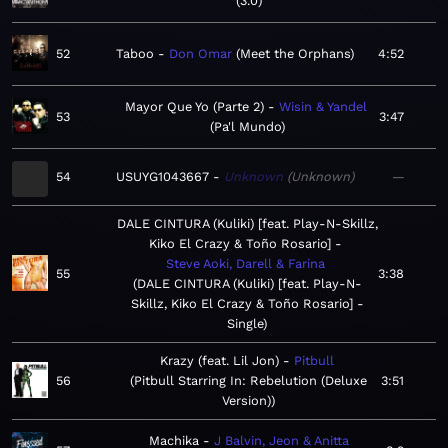
3.0
52
Taboo
Don Omar
Meet the Orphans
4:52
Mayor Que Yo (Parte 2)
Wisin & Yandel
53
3:47
Pa'l Mundo
54
USUYG1043667
Unknown
Unknown
—
DALE CINTURA (Kuliki) [feat. Play-N-Skillz,
Kiko El Crazy & Toño Rosario]
Steve Aoki, Darell & Farina
55
3:38
DALE CINTURA (Kuliki) [feat. Play-N-
Skillz, Kiko El Crazy & Toño Rosario] -
Single
Krazy (feat. Lil Jon)
Pitbull
56
Pitbull Starring In: Rebelution (Deluxe
3:51
Version)
Machika
J Balvin, Jeon & Anitta