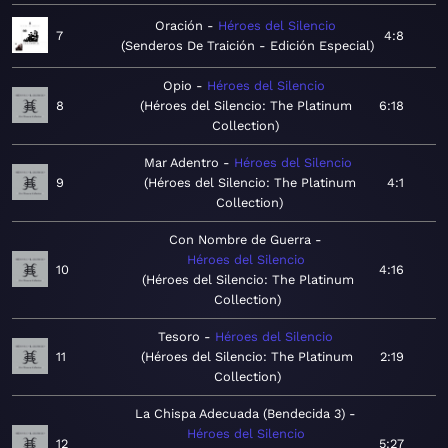
Oración
Héroes del Silencio
7
4:8
Senderos De Traición - Edición Especial
Opio
Héroes del Silencio
8
Héroes del Silencio: The Platinum
6:18
Collection
Mar Adentro
Héroes del Silencio
9
Héroes del Silencio: The Platinum
4:1
Collection
Con Nombre de Guerra
Héroes del Silencio
10
4:16
Héroes del Silencio: The Platinum
Collection
Tesoro
Héroes del Silencio
11
Héroes del Silencio: The Platinum
2:19
Collection
La Chispa Adecuada (Bendecida 3)
Héroes del Silencio
12
5:27