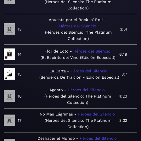
Héroes del Silencio: The Platinum
Collection
Apuesta por el Rock 'n' Roll
Héroes del Silencio
13
3:51
Héroes del Silencio: The Platinum
Collection
Flor de Loto
Héroes del Silencio
14
6:19
El Espíritu del Víno (Edición Especial)
La Carta
Héroes del Silencio
15
3:7
Senderos De Traición - Edición Especial
Agosto
Héroes del Silencio
16
Héroes del Silencio: The Platinum
4:20
Collection
No Más Lágrimas
Héroes del Silencio
17
Héroes del Silencio: The Platinum
3:32
Collection
Deshacer el Mundo
Héroes del Silencio