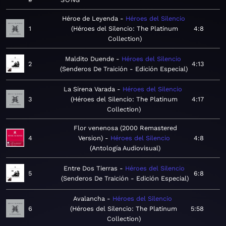
Héroe de Leyenda
Héroes del Silencio
1
Héroes del Silencio: The Platinum
4:8
Collection
Maldito Duende
Héroes del Silencio
2
4:13
Senderos De Traición - Edición Especial
La Sirena Varada
Héroes del Silencio
3
Héroes del Silencio: The Platinum
4:17
Collection
Flor venenosa (2000 Remastered
4
Version)
Héroes del Silencio
4:8
Antología Audiovisual
Entre Dos Tierras
Héroes del Silencio
5
6:8
Senderos De Traición - Edición Especial
Avalancha
Héroes del Silencio
6
Héroes del Silencio: The Platinum
5:58
Collection