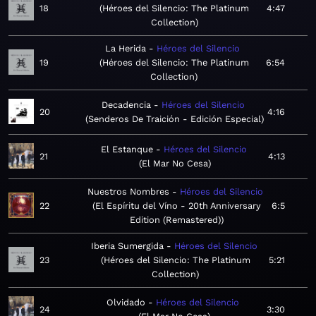
18
Héroes del Silencio: The Platinum
4:47
Collection
La Herida
Héroes del Silencio
19
Héroes del Silencio: The Platinum
6:54
Collection
Decadencia
Héroes del Silencio
20
4:16
Senderos De Traición - Edición Especial
El Estanque
Héroes del Silencio
21
4:13
El Mar No Cesa
Nuestros Nombres
Héroes del Silencio
22
El Espíritu del Víno - 20th Anniversary
6:5
Edition (Remastered)
Iberia Sumergida
Héroes del Silencio
23
Héroes del Silencio: The Platinum
5:21
Collection
Olvidado
Héroes del Silencio
24
3:30