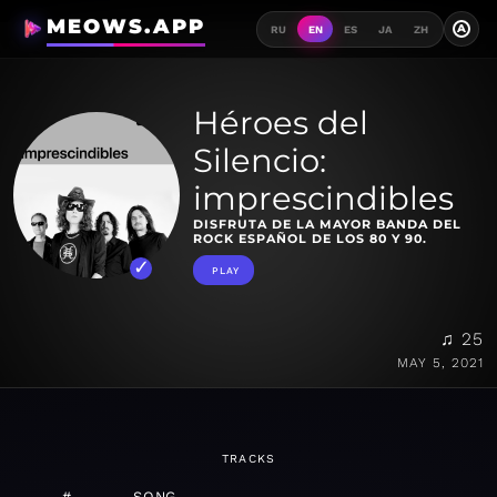
MEOWS.APP
A
RU
EN
ES
JA
ZH
Héroes del
Silencio:
imprescindibles
DISFRUTA DE LA MAYOR BANDA DEL
ROCK ESPAÑOL DE LOS 80 Y 90.
PLAY
♫ 25
MAY 5, 2021
TRACKS
#
SONG