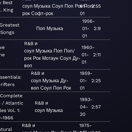
y Best
соул
Музыка
Соул
Поп
Рок
01-
Поп/
2:55
. King
рок
Софт-рок
01
1956-
 Greatest
Поп
Музыка
01-
2:9
 Songs
01
R&B и
ive
1960-
соул
Музыка
Поп
Поп/
he
01-
2:11
рок
Рок
Мотаун
Соул
Ду-
s
01
воп
R&B и
1959-
ssentials:
соул
Музыка
Ду-
01-
2:25
rifters
воп
Соул
Поп
Рок
01
 Complete
1993-
 / Atlantic
R&B и
04-
2:57
les Vol. 1:
соул
Музыка
20
0-1966
R&B и
1975-
tural