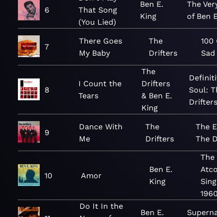
Ben E.
The Ver
6
That Song
King
of Ben E
(You Lied)
There Goes
The
100
7
My Baby
Drifters
Sad
The
Definit
I Count the
Drifters
8
Soul: T
Tears
& Ben E.
Drifter
King
Dance With
The
The E
9
Me
Drifters
The D
The
Ben E.
Atco
10
Amor
King
Sing
196
Do It In the
Ben E.
Superna