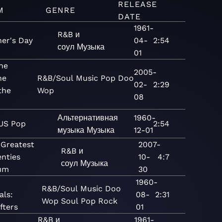
RELEASE
M
GENRE
DATE
1961-
R&B и
er's Day
04-
2:54
соул
Музыка
01
he
2005-
he
R&B/Soul
Music
Pop
Doo
02-
2:29
the
Wop
08
Альтернативная
1960-
US Pop
2:54
музыка
Музыка
12-01
 Greatest
2007-
R&B и
enties
10-
4:7
соул
Музыка
um
30
1960-
R&B/Soul
Music
Doo
als:
08-
2:31
Wop
Soul
Pop
Rock
fters
01
R&B и
1961-