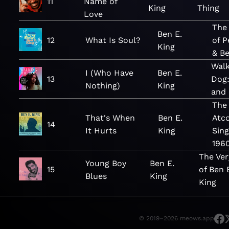
11
Name of
King
Thing
Love
The 
Ben E.
12
What Is Soul?
of P
King
& Be
Walk
I (Who Have
Ben E.
13
Dog:
Nothing)
King
and
The
That's When
Ben E.
Atco
14
It Hurts
King
Sing
196
The Ver
Young Boy
Ben E.
15
of Ben 
Blues
King
King
© 2019–2026 meows.app