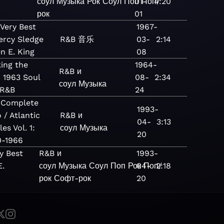
соул
Музыка
Рок
Соул
Поп
01-
Поп/
4:20
рок
01
Very Best
1967-
ercy Sledge
R&B
音乐
03-
2:14
n E. King
08
ing the
1964-
R&B и
 1963 Soul
08-
2:34
соул
Музыка
 R&B
24
 Complete
1993-
 / Atlantic
R&B и
04-
3:13
les Vol. 1:
соул
Музыка
20
0-1966
y Best
R&B и
1993-
E.
соул
Музыка
Соул
Поп
Рок
04-
Поп/
2:18
рок
Софт-рок
20