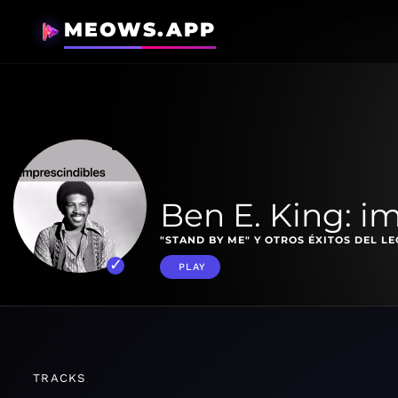
MEOWS.APP
Ben E. King: i
"STAND BY ME" Y OTROS ÉXITOS DEL L
PLAY
TRACKS