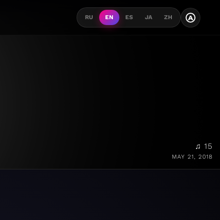
A
RU
EN
ES
JA
ZH
♫ 15
MAY 21, 2018