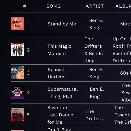
#
SONG
ARTIST
ALBU
Ben E.
1
Stand by Me
Moth
King
The
Up On t
This Magic
Drifters
Roof: T
2
Moment
& Ben E.
Best of 
King
Drifters
Spanish
Ben E.
3
60s 
Harlem
King
The
Supernatural
Ben E.
4
Sev
Thing, Pt. 1
King
Alb
Save the
The
The
5
Last Dance
Essenti
Drifters
for Me
The Dri
Don't Play