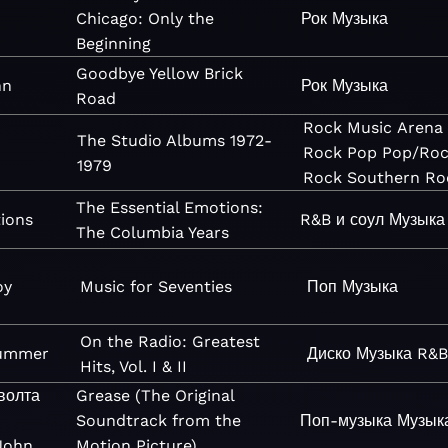
Chicago: Only the
Рок
Музыка
Beginning
Goodbye Yellow Brick
hn
Рок
Музыка
Road
Rock
Music
Arena
The Studio Albums 1972-
Rock
Pop
Pop/Ro
1979
Rock
Southern Ro
The Essential Emotions:
ions
R&B и соул
Музыка
The Columbia Years
oy
Music for Seventies
Поп
Музыка
On the Radio: Greatest
ummer
Диско
Музыка
R&B
Hits, Vol. I & II
волта
Grease (The Original
Soundtrack from the
Поп-музыка
Музык
John
Motion Picture)