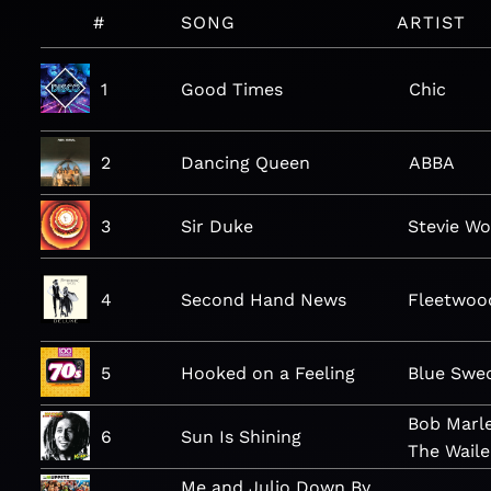
#
SONG
ARTIST
1
Good Times
Chic
2
Dancing Queen
ABBA
3
Sir Duke
Stevie W
4
Second Hand News
Fleetwoo
5
Hooked on a Feeling
Blue Swe
Bob Marl
6
Sun Is Shining
The Waile
Me and Julio Down By