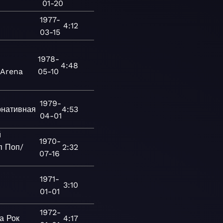
01-20
1977-
4:12
03-15
1978-
4:48
Arena
05-10
1979-
рнативная
4:53
04-01
й
1970-
п
Поп/
2:32
07-16
1971-
3:10
01-01
1972-
а
Рок
4:17