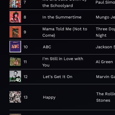
7
Paul Sim
the Schoolyard
8
In the Summertime
Mungo Je
Mama Told Me (Not to
Three Do
9
Come)
Night
10
ABC
Jackson 
I'm Still in Love with
11
Al Green
You
12
Let's Get It On
Marvin G
The Rolli
13
Happy
Stones