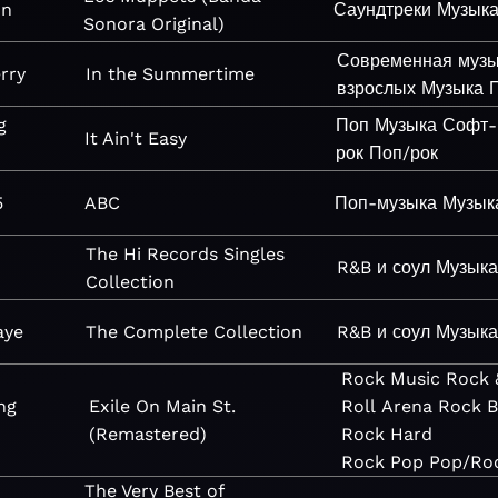
on
Саундтреки
Музык
Sonora Original)
Современная музы
rry
In the Summertime
взрослых
Музыка
g
Поп
Музыка
Софт-
It Ain't Easy
рок
Поп/рок
5
ABC
Поп-музыка
Музык
The Hi Records Singles
R&B и соул
Музыка
Collection
aye
The Complete Collection
R&B и соул
Музыка
Rock
Music
Rock 
ng
Exile On Main St.
Roll
Arena Rock
B
(Remastered)
Rock
Hard
Rock
Pop
Pop/Ro
The Very Best of