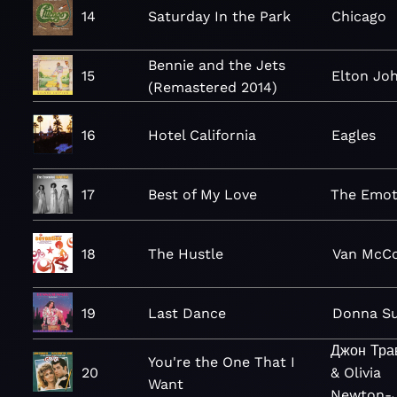
14
Saturday In the Park
Chicago
Bennie and the Jets
15
Elton Jo
(Remastered 2014)
16
Hotel California
Eagles
17
Best of My Love
The Emot
18
The Hustle
Van McC
19
Last Dance
Donna S
Джон Тра
You're the One That I
20
& Olivia
Want
Newton-