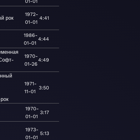
01-01
1972-
й рок
4:41
01-01
1986-
4:44
01-01
еменная
1970-
Софт-
4:49
01-26
онный
1971-
3:50
11-01
рок
1970-
а
3:17
01-01
1973-
5:13
01-01