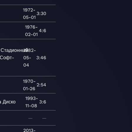
1972-
3:30
05-01
1976-
4:6
02-01
Стадионный
1982-
Софт-
05-
3:46
04
1970-
2:54
01-26
1993-
а
Диско
3:6
11-08
—
—
2013-