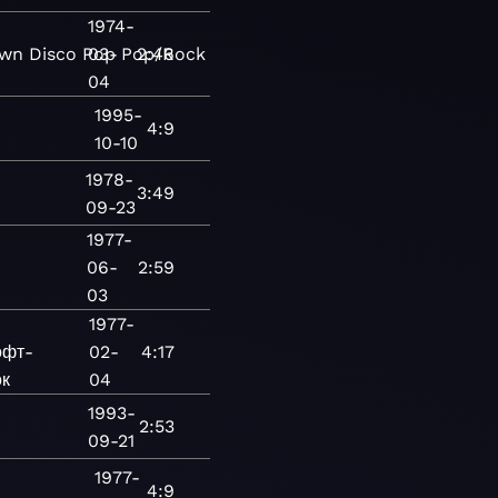
1974-
wn
Disco
Pop
03-
Pop/Rock
2:46
04
1995-
4:9
10-10
1978-
3:49
09-23
1977-
06-
2:59
03
1977-
офт-
02-
4:17
к
04
1993-
2:53
09-21
1977-
4:9