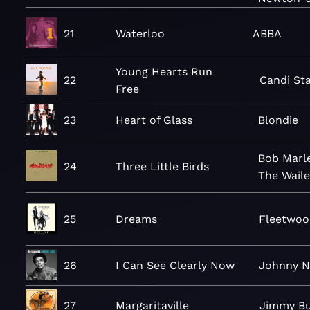
21
Waterloo
ABBA
Young Hearts Run
22
Candi St
Free
23
Heart of Glass
Blondie
Bob Marl
24
Three Little Birds
The Waile
25
Dreams
Fleetwoo
26
I Can See Clearly Now
Johnny N
27
Margaritaville
Jimmy Bu