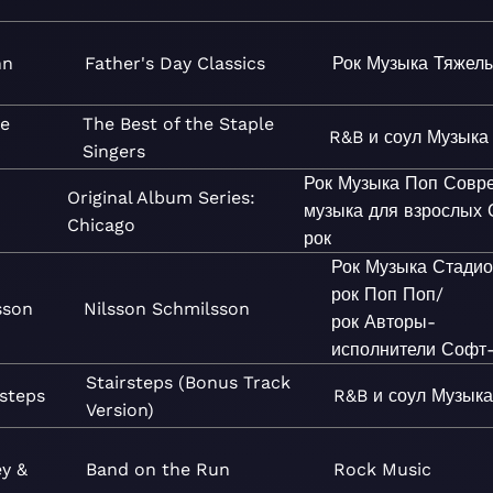
hn
Father's Day Classics
Рок
Музыка
Тяжелы
le
The Best of the Staple
R&B и соул
Музыка
Singers
Рок
Музыка
Поп
Совр
Original Album Series:
музыка для взрослых
Chicago
рок
Рок
Музыка
Стади
рок
Поп
Поп/
sson
Nilsson Schmilsson
рок
Авторы-
исполнители
Софт-
Stairsteps (Bonus Track
rsteps
R&B и соул
Музык
Version)
y &
Band on the Run
Rock
Music