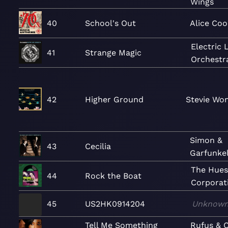
Wings
40
School's Out
Alice Co
Electric 
41
Strange Magic
Orchestr
42
Higher Ground
Stevie Wo
Simon &
43
Cecilia
Garfunke
The Hue
44
Rock the Boat
Corporat
45
US2HK0914204
Unknow
Tell Me Something
Rufus & 