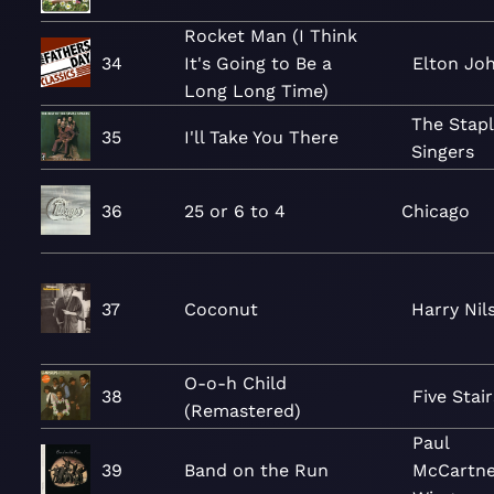
Rocket Man (I Think
34
It's Going to Be a
Elton Jo
Long Long Time)
The Stap
35
I'll Take You There
Singers
36
25 or 6 to 4
Chicago
37
Coconut
Harry Nil
O-o-h Child
38
Five Stai
(Remastered)
Paul
39
Band on the Run
McCartne