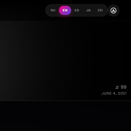
A
RU
EN
ES
JA
ZH
♫ 99
JUNE 4, 2021