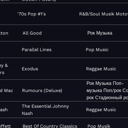
'70s Pop #1's
R&B/Soul
Musik
Moto
aton
All Good
Рок
Музыка
Parallel Lines
Pop
Music
ey &
Exodus
Reggae
Music
rs
Рок
Музыка
Поп-
d Mac
Rumours (Deluxe)
музыка
Поп/рок
С
рок
Стадионный ро
The Essential Johnny
ash
Reggae
Music
Nash
ffett
Best Of Country Classics
Pop
Musik