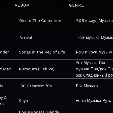
ALBUM
GENRE
Disco: The Collection
R&B и соул
Музыка
Arrival
Поп-музыка
Музык
onder
Songs in the Key of Life
R&B и соул
Музыка
Рок
Музыка
Поп-
d Mac
Rumours (Deluxe)
музыка
Поп/рок
Со
рок
Стадионный ро
de
100 Greatest 70s
Рок
Музыка
ey &
Kaya
Регги
Музыка
Рутс-
rs
Los Muppets (Banda