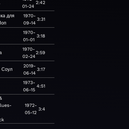
а
2:42
01-24
ка для
1970-
3:31
Поп
09-14
1970-
3:18
01-01
1970-
а
2:59
02-24
2019-
Соул
3:17
06-14
1973-
4:51
06-15
&
lues-
1972-
3:4
05-12
ck