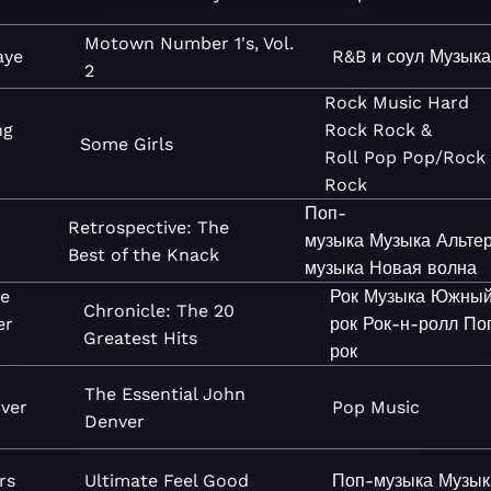
Motown Number 1's, Vol.
aye
R&B и соул
Музыка
2
Rock
Music
Hard
ng
Rock
Rock &
Some Girls
Roll
Pop
Pop/Rock
Rock
Поп-
Retrospective: The
музыка
Музыка
Альте
Best of the Knack
музыка
Новая волна
e
Рок
Музыка
Южны
Chronicle: The 20
er
рок
Рок-н-ролл
По
Greatest Hits
рок
The Essential John
ver
Pop
Music
Denver
rs
Ultimate Feel Good
Поп-музыка
Музык