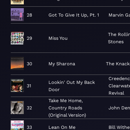
28
Got To Give It Up, Pt. 1
Marvin G
The Rolli
29
Miss You
Stones
30
My Sharona
The Knack
Creedenc
Lookin' Out My Back
31
Clearwat
Door
Revival
Take Me Home,
32
Country Roads
John Den
(Original Version)
33
Lean On Me
Bill Withe