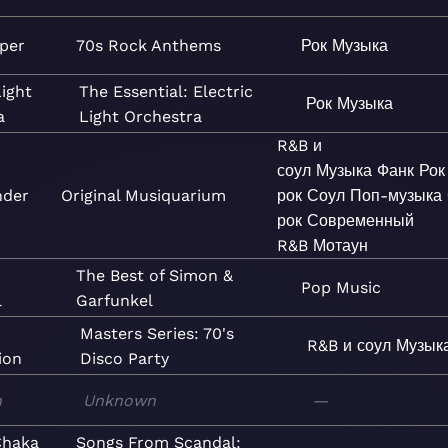
oper
70s Rock Anthems
Рок
Музыка
Light
The Essential: Electric
Рок
Музыка
a
Light Orchestra
R&B и
соул
Музыка
Фанк
Рок
nder
Original Musiquarium
рок
Соул
Поп-музыка
рок
Современный
R&B
Мотаун
The Best of Simon &
Pop
Music
l
Garfunkel
s
Masters Series: 70's
R&B и соул
Музык
ion
Disco Party
n
Unknown
—
Chaka
Songs From Scandal: