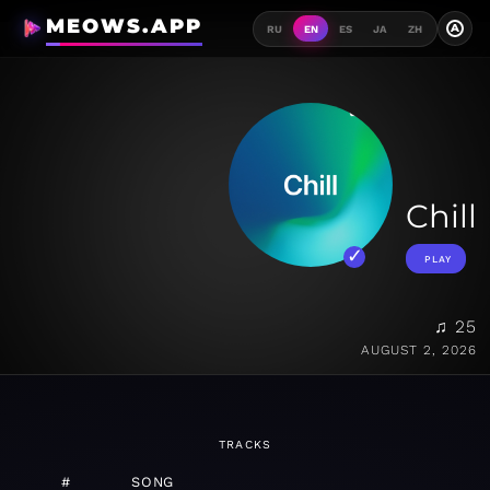
MEOWS.APP
A
RU
EN
ES
JA
ZH
Chill
PLAY
♫ 25
AUGUST 2, 2026
TRACKS
#
SONG