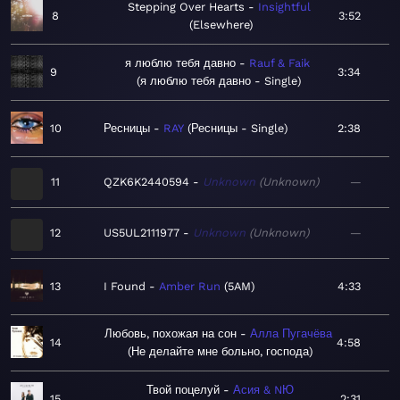
Stepping Over Hearts
Insightful
8
3:52
Elsewhere
я люблю тебя давно
Rauf & Faik
9
3:34
я люблю тебя давно - Single
10
Ресницы
RAY
Ресницы - Single
2:38
11
QZK6K2440594
Unknown
Unknown
—
12
US5UL2111977
Unknown
Unknown
—
13
I Found
Amber Run
5AM
4:33
Любовь, похожая на сон
Алла Пугачёва
14
4:58
Не делайте мне больно, господа
Твой поцелуй
Асия & NЮ
15
2:31