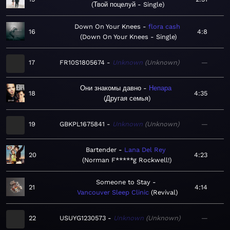
Твой поцелуй - Single
Down On Your Knees
flora cash
16
4:8
Down On Your Knees - Single
17
FR10S1805674
Unknown
Unknown
—
Они знакомы давно
Непара
18
4:35
Другая семья
19
GBKPL1675841
Unknown
Unknown
—
Bartender
Lana Del Rey
20
4:23
Norman F*****g Rockwell!
Someone to Stay
21
4:14
Vancouver Sleep Clinic
Revival
22
USUYG1230573
Unknown
Unknown
—