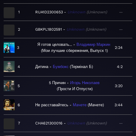
1
RUA1D2300653
Unknown
Unknown
—
2
GBKPL1802591
Unknown
Unknown
—
Я готов целовать...
Владимир Маркин
3
2:24
Мои лучшие сбережения, Выпуск 1
4
Дитина
Бумбокс
Термінал Б
4:2
5 Причин
Игорь Николаев
5
3:20
Прости И Отпусти
6
Не расставайтесь
Мачете
Мачете
3:44
7
CHA621300016
Unknown
Unknown
—