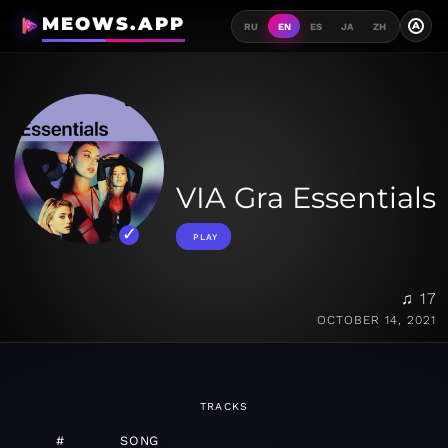
MEOWS.APP
A
RU
EN
ES
JA
ZH
VIA Gra Essentials
PLAY
♫ 17
OCTOBER 14, 2021
TRACKS
#
SONG