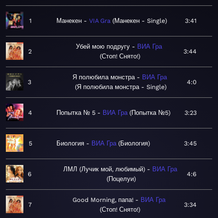
1
Манекен
VIA Gra
Манекен - Single
3:41
Убей мою подругу
ВИА Гра
2
3:44
Стоп! Снято!
Я полюбила монстра
ВИА Гра
3
4:0
Я полюбила монстра - Single
4
Попытка № 5
ВИА Гра
Попытка №5
3:23
5
Биология
ВИА Гра
Биология
3:45
ЛМЛ (Лучик мой, любимый)
ВИА Гра
6
4:6
Поцелуи
Good Morning, папа!
ВИА Гра
7
3:34
Стоп! Снято!