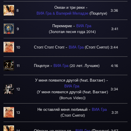
Океан и три реки
8
3:36
ВИА Гра & Валерий Меладзе
Поцелуи
Перемирие
ВИА Гра
9
3:41
Золотая песня года 2014
10
Стоп! Стоп! Стоп!
ВИА Гра
Стоп! Снято!
3:44
11
Поцелуи
ВИА Гра
20 лет. Лучшее
4:16
У меня появился другой (feat. Вахтанг)
ВИА Гра
12
3:34
У меня появился другой (feat. Вахтанг)
(Bonus Video)
Не оставляй меня любимый
ВИА Гра
13
3:31
Стоп! Снято!
14
Обмани, но останься
ВИА Гра
Поцелуи
3:57