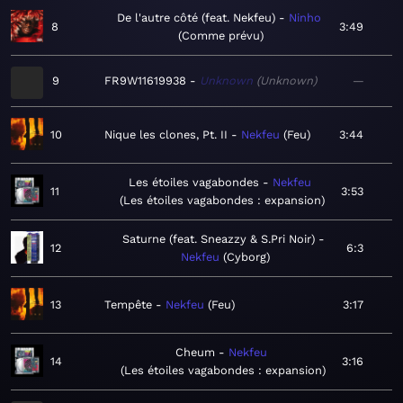
De l'autre côté (feat. Nekfeu)
Ninho
8
3:49
Comme prévu
9
FR9W11619938
Unknown
Unknown
—
10
Nique les clones, Pt. II
Nekfeu
Feu
3:44
Les étoiles vagabondes
Nekfeu
11
3:53
Les étoiles vagabondes : expansion
Saturne (feat. Sneazzy & S.Pri Noir)
12
6:3
Nekfeu
Cyborg
13
Tempête
Nekfeu
Feu
3:17
Cheum
Nekfeu
14
3:16
Les étoiles vagabondes : expansion