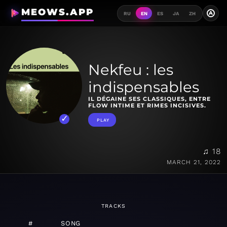
MEOWS.APP
A
RU
EN
ES
JA
ZH
Nekfeu : les
indispensables
IL DÉGAINE SES CLASSIQUES, ENTRE
FLOW INTIME ET RIMES INCISIVES.
PLAY
♫ 18
MARCH 21, 2022
TRACKS
#
SONG