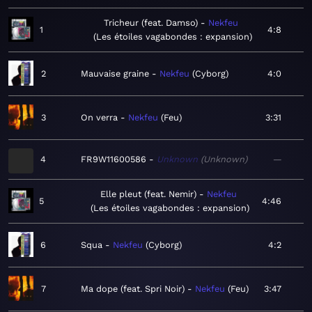
Tricheur (feat. Damso)
Nekfeu
1
4:8
Les étoiles vagabondes : expansion
2
Mauvaise graine
Nekfeu
Cyborg
4:0
3
On verra
Nekfeu
Feu
3:31
4
FR9W11600586
Unknown
Unknown
—
Elle pleut (feat. Nemir)
Nekfeu
5
4:46
Les étoiles vagabondes : expansion
6
Squa
Nekfeu
Cyborg
4:2
7
Ma dope (feat. Spri Noir)
Nekfeu
Feu
3:47