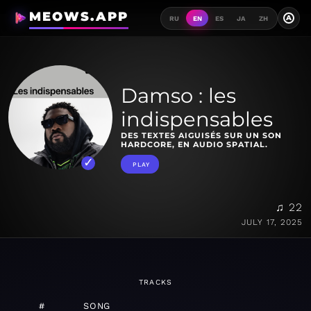
MEOWS.APP
A
RU
EN
ES
JA
ZH
Damso : les
indispensables
DES TEXTES AIGUISÉS SUR UN SON
HARDCORE, EN AUDIO SPATIAL.
PLAY
♫ 22
JULY 17, 2025
TRACKS
#
SONG