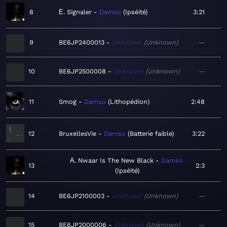
8
Ε. Signaler
Damso
Ipséité
3:21
9
BE6JP2400013
Unknown
Unknown
—
10
BE6JP2500008
Unknown
Unknown
—
11
Smog
Damso
Lithopédion
2:48
12
BruxellesVie
Damso
Batterie faible
3:22
Α. Nwaar Is The New Black
Damso
13
2:3
Ipséité
14
BE6JP2100003
Unknown
Unknown
—
15
BE6JP2000006
Unknown
Unknown
—