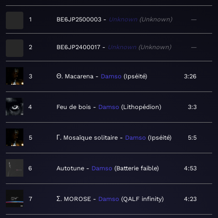
1
BE6JP2500003
Unknown
Unknown
—
2
BE6JP2400017
Unknown
Unknown
—
3
Θ. Macarena
Damso
Ipséité
3:26
4
Feu de bois
Damso
Lithopédion
3:3
5
Γ. Mosaïque solitaire
Damso
Ipséité
5:5
6
Autotune
Damso
Batterie faible
4:53
7
Σ. MOROSE
Damso
QALF infinity
4:23