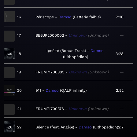
16
Périscope
Damso
Batterie faible
2:30
17
BE6JP2000002
Unknown
Unknown
—
Ipséité (Bonus Track)
Damso
18
3:28
Lithopédion
19
FRUM71700385
Unknown
Unknown
—
20
911
Damso
QALF infinity
2:52
21
FRUM71700376
Unknown
Unknown
—
22
Silence (feat. Angèle)
Damso
Lithopédion
2:7