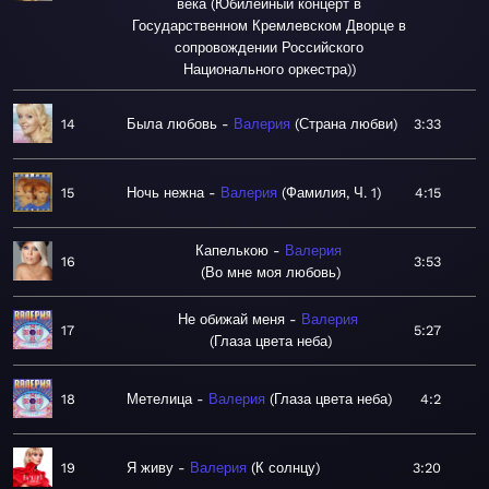
века (Юбилейный концерт в
Государственном Кремлевском Дворце в
сопровождении Российского
Национального оркестра)
14
Была любовь
Валерия
Страна любви
3:33
15
Ночь нежна
Валерия
Фамилия, Ч. 1
4:15
Капелькою
Валерия
16
3:53
Во мне моя любовь
Не обижай меня
Валерия
17
5:27
Глаза цвета неба
18
Метелица
Валерия
Глаза цвета неба
4:2
19
Я живу
Валерия
К солнцу
3:20