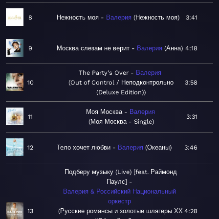
8
Нежность моя
Валерия
Нежность моя
3:41
9
Москва слезам не верит
Валерия
Анна
4:18
The Party's Over
Валерия
10
Out of Control / Неподконтрольно
3:58
(Deluxe Edition)
Моя Москва
Валерия
11
3:31
Моя Москва - Single
12
Тело хочет любви
Валерия
Океаны
3:46
Подберу музыку (Live) [feat. Раймонд
Паулс]
Валерия & Российский Национальный
оркестр
13
Русские романсы и золотые шлягеры ХХ
4:28