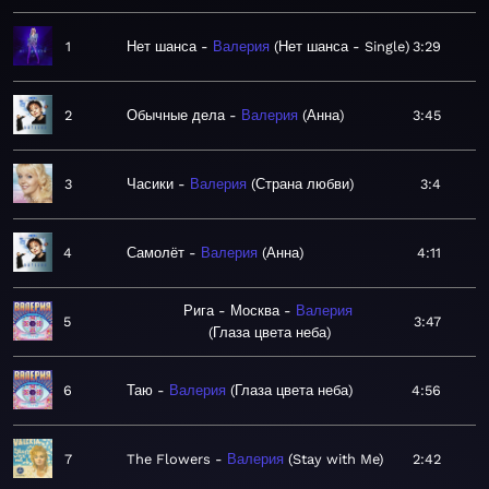
1
Нет шанса
Валерия
Нет шанса - Single
3:29
2
Обычные дела
Валерия
Анна
3:45
3
Часики
Валерия
Страна любви
3:4
4
Самолёт
Валерия
Анна
4:11
Рига - Москва
Валерия
5
3:47
Глаза цвета неба
6
Таю
Валерия
Глаза цвета неба
4:56
7
The Flowers
Валерия
Stay with Me
2:42