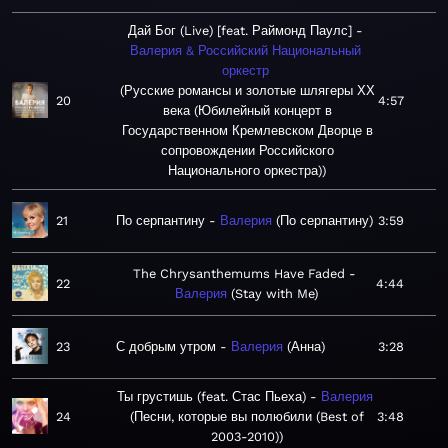
Дай Бог (Live) [feat. Раймонд Паулс]
Валерия & Российский Национальный
оркестр
Русские романсы и золотые шлягеры ХХ
20
4:57
века (Юбилейный концерт в
Государственном Кремлевском Дворце в
сопровождении Российского
Национального оркестра)
21
По серпантину
Валерия
По серпантину
3:59
The Chrysanthemums Have Faded
22
4:44
Валерия
Stay with Me
23
С добрым утром
Валерия
Анна
3:28
Ты грустишь (feat. Стас Пьеха)
Валерия
24
Песни, которые вы полюбили (Best of
3:48
2003-2010)