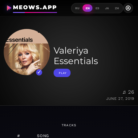
MEOWS.APP
A
RU
EN
ES
JA
ZH
Valeriya
Essentials
PLAY
♫ 26
JUNE 27, 2019
TRACKS
#
SONG