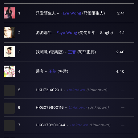
1
只愛陌生人
Faye Wong
只愛陌生人
3:41
2
匆匆那年
Faye Wong
匆匆那年 - Single
4:1
3
我願意 (弦樂版)
王菲
阿菲正傳
2:40
4
乘客
王菲
将爱
4:40
5
HKH721402011
Unknown
Unknown
—
6
HKG079800116
Unknown
Unknown
—
7
HKG079900344
Unknown
Unknown
—