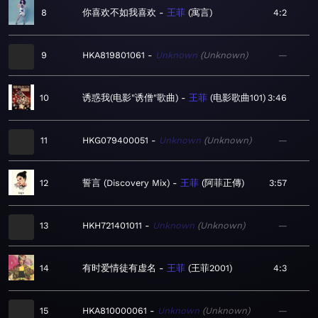
8
你喜欢不如我喜欢
王菲
寓言
4:2
9
HKA819801061
Unknown
Unknown
—
10
诱惑我(电影"诱僧"歌曲)
王菲
电影歌曲101
3:46
11
HKG079400051
Unknown
Unknown
—
12
誓言 (Discovery Mix)
王菲
阿菲正傳
3:57
13
HKH721401011
Unknown
Unknown
—
14
有时爱情徒有虚名
王菲
王菲2001
4:3
15
HKA810000061
Unknown
Unknown
—