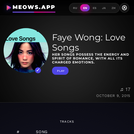
MEOWS.APP
A
RU
EN
ES
JA
ZH
Faye Wong: Love
Songs
HER SONGS POSSESS THE ENERGY AND
SPIRIT OF ROMANCE, WITH ALL ITS
CHARGED EMOTIONS.
PLAY
♫ 17
OCTOBER 9, 2015
TRACKS
#
SONG