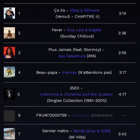
Ça ira
Vitaa & Slimane
1
3:14
VersuS - CHAPITRE II
Fever
Dua Lipa & Angèle
2
2:36
Sunday Chillout
Plus Jamais (feat. Stormzy)
3
2:55
Aya Nakamura
AYA
4
Beau-papa
Vianney
N'attendons pas
3:17
3SEX
5
Indochine & Christine and the Queens
4:17
Singles Collection (1981-2001)
6
FRUM72000759
Unknown
Unknown
—
Dernier métro
Kendji Girac & GIMS
7
3:43
Mi Vida