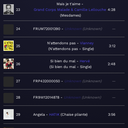
Mais je t'aime
23
Grand Corps Malade & Camille Lellouche
4:28
Mesdames
24
FRUM72001390
Unknown
Unknown
—
N'attendons pas
Vianney
25
3:12
N'attendons pas - Single
Si bien du mal
Hervé
26
2:48
Si bien du mal - Single
27
FRP432000050
Unknown
Unknown
—
28
FR9W12014878
Unknown
Unknown
—
29
Angela
HATIK
Chaise pliante
3:56