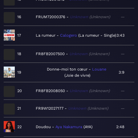
16
FRUM72000376
Unknown
Unknown
—
17
La rumeur
Calogero
La rumeur - Single
3:43
18
FR8FB2007500
Unknown
Unknown
—
Donne-moi ton cœur
Louane
19
3:9
Joie de vivre
20
FR8FB2008050
Unknown
Unknown
—
21
FR9W12027177
Unknown
Unknown
—
22
Doudou
Aya Nakamura
AYA
2:48