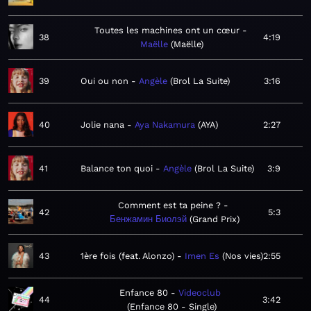
Toutes les machines ont un cœur
38
4:19
Maëlle
Maëlle
39
Oui ou non
Angèle
Brol La Suite
3:16
40
Jolie nana
Aya Nakamura
AYA
2:27
41
Balance ton quoi
Angèle
Brol La Suite
3:9
Comment est ta peine ?
42
5:3
Бенжамин Биолэй
Grand Prix
43
1ère fois (feat. Alonzo)
Imen Es
Nos vies
2:55
Enfance 80
Videoclub
44
3:42
Enfance 80 - Single