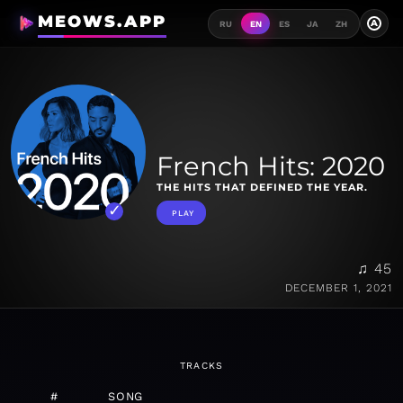
MEOWS.APP
A
RU
EN
ES
JA
ZH
French Hits: 2020
THE HITS THAT DEFINED THE YEAR.
PLAY
♫ 45
DECEMBER 1, 2021
TRACKS
#
SONG