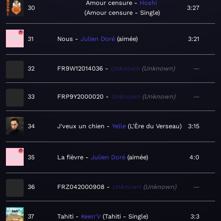
Amour censure
Hoshi
30
3:27
Amour censure - Single
31
Nous
Julien Doré
aimée
3:21
32
FR9W12014036
Unknown
Unknown
—
33
FRP9Y2000020
Unknown
Unknown
—
34
J'veux un chien
Yelle
L'Ère du Verseau
3:15
35
La fièvre
Julien Doré
aimée
4:0
36
FRZ042000908
Unknown
Unknown
—
37
Tahiti
Keen'V
Tahiti - Single
3:3