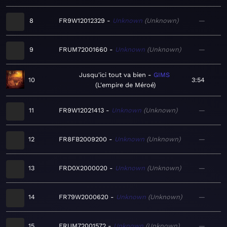
8
FR9W12012329
Unknown
Unknown
—
9
FRUM72001660
Unknown
Unknown
—
Jusqu'ici tout va bien
GIMS
10
3:54
L'empire de Méroé
11
FR9W12021413
Unknown
Unknown
—
12
FR8FB2009200
Unknown
Unknown
—
13
FRD0X2000020
Unknown
Unknown
—
14
FR79W2000620
Unknown
Unknown
—
15
FRUM72001572
Unknown
Unknown
—