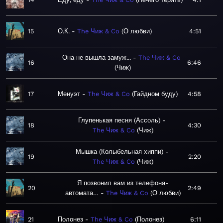
15
О.К.
The Чиж & Co
О любви
4:51
Она не вышла замуж...
The Чиж & Co
16
6:46
Чиж
17
Менуэт
The Чиж & Co
Гайдном буду
4:58
Глупенькая песня (Ассоль)
18
4:30
The Чиж & Co
Чиж
Мышка (Колыбельная хиппи)
19
2:20
The Чиж & Co
Чиж
Я позвонил вам из телефона-
20
2:49
автомата…
The Чиж & Co
О любви
21
Полонез
The Чиж & Co
Полонез
6:11