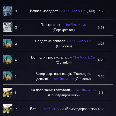
1
Вечная молодость
The Чиж & Co
Чиж
2:56
Перекресток
The Чиж & Co
2
6:59
Перекресток
Солдат на привале
The Чиж & Co
3
3:28
О любви
Вот пуля просвистела…
The Чиж & Co
4
4:29
О любви
Ветер вырывает из рук (Последние
5
3:30
деньги)
The Чиж & Co
О любви
На поле танки грохотали
The Чиж & Co
6
3:51
Бомбардировщики
7
Есть!
The Чиж & Co
Бомбардировщики
4:36