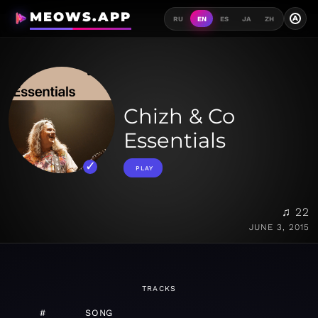
MEOWS.APP
A
RU
EN
ES
JA
ZH
Chizh & Co
Essentials
PLAY
♫ 22
JUNE 3, 2015
TRACKS
#
SONG