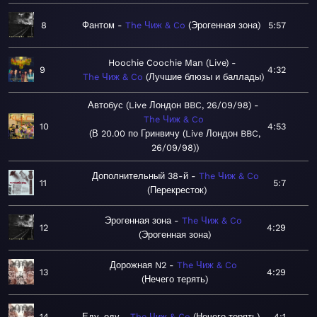
8
Фантом
The Чиж & Co
Эрогенная зона
5:57
Hoochie Coochie Man (Live)
9
4:32
The Чиж & Co
Лучшие блюзы и баллады
Автобус (Live Лондон BBC, 26/09/98)
The Чиж & Co
10
4:53
В 20.00 по Гринвичу (Live Лондон BBC,
26/09/98)
Дополнительный 38-й
The Чиж & Co
11
5:7
Перекресток
Эрогенная зона
The Чиж & Co
12
4:29
Эрогенная зона
Дорожная N2
The Чиж & Co
13
4:29
Нечего терять
14
Еду, еду
The Чиж & Co
Нечего терять
4:1