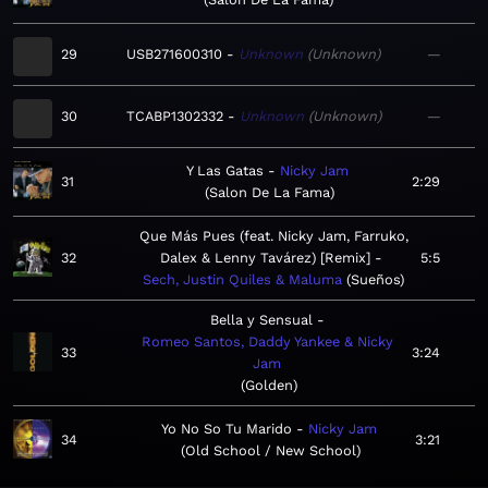
29
USB271600310
Unknown
Unknown
—
30
TCABP1302332
Unknown
Unknown
—
Y Las Gatas
Nicky Jam
31
2:29
Salon De La Fama
Que Más Pues (feat. Nicky Jam, Farruko,
32
Dalex & Lenny Tavárez) [Remix]
5:5
Sech, Justin Quiles & Maluma
Sueños
Bella y Sensual
Romeo Santos, Daddy Yankee & Nicky
33
3:24
Jam
Golden
Yo No So Tu Marido
Nicky Jam
34
3:21
Old School / New School