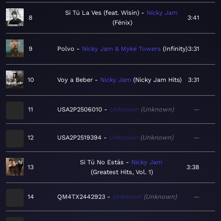
Si Tú La Ves (feat. Wisin)
Nicky Jam
8
3:41
Fénix
9
Polvo
Nicky Jam & Myke Towers
Infinity
3:31
10
Voy a Beber
Nicky Jam
Nicky Jam Hits
3:31
11
USA2P2506010
Unknown
Unknown
—
12
USA2P2519394
Unknown
Unknown
—
Si Tú No Estás
Nicky Jam
13
3:38
Greatest Hits, Vol. 1
14
QM4TX2442923
Unknown
Unknown
—