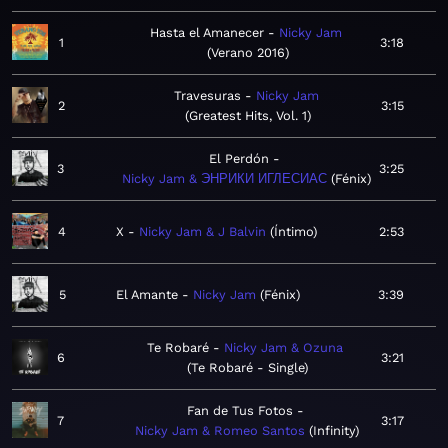
Hasta el Amanecer
Nicky Jam
1
3:18
Verano 2016
Travesuras
Nicky Jam
2
3:15
Greatest Hits, Vol. 1
El Perdón
3
3:25
Nicky Jam & ЭНРИКИ ИГЛЕСИАС
Fénix
4
X
Nicky Jam & J Balvin
Íntimo
2:53
5
El Amante
Nicky Jam
Fénix
3:39
Te Robaré
Nicky Jam & Ozuna
6
3:21
Te Robaré - Single
Fan de Tus Fotos
7
3:17
Nicky Jam & Romeo Santos
Infinity