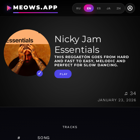
MEOWS.APP
A
RU
EN
ES
JA
ZH
Nicky Jam
Essentials
THIS REGGAETÓN GOES FROM HARD
AND FAST TO EASY, MELODIC AND
PERFECT FOR SLOW DANCING.
PLAY
♫ 34
JANUARY 23, 2026
TRACKS
#
SONG