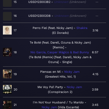
15
USSD12300382
Unknown
Unknown
—
16
USSD12300208
Unknown
Unknown
—
Perro Fiel (feat. Nicky Jam)
Shakira
17
3:16
El Dorado
Te Boté (feat. Darell, Ozuna & Nicky Jam)
[Remix]
18
Nio García, Casper Mágico & Bad Bunny
6:57
Te Boté (Remix) [feat. Darell, Nicky Jam &
Ozuna] - Single
Piensas en Mí
Nicky Jam
19
4:15
Greatest Hits, Vol. 1
Me Voy Pa'l Party
Nicky Jam
20
2:59
Conspiracion 2
I'm Not Your Husband / Tu Marido
21
3:45
Nicky Jam
Vida Escante