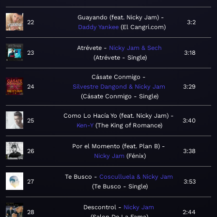
Guayando (feat. Nicky Jam)
22
3:2
Daddy Yankee
El Cangri.com
Atrévete
Nicky Jam & Sech
23
3:18
Atrévete - Single
Cásate Conmigo
24
Silvestre Dangond & Nicky Jam
3:29
Cásate Conmigo - Single
Como Lo Hacía Yo (feat. Nicky Jam)
25
3:40
Ken-Y
The King of Romance
Por el Momento (feat. Plan B)
26
3:38
Nicky Jam
Fénix
Te Busco
Cosculluela & Nicky Jam
27
3:53
Te Busco - Single
Descontrol
Nicky Jam
28
2:44
Salon De La Fama