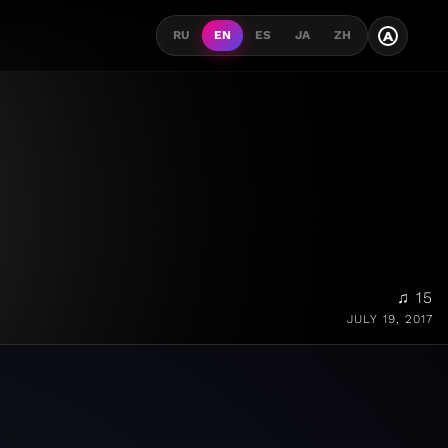
A
RU
EN
ES
JA
ZH
♫ 15
JULY 19, 2017