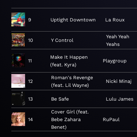
9
Uptight Downtown
La Roux
Yeah Yeah
10
Y Control
Yeahs
Make It Happen
11
Playgroup
(feat. Kyra)
Roman's Revenge
12
Nicki Minaj
(feat. Lil Wayne)
13
Be Safe
Lulu James
Cover Girl (feat.
14
Bebe Zahara
RuPaul
Benet)