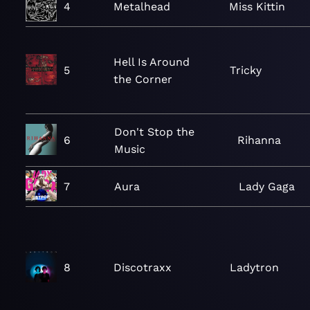
4
Metalhead
Miss Kittin
Hell Is Around
5
Tricky
the Corner
Don't Stop the
6
Rihanna
Music
7
Aura
Lady Gaga
8
Discotraxx
Ladytron