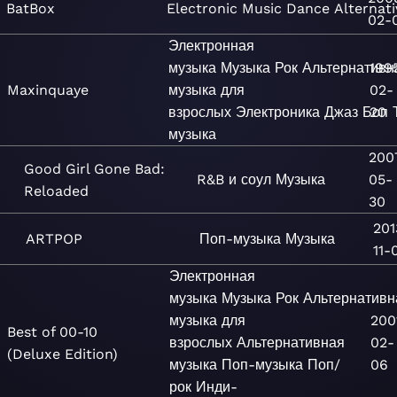
BatBox
Electronic
Music
Dance
Alternati
02-
Электронная
музыка
Музыка
Рок
Альтернативн
199
Maxinquaye
музыка для
02-
взрослых
Электроника
Джаз
Боп
20
музыка
200
Good Girl Gone Bad:
R&B и соул
Музыка
05-
Reloaded
30
201
ARTPOP
Поп-музыка
Музыка
11-
Электронная
музыка
Музыка
Рок
Альтернативн
музыка для
200
Best of 00-10
взрослых
Альтернативная
02-
(Deluxe Edition)
музыка
Поп-музыка
Поп/
06
рок
Инди-