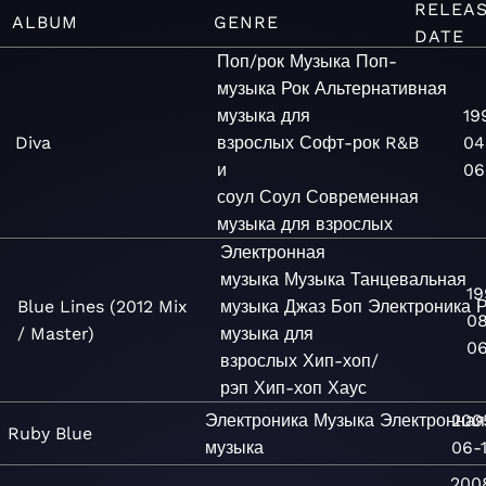
RELEA
ALBUM
GENRE
DATE
Поп/рок
Музыка
Поп-
музыка
Рок
Альтернативная
музыка для
19
Diva
взрослых
Софт-рок
R&B
04
и
06
соул
Соул
Современная
музыка для взрослых
Электронная
музыка
Музыка
Танцевальная
19
Blue Lines (2012 Mix
музыка
Джаз
Боп
Электроника
Р
0
/ Master)
музыка для
0
взрослых
Хип-хоп/
рэп
Хип-хоп
Хаус
Электроника
Музыка
Электронная
200
Ruby Blue
музыка
06-
200