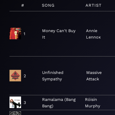
#
SONG
ARTIST
Money Can't Buy
Annie
1
It
Lennox
Unfinished
Massive
2
Sympathy
Attack
Ramalama (Bang
Róisín
3
Bang)
Murphy