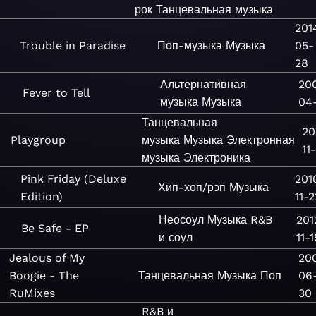
рок
Танцевальная музыка
201
Trouble in Paradise
Поп-музыка
Музыка
05-
28
Альтернативная
20
Fever to Tell
музыка
Музыка
04
Танцевальная
20
Playgroup
музыка
Музыка
Электронная
11
музыка
Электроника
Pink Friday (Deluxe
201
Хип-хоп/рэп
Музыка
Edition)
11-2
Неосоул
Музыка
R&B
201
Be Safe - EP
и соул
11-
Jealous of My
20
Boogie - The
Танцевальная
Музыка
Поп
06
RuMixes
30
R&B и