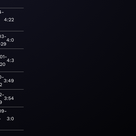
4-
4:22
03-
4:0
-29
01-
4:3
-20
0-
3:49
2
2-
3:54
19
09-
-
3:0