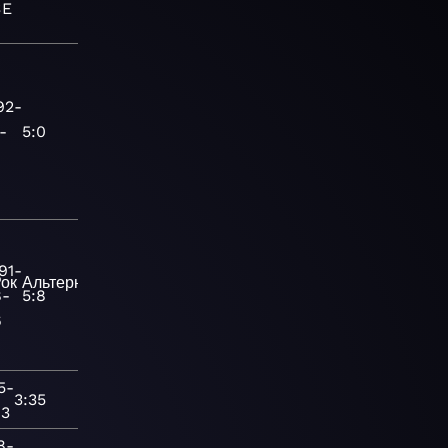
SE
92-
-
5:0
91-
ок
Альтернативная
8-
5:8
6
5-
3:35
13
8-