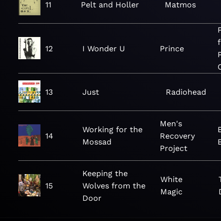
11
Pelt and Holler
Matmos
12
I Wonder U
Prince
13
Just
Radiohead
Men's
Working for the
14
Recovery
Mossad
Project
Keeping the
White
15
Wolves from the
Magic
Door