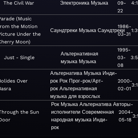
The Civil War
Электроника
Музыка
09-
4:
22
Parade (Music
from the Motion
1986-
Саундтреки
Музыка
Саундтреки
1:
Picture Under the
03-31
Cherry Moon)
1995-
Альтернативная
Just - Single
03-
3:5
музыка
Музыка
08
Альтернатива
Музыка
Инди-
Bolides Over
рок
Рок
Прог-рок/Арт-
2000-
3:
Basra
рок
Альтернативная
02-01
музыка для взрослых
Рок
Музыка
Альтернатива
Авторы-
Through the Sun
исполнители
Современная
2004-
3:
Door
народная музыка
Инди-
05-18
рок