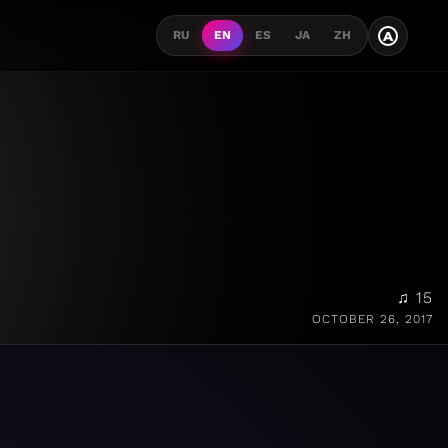
A
RU
EN
ES
JA
ZH
♫ 15
OCTOBER 26, 2017