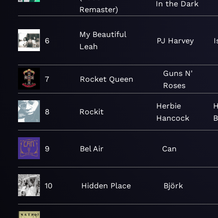
In the Dark
Remaster)
My Beautiful
6
PJ Harvey
I
Leah
Guns N'
7
Rocket Queen
Roses
Herbie
H
8
Rockit
Hancock
B
9
Bel Air
Can
10
Hidden Place
Björk