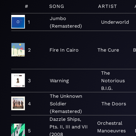
#
SONG
ARTIST
Jumbo
1
Underworld
(Remastered)
2
Fire In Cairo
The Cure
B
The
3
Warning
Notorious
B.I.G.
The Unknown
4
Soldier
The Doors
(Remastered)
Dazzle Ships,
Orchestral
Pts. II, III and VII
5
Manoeuvres
(2008