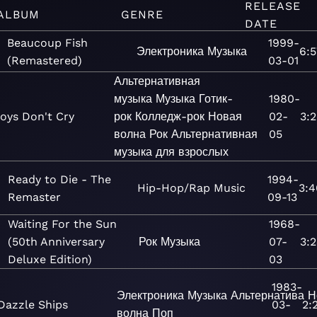
RELEASE
ALBUM
GENRE
DATE
Beaucoup Fish
1999-
Электроника
Музыка
6:5
(Remastered)
03-01
Альтернативная
музыка
Музыка
Готик-
1980-
oys Don't Cry
рок
Колледж-рок
Новая
02-
3:2
волна
Рок
Альтернативная
05
музыка для взрослых
Ready to Die - The
1994-
Hip-Hop/Rap
Music
3:4
Remaster
09-13
Waiting For the Sun
1968-
(50th Anniversary
Рок
Музыка
07-
3:
Deluxe Edition)
03
1983-
Электроника
Музыка
Альтернатива
Н
Dazzle Ships
03-
2:
волна
Поп