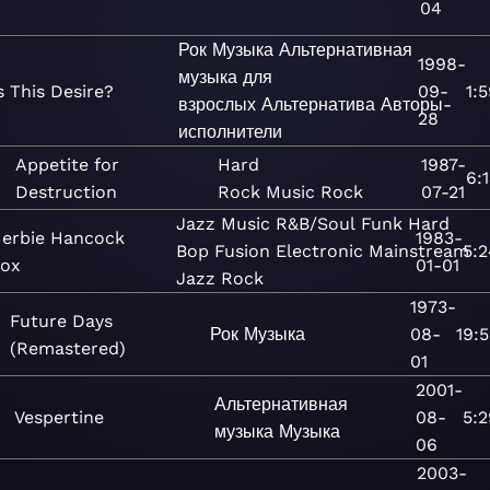
04
Рок
Музыка
Альтернативная
1998-
музыка для
s This Desire?
09-
1:
взрослых
Альтернатива
Авторы-
28
исполнители
Appetite for
Hard
1987-
6:
Destruction
Rock
Music
Rock
07-21
Jazz
Music
R&B/Soul
Funk
Hard
erbie Hancock
1983-
Bop
Fusion
Electronic
Mainstream
5:2
ox
01-01
Jazz
Rock
1973-
Future Days
Рок
Музыка
08-
19:
(Remastered)
01
2001-
Альтернативная
Vespertine
08-
5:2
музыка
Музыка
06
2003-