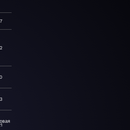
7
2
0
23
овая
21