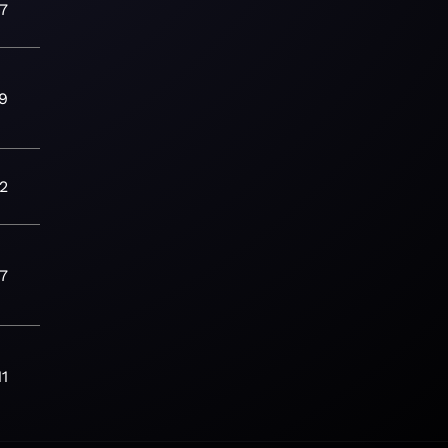
17
39
2
17
11