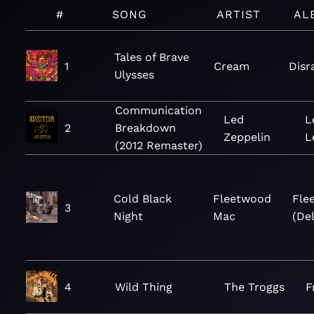
#
SONG
ARTIST
AL
Tales of Brave
1
Cream
Disr
Ulysses
Communication
Led
L
2
Breakdown
Zeppelin
L
(2012 Remaster)
Cold Black
Fleetwood
Fle
3
Night
Mac
(De
4
Wild Thing
The Troggs
F