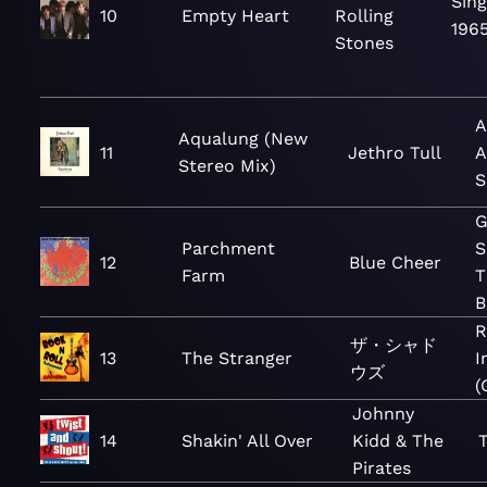
Sing
10
Empty Heart
Rolling
196
Stones
A
Aqualung (New
11
Jethro Tull
A
Stereo Mix)
S
G
Parchment
S
12
Blue Cheer
Farm
T
B
R
ザ・シャド
13
The Stranger
I
ウズ
(
Johnny
14
Shakin' All Over
Kidd & The
Pirates