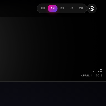
A
RU
EN
ES
JA
ZH
♫ 20
APRIL 11, 2015