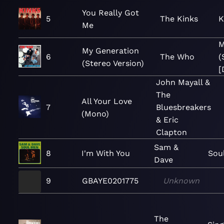
You Really Got
5
The Kinks
K
Me
M
My Generation
6
The Who
(
(Stereo Version)
[
John Mayall &
The
All Your Love
7
Bluesbreakers
(Mono)
& Eric
Clapton
Sam &
8
I'm With You
Sou
Dave
9
GBAYE0201775
Unknown
The