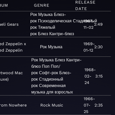
RELEASE
BUM
GENRE
DATE
Рок
Музыка
Блюз-
рок
Психоделическая
Стадионный
1967-
aeli Gears
2:49
рок
Тяжелый
11-02
рок
Блюз
Кантри-блюз
ed Zeppelin x
1969-
Рок
Музыка
2:30
ed Zeppelin
01-12
Рок
Музыка
Блюз
Кантри-
блюз
Поп
Поп/
1968-
etwood Mac
рок
Софт-рок
Блюз-
02-
3:15
luxe)
рок
Стадионный
24
рок
Современная
музыка для взрослых
1966-
rom Nowhere
Rock
Music
07-
2:35
25