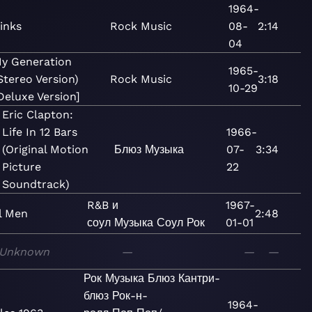
1964-
inks
Rock
Music
08-
2:14
04
y Generation
1965-
Stereo Version)
Rock
Music
3:18
10-29
Deluxe Version]
Eric Clapton:
Life In 12 Bars
1966-
(Original Motion
Блюз
Музыка
07-
3:34
Picture
22
Soundtrack)
R&B и
1967-
l Men
2:48
соул
Музыка
Соул
Рок
01-01
Unknown
—
—
—
Рок
Музыка
Блюз
Кантри-
блюз
Рок-н-
1964-