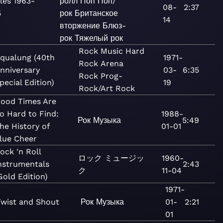
les 1963-
ролл
Поп
Поп/
08-
2:37
5
рок
Британское
14
вторжение
Блюз-
рок
Тяжелый рок
Rock
Music
Hard
qualung (40th
1971-
Rock
Arena
nniversary
03-
6:35
Rock
Prog-
pecial Edition)
19
Rock/Art Rock
ood Times Are
o Hard to Find:
1988-
Рок
Музыка
5:49
he History of
01-01
lue Cheer
ock 'n Roll
ロック
ミュージッ
1960-
nstrumentals
2:43
ク
11-04
Gold Edition)
1971-
Twist and Shout
Рок
Музыка
01-
2:21
01