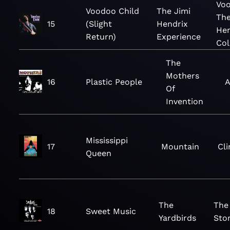
Voo
Voodoo Child
The Jimi
The
15
(Slight
Hendrix
Hen
Return)
Experience
Col
The
Mothers
16
Plastic People
A
Of
Invention
Mississippi
17
Mountain
Cli
Queen
The
The
18
Sweet Music
Yardbirds
Sto