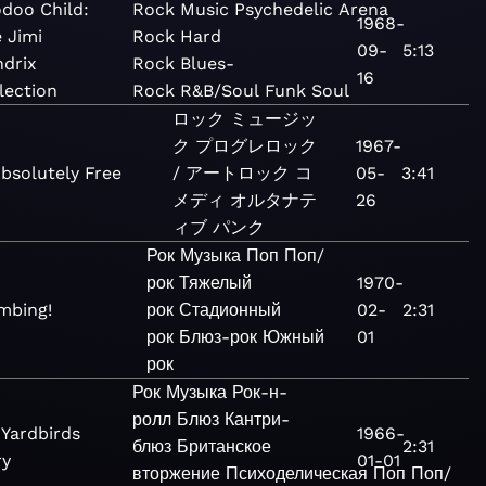
doo Child:
Rock
Music
Psychedelic
Arena
1968-
 Jimi
Rock
Hard
09-
5:13
drix
Rock
Blues-
16
lection
Rock
R&B/Soul
Funk
Soul
ロック
ミュージッ
ク
プログレロック
1967-
bsolutely Free
/ アートロック
コ
05-
3:41
メディ
オルタナテ
26
ィブ
パンク
Рок
Музыка
Поп
Поп/
рок
Тяжелый
1970-
mbing!
рок
Стадионный
02-
2:31
рок
Блюз-рок
Южный
01
рок
Рок
Музыка
Рок-н-
ролл
Блюз
Кантри-
 Yardbirds
1966-
блюз
Британское
2:31
ry
01-01
вторжение
Психоделическая
Поп
Поп/