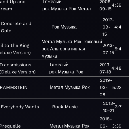
tand Up and
Тяжелый
2009-
4:39
cream
рок
Музыка
Рок
Метал
09-15
2017-
Concrete and
Рок
Музыка
09-
4:4
Gold
15
Метал
Музыка
Рок
Тяжелый
il to the King
2013-
рок
Альтернативная
5:4
eluxe Version)
07-15
музыка
Transmissions
Тяжелый
2013-
4:48
(Deluxe Version)
рок
Музыка
Рок
07-18
2019-
RAMMSTEIN
Метал
Музыка
Рок
03-
5:23
28
2013-
Everybody Wants
Rock
Music
3:7
10-21
2018-
Prequelle
Метал
Музыка
Рок
06-
3:39