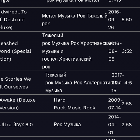
rdwired…To
2016-
Метал
Музыка
Рок
Тяжелый
f-Destruct
09-
5:50
рок
luxe)
26
Тяжелый
leashed
рок
Музыка
Рок
Христианская
2016-
yond (Special
музыка и
08-
3:52
tion)
госпел
Христианский
05
рок
Тяжелый
2017-
e Stories We
рок
Музыка
Рок
Альтернативная
09-
4:5
ll Ourselves
музыка
15
Awake (Deluxe
Hard
2009-
2:58
Version)
Rock
Music
Rock
07-14
2014-
Ultra Звук 6.0
Рок
Музыка
04-
2:58
01