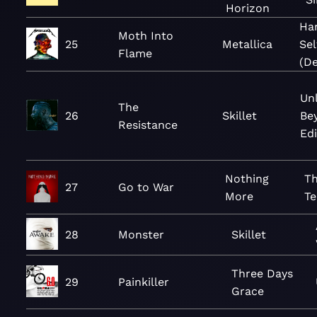
Horizon
Ha
Moth Into
25
Metallica
Sel
Flame
(De
Un
The
26
Skillet
Be
Resistance
Edi
Nothing
Th
27
Go to War
More
Te
28
Monster
Skillet
Three Days
29
Painkiller
Grace