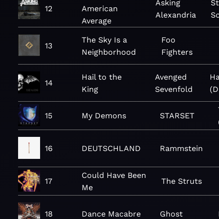
Asking
S
12
American
Alexandria
S
Average
The Sky Is a
Foo
13
Neighborhood
Fighters
Hail to the
Avenged
Ha
14
King
Sevenfold
(D
15
My Demons
STARSET
16
DEUTSCHLAND
Rammstein
Could Have Been
17
The Struts
Me
18
Dance Macabre
Ghost