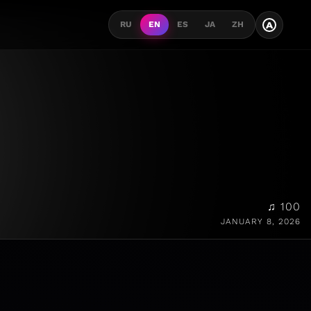
A
RU
EN
ES
JA
ZH
♫ 100
JANUARY 8, 2026