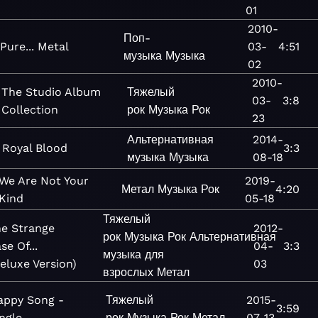
01
2010-
Поп-
Pure... Metal
03-
4:51
музыка
Музыка
02
2010-
The Studio Album
Тяжелый
03-
3:8
Collection
рок
Музыка
Рок
23
Альтернативная
2014-
Royal Blood
3:3
музыка
Музыка
08-18
We Are Not Your
2019-
Метал
Музыка
Рок
4:20
Kind
05-18
Тяжелый
e Strange
2012-
рок
Музыка
Рок
Альтернативная
se Of...
04-
3:3
музыка для
eluxe Version)
03
взрослых
Метал
appy Song -
Тяжелый
2015-
3:59
ngle
рок
Музыка
Рок
Метал
07-13