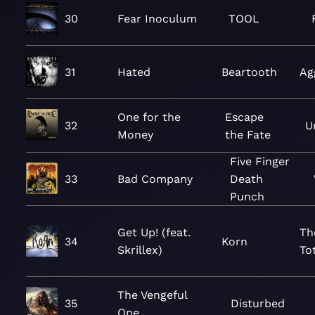
30
Fear Inoculum
TOOL
31
Hated
Beartooth
Ag
One for the
Escape
32
U
Money
the Fate
Five Finger
33
Bad Company
Death
Punch
Get Up! (feat.
Th
34
Korn
Skrillex)
Tot
The Vengeful
35
Disturbed
One