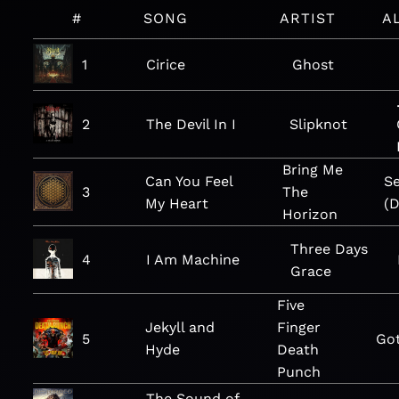
#
SONG
ARTIST
A
1
Cirice
Ghost
2
The Devil In I
Slipknot
Bring Me
Can You Feel
S
3
The
My Heart
(D
Horizon
Three Days
4
I Am Machine
Grace
Five
Jekyll and
Finger
5
Got
Hyde
Death
Punch
The Sound of