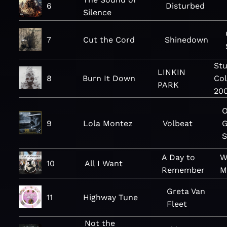
6
Disturbed
Silence
7
Cut the Cord
Shinedown
Stu
LINKIN
8
Burn It Down
Col
PARK
20
O
9
Lola Montez
Volbeat
G
S
A Day to
W
10
All I Want
Remember
M
Greta Van
11
Highway Tune
Fleet
Not the