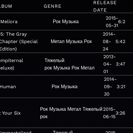
RELEASE
LBUM
GENRE
DATE
2015-
Meliora
Рок
Музыка
6:2
05-31
.5: The Gray
2014-
Chapter (Special
Метал
Музыка
Рок
08-
5:42
Edition)
24
2013-
empiternal
Тяжелый
04-
3:47
eluxe)
рок
Музыка
Рок
Метал
01
2014-
Human
Рок
Музыка
09-
3:21
30
Рок
Музыка
Метал
Тяжелый
2015-
 Your Six
3:26
рок
06-15
Immortalized
Тяжелый
2015-