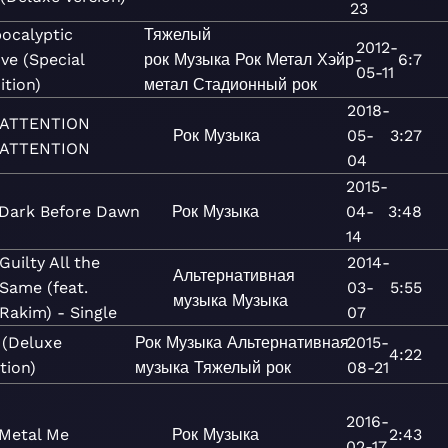
23
ocalyptic
Тяжелый
2012-
ve (Special
рок
Музыка
Рок
Метал
Хэйр-
6:7
05-11
ition)
метал
Стадионный рок
2018-
ATTENTION
Рок
Музыка
05-
3:27
ATTENTION
04
2015-
Dark Before Dawn
Рок
Музыка
04-
3:48
14
Guilty All the
2014-
Альтернативная
Same (feat.
03-
5:55
музыка
Музыка
Rakim) - Single
07
 (Deluxe
Рок
Музыка
Альтернативная
2015-
4:22
tion)
музыка
Тяжелый рок
08-21
2016-
Metal Me
Рок
Музыка
2:43
02-17