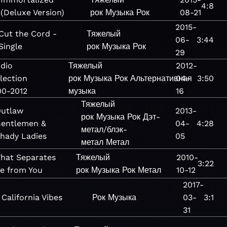
4:8
(Deluxe Version)
рок
Музыка
Рок
08-21
2015-
Cut the Cord -
Тяжелый
06-
3:44
Single
рок
Музыка
Рок
29
dio
Тяжелый
2012-
lection
рок
Музыка
Рок
Альтернативная
04-
3:50
00-2012
музыка
16
Тяжелый
utlaw
2013-
рок
Музыка
Рок
Дэт-
entlemen &
04-
4:28
метал/блэк-
hady Ladies
05
метал
Метал
hat Separates
Тяжелый
2010-
3:22
e from You
рок
Музыка
Рок
Метал
10-12
2017-
California Vibes
Рок
Музыка
03-
3:1
31