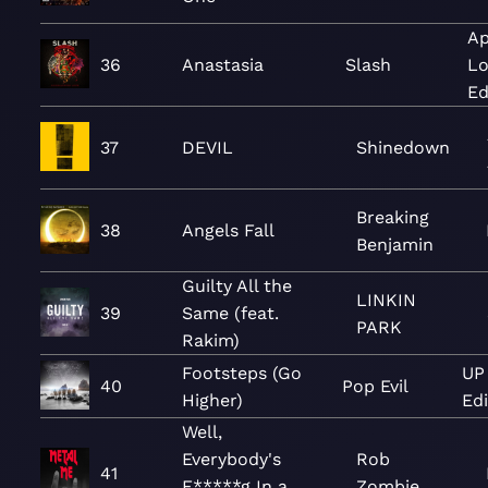
Ap
36
Anastasia
Slash
Lo
Ed
37
DEVIL
Shinedown
Breaking
38
Angels Fall
Benjamin
Guilty All the
LINKIN
39
Same (feat.
PARK
Rakim)
Footsteps (Go
UP
40
Pop Evil
Higher)
Edi
Well,
Everybody's
Rob
41
F*****g In a
Zombie