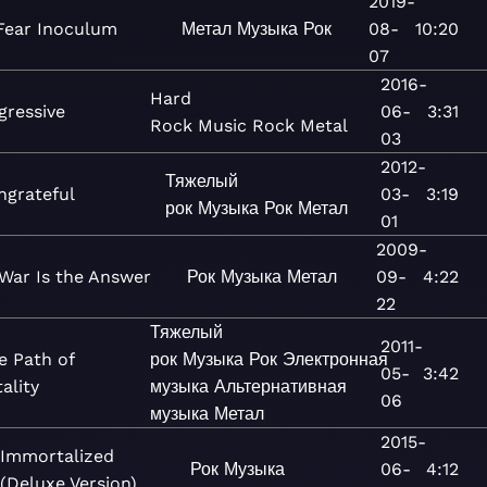
2019-
Fear Inoculum
Метал
Музыка
Рок
08-
10:20
07
2016-
Hard
gressive
06-
3:31
Rock
Music
Rock
Metal
03
2012-
Тяжелый
ngrateful
03-
3:19
рок
Музыка
Рок
Метал
01
2009-
War Is the Answer
Рок
Музыка
Метал
09-
4:22
22
Тяжелый
2011-
e Path of
рок
Музыка
Рок
Электронная
05-
3:42
ality
музыка
Альтернативная
06
музыка
Метал
2015-
Immortalized
Рок
Музыка
06-
4:12
(Deluxe Version)