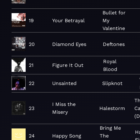
Bullet for
19
Your Betrayal
My
Valentine
20
Diamond Eyes
Deftones
Royal
21
Figure It Out
Blood
22
Unsainted
Slipknot
Th
I Miss the
23
Halestorm
Ca
Misery
(D
Bring Me
H
24
Happy Song
The
Si