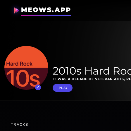
MEOWS.APP
2010s Hard Roc
IT WAS A DECADE OF VETERAN ACTS, 
PLAY
TRACKS