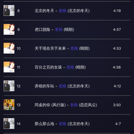
8
北京的冬天
老狼
北京的冬天
4:19
9
虎口脱险
老狼
晴朗
4:57
10
关于现在关于未来
老狼
晴朗
4:53
11
百分之百的女孩
老狼
晴朗
4:58
12
弄错的车站
老狼
北京的冬天
4:12
13
同桌的你 (风行版)
老狼
恋恋风尘
3:50
14
那么那么地
老狼
北京的冬天
4:7