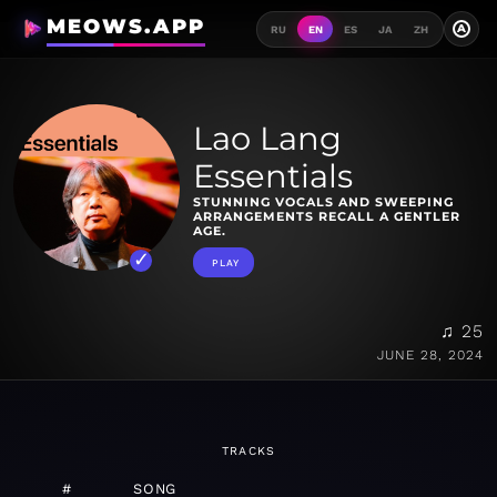
MEOWS.APP
A
RU
EN
ES
JA
ZH
Lao Lang
Essentials
STUNNING VOCALS AND SWEEPING
ARRANGEMENTS RECALL A GENTLER
AGE.
PLAY
♫ 25
JUNE 28, 2024
TRACKS
#
SONG