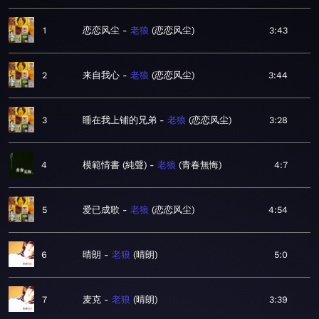
1
恋恋风尘
老狼
恋恋风尘
3:43
2
来自我心
老狼
恋恋风尘
3:44
3
睡在我上铺的兄弟
老狼
恋恋风尘
3:28
4
模範情書 (純聲)
老狼
青春無悔
4:7
5
爱已成歌
老狼
恋恋风尘
4:54
6
晴朗
老狼
晴朗
5:0
7
麦克
老狼
晴朗
3:39