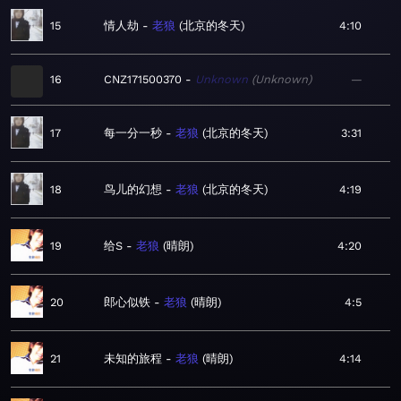
15
情人劫
老狼
北京的冬天
4:10
16
CNZ171500370
Unknown
Unknown
—
17
每一分一秒
老狼
北京的冬天
3:31
18
鸟儿的幻想
老狼
北京的冬天
4:19
19
给S
老狼
晴朗
4:20
20
郎心似铁
老狼
晴朗
4:5
21
未知的旅程
老狼
晴朗
4:14