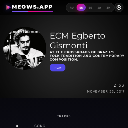
MEOWS.APP
A
RU
EN
ES
JA
ZH
ECM Egberto
Gismonti
AT THE CROSSROADS OF BRAZIL'S
FOLK TRADITION AND CONTEMPORARY
COMPOSITION.
PLAY
♫ 22
NOVEMBER 23, 2017
TRACKS
#
SONG