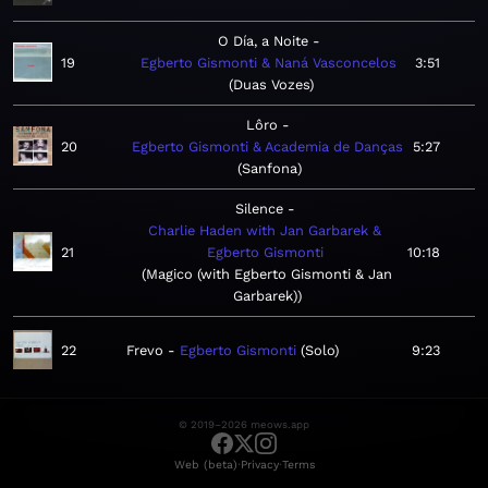
O Día, a Noite
19
Egberto Gismonti & Naná Vasconcelos
3:51
Duas Vozes
Lôro
20
Egberto Gismonti & Academia de Danças
5:27
Sanfona
Silence
Charlie Haden with Jan Garbarek &
21
Egberto Gismonti
10:18
Magico (with Egberto Gismonti & Jan
Garbarek)
22
Frevo
Egberto Gismonti
Solo
9:23
© 2019–2026 meows.app
·
·
Web (beta)
Privacy
Terms