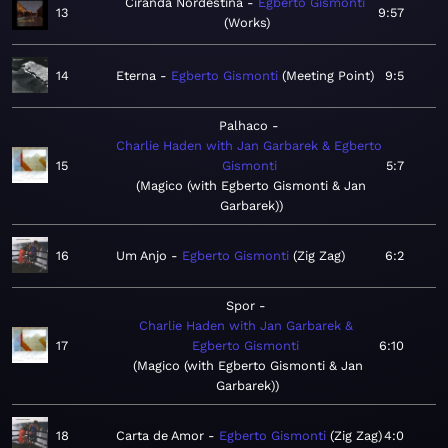
Ciranda Nordestina
Egberto Gismonti
13
9:57
Works
14
Eterna
Egberto Gismonti
Meeting Point
9:5
Palhaco
Charlie Haden with Jan Garbarek & Egberto
15
Gismonti
5:7
Magico (with Egberto Gismonti & Jan
Garbarek)
16
Um Anjo
Egberto Gismonti
Zig Zag
6:2
Spor
Charlie Haden with Jan Garbarek &
17
Egberto Gismonti
6:10
Magico (with Egberto Gismonti & Jan
Garbarek)
18
Carta de Amor
Egberto Gismonti
Zig Zag
4:0