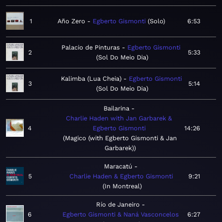
1
Año Zero
Egberto Gismonti
Solo
6:53
Palacio de Pinturas
Egberto Gismonti
2
5:33
Sol Do Meio Dia
Kalimba (Lua Cheia)
Egberto Gismonti
3
5:14
Sol Do Meio Dia
Bailarina
Charlie Haden with Jan Garbarek &
4
Egberto Gismonti
14:26
Magico (with Egberto Gismonti & Jan
Garbarek)
Maracatú
5
Charlie Haden & Egberto Gismonti
9:21
In Montreal
Río de Janeiro
6
Egberto Gismonti & Naná Vasconcelos
6:27