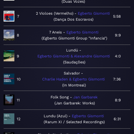
Duas Vozes
2 Violoes (Vermelho)
Egberto Gismonti
7
5:58
Dança Dos Escravos
7 Aneis
Egberto Gismonti
8
9:9
Egberto Gismonti Group "Infancia"
Lundú
9
Egberto Gismonti & Alexandre Gismonti
4:0
Saudações
Salvador
10
Charlie Haden & Egberto Gismonti
7:36
In Montreal
Folk Song
Jan Garbarek
11
8:9
Jan Garbarek: Works
Lundu (Azul)
Egberto Gismonti
12
6:31
Rarum XI / Selected Recordings