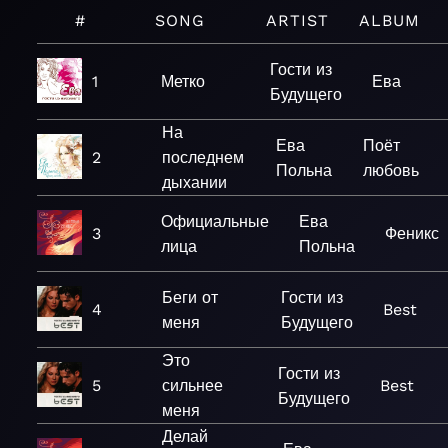
#
SONG
ARTIST
ALBUM
Гости из
1
Метко
Ева
Будущего
На
Ева
Поёт
2
последнем
Польна
любовь
дыхании
Официальные
Ева
3
Феникс
лица
Польна
Беги от
Гости из
4
Best
меня
Будущего
Это
Гости из
5
сильнее
Best
Будущего
меня
Делай