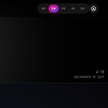
A
RU
EN
ES
JA
ZH
♫ 19
DECEMBER 19, 2017