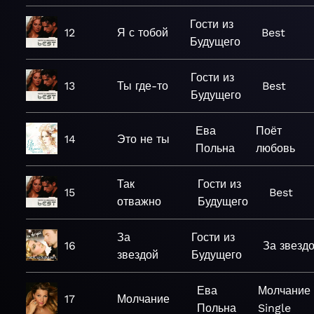
Гости из
12
Я с тобой
Best
Будущего
Гости из
13
Ты где-то
Best
Будущего
Ева
Поёт
14
Это не ты
Польна
любовь
Так
Гости из
15
Best
отважно
Будущего
За
Гости из
16
За звезд
звездой
Будущего
Ева
Молчание 
17
Молчание
Польна
Single