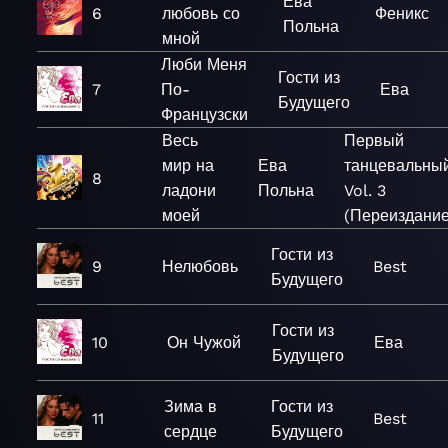
Ева
6
любовь со
Феникс
Польна
мной
Люби Меня
Гости из
7
По-
Ева
Будущего
Французски
Весь
Первый
мир на
Ева
танцевальный
8
ладони
Польна
Vol. 3
моей
(Переиздание
Гости из
9
Нелюбовь
Best
Будущего
Гости из
10
Он Чужой
Ева
Будущего
Зима в
Гости из
11
Best
сердце
Будущего