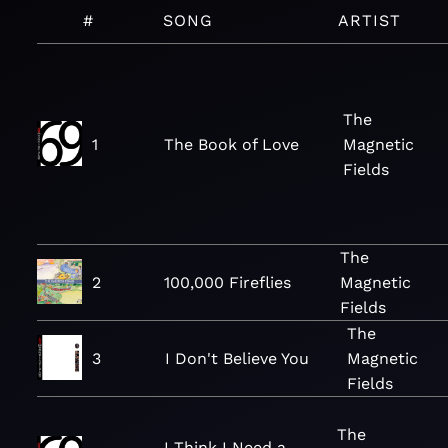
#
SONG
ARTIST
The
1
The Book of Love
Magnetic
Fields
The
2
100,000 Fireflies
Magnetic
Fields
The
3
I Don't Believe You
Magnetic
Fields
The
I Think I Need a