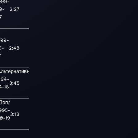
999-
9-
2:27
7
999-
9-
2:48
7
Альтернативная
994-
3:45
4-18
Поп/
995-
3:18
ая
9-19