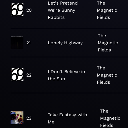
Let's Pretend
The
20
We're Bunny
Magnetic
Rabbits
Fields
The
21
Lonely Highway
Magnetic
Fields
The
I Don't Believe in
22
Magnetic
the Sun
Fields
The
Take Ecstasy with
23
Magnetic
Me
Fields