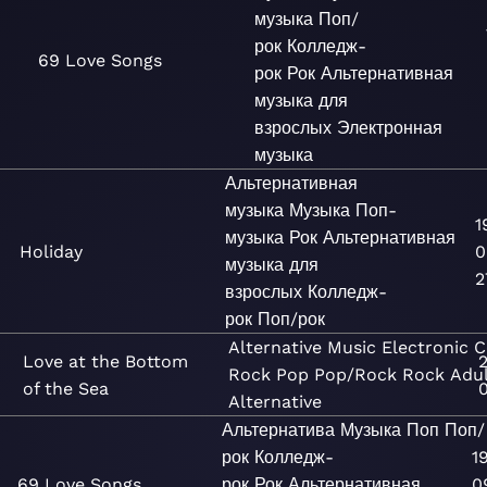
музыка
Поп/
рок
Колледж-
69 Love Songs
рок
Рок
Альтернативная
музыка для
взрослых
Электронная
музыка
Альтернативная
музыка
Музыка
Поп-
1
музыка
Рок
Альтернативная
Holiday
0
музыка для
2
взрослых
Колледж-
рок
Поп/рок
Alternative
Music
Electronic
C
Love at the Bottom
Rock
Pop
Pop/Rock
Rock
Adu
of the Sea
0
Alternative
Альтернатива
Музыка
Поп
Поп/
рок
Колледж-
1
69 Love Songs
рок
Рок
Альтернативная
0