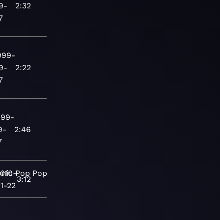
9-
2:32
7
999-
9-
2:22
7
999-
9-
2:46
7
onic
010-
Pop
Pop/Rock
Adult
3:12
1-22