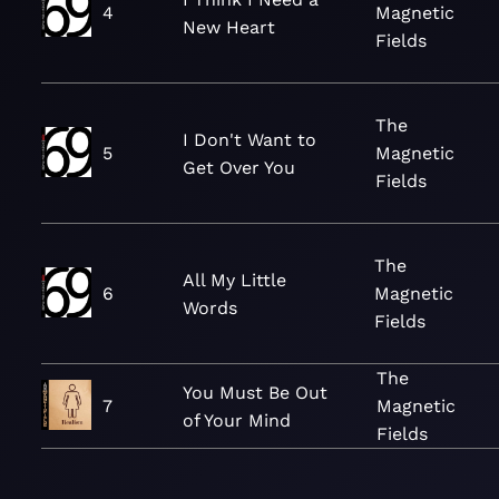
4
Magnetic
New Heart
Fields
The
I Don't Want to
5
Magnetic
Get Over You
Fields
The
All My Little
6
Magnetic
Words
Fields
The
You Must Be Out
7
Magnetic
of Your Mind
Fields