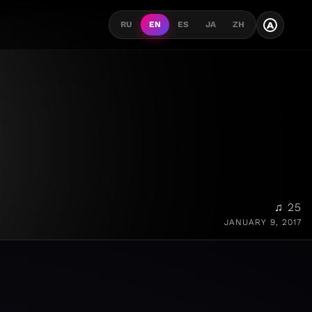
A
RU
EN
ES
JA
ZH
♫ 25
JANUARY 9, 2017