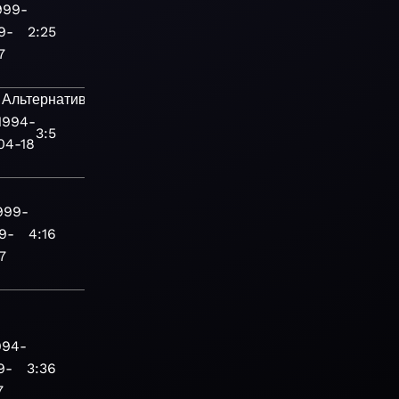
999-
9-
2:25
7
Альтернативная
1994-
3:5
04-18
999-
9-
4:16
7
994-
9-
3:36
7