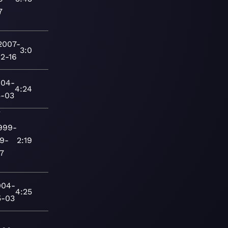
7
2007-
3:0
12-16
004-
4:24
5-03
/
999-
9-
2:19
7
004-
4:25
5-03