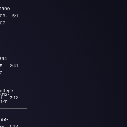
1999-
09-
5:1
07
994-
9-
2:41
7
ollege
2012-
lt
2:12
1-11
999-
9-
3:43