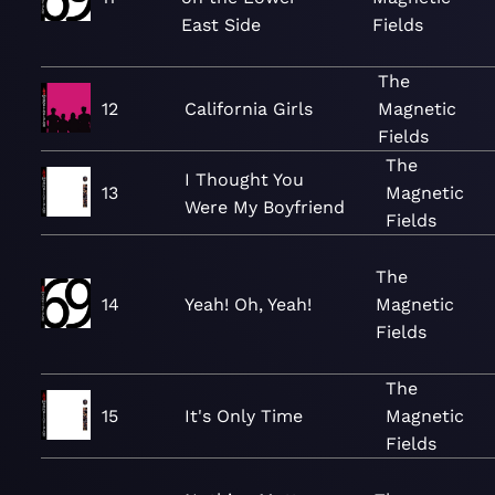
East Side
Fields
The
12
California Girls
Magnetic
Fields
The
I Thought You
13
Magnetic
Were My Boyfriend
Fields
The
14
Yeah! Oh, Yeah!
Magnetic
Fields
The
15
It's Only Time
Magnetic
Fields