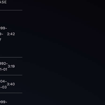
ASE
999-
9-
2:42
7
992-
3:19
1-01
004-
3:40
5-03
999-