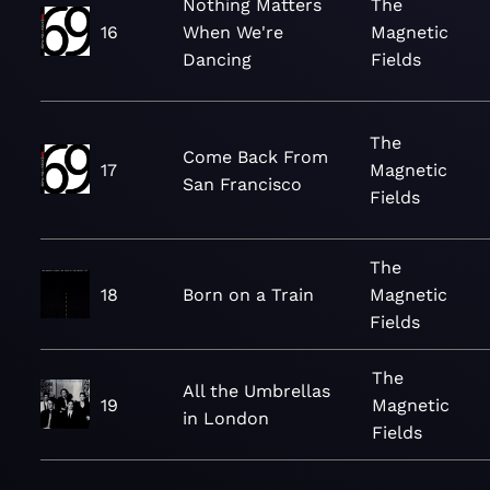
Nothing Matters
The
16
When We're
Magnetic
Dancing
Fields
The
Come Back From
17
Magnetic
San Francisco
Fields
The
18
Born on a Train
Magnetic
Fields
The
All the Umbrellas
19
Magnetic
in London
Fields