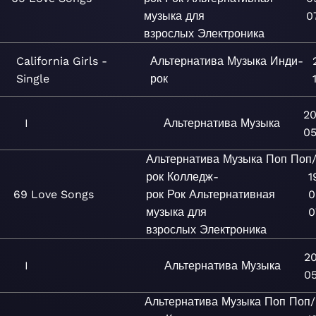
музыка для
0
взрослых
Электроника
California Girls -
Альтернатива
Музыка
Инди-
Single
рок
2
I
Альтернатива
Музыка
0
Альтернатива
Музыка
Поп
Поп
рок
Колледж-
1
69 Love Songs
рок
Рок
Альтернативная
0
музыка для
0
взрослых
Электроника
2
I
Альтернатива
Музыка
0
Альтернатива
Музыка
Поп
Поп/