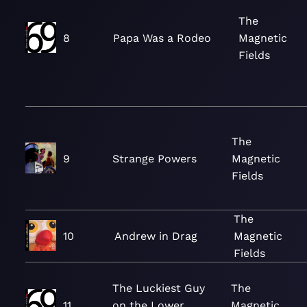
The
8
Papa Was a Rodeo
Magnetic
Fields
The
9
Strange Powers
Magnetic
Fields
The
10
Andrew in Drag
Magnetic
Fields
The Luckiest Guy
The
11
on the Lower
Magnetic