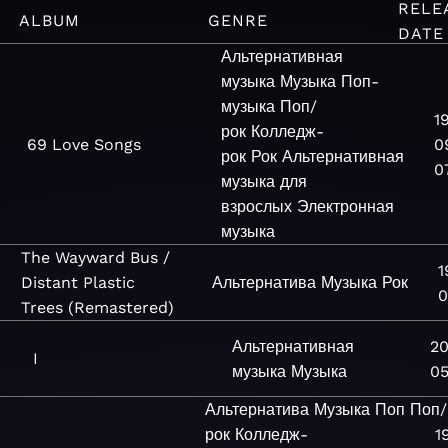
RELE
ALBUM
GENRE
DATE
Альтернативная
музыка
Музыка
Поп-
музыка
Поп/
1
рок
Колледж-
69 Love Songs
0
рок
Рок
Альтернативная
0
музыка для
взрослых
Электронная
музыка
The Wayward Bus /
1
Distant Plastic
Альтернатива
Музыка
Рок
0
Trees (Remastered)
Альтернативная
2
I
музыка
Музыка
0
Альтернатива
Музыка
Поп
Поп/
рок
Колледж-
1