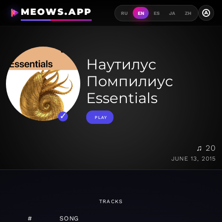
MEOWS.APP
A
RU
EN
ES
JA
ZH
Наутилус
Помпилиус
Essentials
PLAY
♫ 20
JUNE 13, 2015
TRACKS
#
SONG