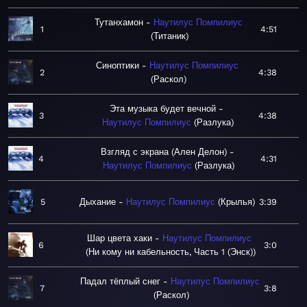
Тутанхамон
Наутилус Помпилиус
1
4:51
Титаник
Синоптики
Наутилус Помпилиус
2
4:38
Раскол
Эта музыка будет вечной
3
4:38
Наутилус Помпилиус
Разлука
Взгляд с экрана (Ален Делон)
4
4:31
Наутилус Помпилиус
Разлука
5
Дыхание
Наутилус Помпилиус
Крылья
3:39
Шар цвета хаки
Наутилус Помпилиус
6
3:0
Ни кому ни кабельность, Часть 1 (Энск)
Падал тёплый снег
Наутилус Помпилиус
7
3:8
Раскол