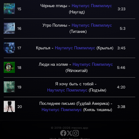
Чёрные птицы
Наутилус Помпилиус
15
3:23
Наугад
Утро Полины
Наутилус Помпилиус
16
5:3
Титаник
17
Крылья
Наутилус Помпилиус
Крылья
3:45
Люди на холме
Наутилус Помпилиус
18
5:46
Яблокитай
Я хочу быть с тобой
19
4:20
Наутилус Помпилиус
Подъём
Последнее письмо (Гудбай Америка)
20
3:38
Наутилус Помпилиус
Князь тишины
© 2019–2026 meows.app