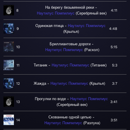
На берегу безымянной реки
8
4:11
Наутилус Помпилиус
Серебряный век
Одинокая птица
Наутилус Помпилиус
9
4:48
Крылья
Бриллиантовые дороги
10
5:15
Наутилус Помпилиус
Раскол
11
Титаник
Наутилус Помпилиус
Титаник
5:3
12
Жажда
Наутилус Помпилиус
Крылья
3:7
Прогулки по воде
Наутилус Помпилиус
13
3:41
Серебряный век
Скованные одной цепью
14
3:51
Наутилус Помпилиус
Разлука