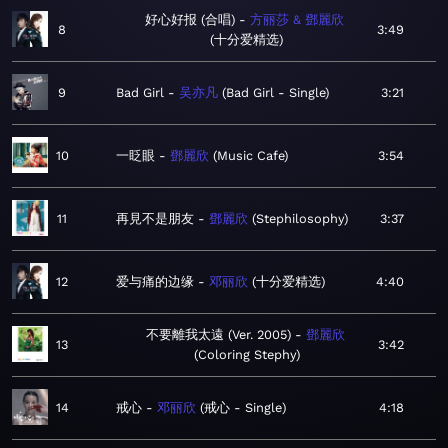
好心好报 (合唱)
方丽莎 & 鄧麗欣
8
3:49
十分爱精选
9
Bad Girl
吴亦凡
Bad Girl - Single
3:21
10
一眨眼
鄧麗欣
Music Cafe
3:54
11
再見不是朋友
鄧麗欣
Stephilosophy
3:37
12
爱与痛的边缘
邓丽欣
十分爱精选
4:40
不要離我太遠 (Ver. 2005)
鄧麗欣
13
3:42
Coloring Stephy
14
戒心
邓丽欣
戒心 - Single
4:18