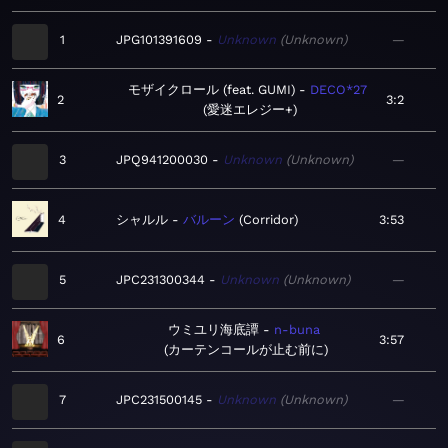
1
JPG101391609
Unknown
Unknown
—
モザイクロール (feat. GUMI)
DECO*27
2
3:2
愛迷エレジー+
3
JPQ941200030
Unknown
Unknown
—
4
シャルル
バルーン
Corridor
3:53
5
JPC231300344
Unknown
Unknown
—
ウミユリ海底譚
n-buna
6
3:57
カーテンコールが止む前に
7
JPC231500145
Unknown
Unknown
—