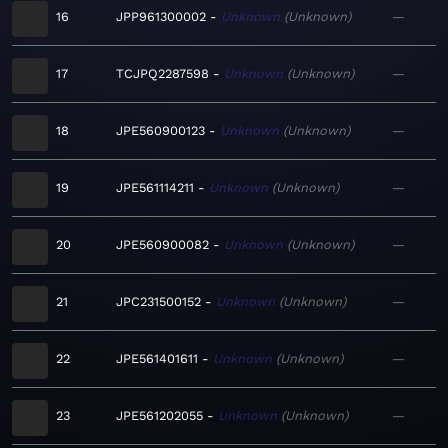
16
JPP961300002
Unknown
Unknown
—
17
TCJPQ2287598
Unknown
Unknown
—
18
JPE560900123
Unknown
Unknown
—
19
JPE561114211
Unknown
Unknown
—
20
JPE560900082
Unknown
Unknown
—
21
JPC231500152
Unknown
Unknown
—
22
JPE561401611
Unknown
Unknown
—
23
JPE561202055
Unknown
Unknown
—