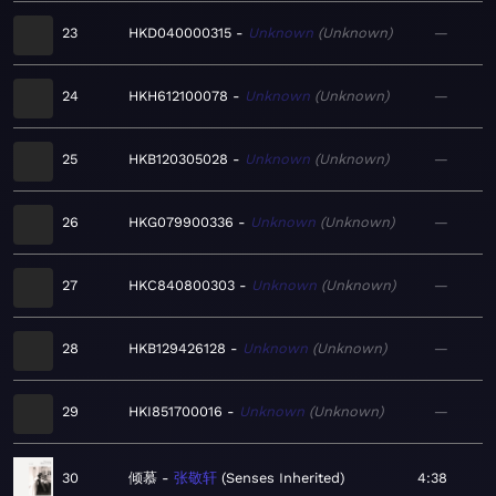
23
HKD040000315
Unknown
Unknown
—
24
HKH612100078
Unknown
Unknown
—
25
HKB120305028
Unknown
Unknown
—
26
HKG079900336
Unknown
Unknown
—
27
HKC840800303
Unknown
Unknown
—
28
HKB129426128
Unknown
Unknown
—
29
HKI851700016
Unknown
Unknown
—
30
倾慕
张敬轩
Senses Inherited
4:38