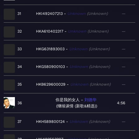
31
HKI492407213
Unknown
Unknown
—
32
HKA610402317
Unknown
Unknown
—
33
HKG631893003
Unknown
Unknown
—
34
HKG580900103
Unknown
Unknown
—
35
HKB629600029
Unknown
Unknown
—
你是我的女人
刘德华
36
4:56
继续谈情 (新歌&精选)
37
HKH589800124
Unknown
Unknown
—