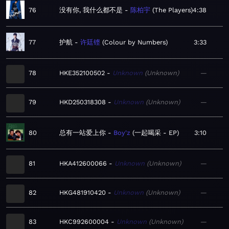
76
没有你, 我什么都不是
陈柏宇
The Players
4:38
77
护航
许廷铿
Colour by Numbers
3:33
78
HKE352100502
Unknown
Unknown
—
79
HKD250318308
Unknown
Unknown
—
80
总有一站爱上你
Boy'z
一起喝采 - EP
3:10
81
HKA412600066
Unknown
Unknown
—
82
HKG481910420
Unknown
Unknown
—
83
HKC992600004
Unknown
Unknown
—