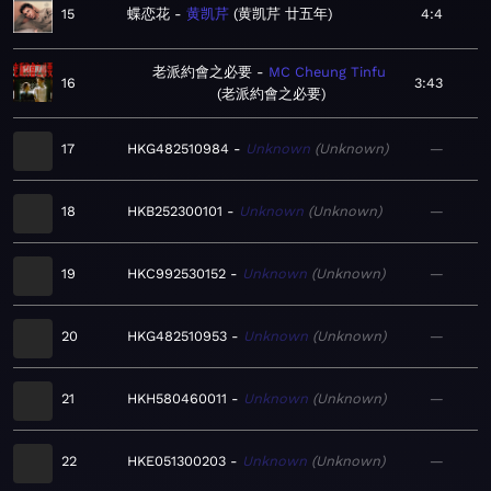
15
蝶恋花
黄凯芹
黄凯芹 廿五年
4:4
老派約會之必要
MC Cheung Tinfu
16
3:43
老派約會之必要
17
HKG482510984
Unknown
Unknown
—
18
HKB252300101
Unknown
Unknown
—
19
HKC992530152
Unknown
Unknown
—
20
HKG482510953
Unknown
Unknown
—
21
HKH580460011
Unknown
Unknown
—
22
HKE051300203
Unknown
Unknown
—