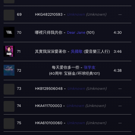
69
HKG482210593
Unknown
Unknown
—
70
哪裡只得我共你
Dear Jane
101
4:30
71
其實我深深愛著你
吳國敬
愛音樂三人行
3:46
每天爱你多一些
张学友
72
4:38
40周年 宝丽金/环球经典101
73
HKB129506048
Unknown
Unknown
—
74
HKA411700003
Unknown
Unknown
—
75
HKA610100060
Unknown
Unknown
—