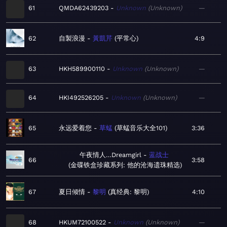
61
QMDA62439203
Unknown
Unknown
—
62
自製浪漫
黃凱芹
平常心
4:9
63
HKH589900110
Unknown
Unknown
—
64
HKI492526205
Unknown
Unknown
—
65
永远爱着您
草蜢
草蜢音乐大全101
3:36
午夜情人…Dreamgirl
蓝战士
66
3:58
金碟铁盒珍藏系列: 他的沧海遗珠精选
67
夏日倾情
黎明
真经典: 黎明
4:10
68
HKUM72100522
Unknown
Unknown
—