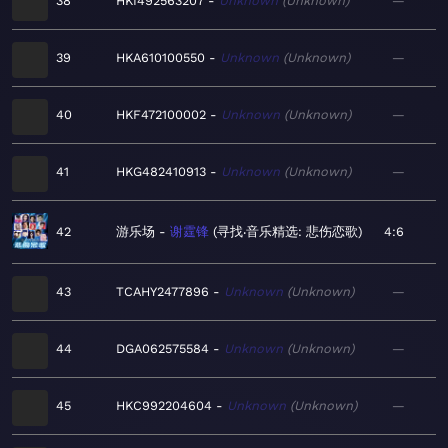
38
HKI492563207
Unknown
Unknown
—
39
HKA610100550
Unknown
Unknown
—
40
HKF472100002
Unknown
Unknown
—
41
HKG482410913
Unknown
Unknown
—
42
游乐场
谢霆锋
寻找‧音乐精选: 悲伤恋歌
4:6
43
TCAHY2477896
Unknown
Unknown
—
44
DGA062575584
Unknown
Unknown
—
45
HKC992204604
Unknown
Unknown
—