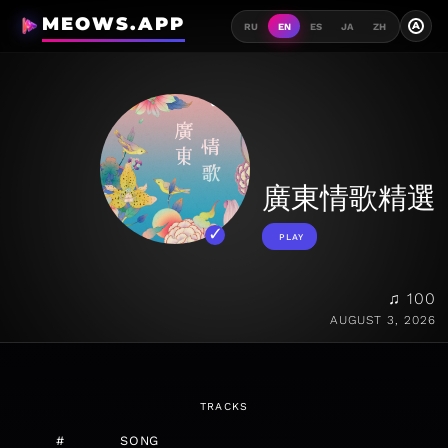
MEOWS.APP
A
RU
EN
ES
JA
ZH
廣東情歌精選
PLAY
♫ 100
AUGUST 3, 2026
TRACKS
#
SONG