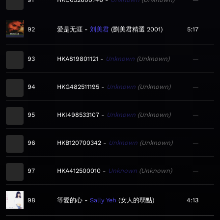
92
爱是无涯
刘美君
劉美君精選 2001
5:17
93
HKA819801121
Unknown
Unknown
—
94
HKG482511195
Unknown
Unknown
—
95
HKI498533107
Unknown
Unknown
—
96
HKB120700342
Unknown
Unknown
—
97
HKA412500010
Unknown
Unknown
—
98
等愛的心
Sally Yeh
女人的弱點
4:13