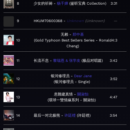
8
少女的祈祷
杨千嬅
鉴听宝典 Collection
3:31
9
HKUM70600368
Unknown
Unknown
—
无赖
郑中基
10
Gold Typhoon Best Sellers Series - Ronald
4:3
Cheng
11
长流不息
黎瑞恩 & 张学友
极品对唱篇
3:42
银河修理员
Dear Jane
12
3:52
银河修理员 - Single
患難建真情
關淑怡
13
4:47
環球一雙情緣系列 - 關淑怡
14
最后一对北极熊
许廷铿
许廷铿
3:54