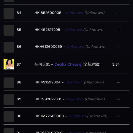
84
HKI852600005
Unknown
Unknown
—
85
HKI492617205
Unknown
Unknown
—
86
HKH612600059
Unknown
Unknown
—
87
任何天氣
Cecilia Cheung
全新經驗
3:34
88
HKI491592004
Unknown
Unknown
—
89
HKC992622301
Unknown
Unknown
—
90
HKUM72600069
Unknown
Unknown
—
91
HKC652600746
Unknown
Unknown
—