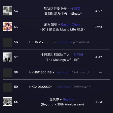
教我这麽爱下去
许志安
54
4:27
教我这麽爱下去 - Single
歲月如歌
Eason Chan
55
3:29
2013 陳奕迅 Music Life 精選
56
HKUM71700865
Unknown
Unknown
—
神把眼泪都留给了人
叶巧琳
57
4:47
The Makings Of - EP
58
HKH611800168
Unknown
Unknown
—
59
HKG401200304
Unknown
Unknown
—
喜欢妳
Beyond
60
4:33
Beyond - 25th Anniversary