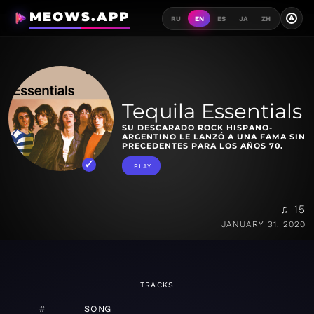
MEOWS.APP
A
RU
EN
ES
JA
ZH
Tequila Essentials
SU DESCARADO ROCK HISPANO-
ARGENTINO LE LANZÓ A UNA FAMA SIN
PRECEDENTES PARA LOS AÑOS 70.
PLAY
♫ 15
JANUARY 31, 2020
TRACKS
#
SONG