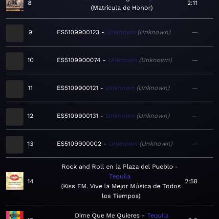
8
2:11
Matricula de Honor
9
ES5109900123
Unknown
Unknown
—
10
ES5109900074
Unknown
Unknown
—
11
ES5109900121
Unknown
Unknown
—
12
ES5109900131
Unknown
Unknown
—
13
ES5109900002
Unknown
Unknown
—
Rock and Roll en la Plaza del Pueblo
Tequila
14
2:58
Kiss FM. Vive la Mejor Música de Todos
los Tiempos
Dime Que Me Quieres
Tequila