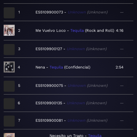
1
ES5109900073
Unknown
Unknown
—
2
Me Vuelvo Loco
Tequila
Rock and Roll
4:16
3
ES5109900127
Unknown
Unknown
—
4
Nena
Tequila
Confidencial
2:54
5
ES5109900075
Unknown
Unknown
—
6
ES5109900135
Unknown
Unknown
—
7
ES5109900081
Unknown
Unknown
—
Necesito un Trago
Tequila