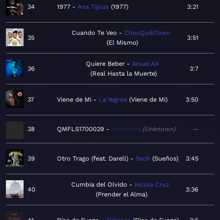
34
1977
Ana Tijoux
1977
3:21
Cuando Te Veo
ChocQuibTown
35
3:51
El Mismo
Quiere Beber
Anuel AA
36
3:7
Real Hasta la Muerte
37
Viene de Mi
La Yegros
Viene de Mi
3:50
38
QMFLS1700029
Unknown
Unknown
—
39
Otro Trago (feat. Darell)
Sech
Sueños
3:45
Cumbia del Olvido
Nicola Cruz
40
3:36
Prender el Alma