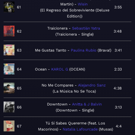
Martin)
Wisin
61
3:55
El Regreso del Sobreviviente (Deluxe
Edition)
Traicionera
Sebastián Yatra
62
3:48
Traicionera - Single
63
Me Gustas Tanto
Paulina Rubio
Brava!
3:41
64
Ocean
KAROL G
OCEAN
2:33
No Me Compares
Alejandro Sanz
65
4:38
La Música No Se Toca
Downtown
Anitta & J Balvin
66
3:13
Downtown - Single
Tú Sí Sabes Quererme (feat. Los
67
4:4
Macorinos)
Natalia Lafourcade
Musas