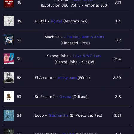
48
3:11
Evolución 360, Vol. 5 - Amor al 360
49
Huitzil
Porter
Moctezuma
4:4
Machika
J Balvin, Jeon & Anitta
50
3:2
Finessed Flow
Sapequinha
Lexa & MC Lan
51
2:14
Sapequinha - Single
52
El Amante
Nicky Jam
Fénix
3:39
53
Se Preparó
Ozuna
Odisea
3:8
54
Loco
Siddhartha
El Vuelo del Pez
3:31