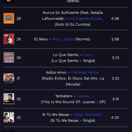
Mena
Nunca Es Suficiente (feat. Natalia
28
Lafourcade)
Los Ángeles Azules
4:26
Esto Sí Es Cumbia
29
El Beso
Mon Laferte
Norma
2:58
Lo Que Siento
Cuco
30
5:12
Lo Que Siento - Single
Adiós Amor
Christian Nodal
31
Radio Éxitos. El Disco Del Año. La
3:22
Década
Yerbatero
Juanes
32
3:31
This Is the Sound Of: Juanes - EP
Si Tú Me Besas
Victor Manuelle
33
4:20
Si Tú Me Besas - Single