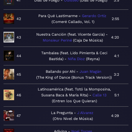
41
Días de Fuego
Odisseo
Días de Fuego
3:5
Para Qué Lastimarme
Gerardo Ortíz
42
2:55
Comeré Callado, Vol. 1
Nuestra Canción (feat. Vicente Garcia)
43
4:20
Monsieur Periné
Caja De Música
Tambalea (feat. Lido Pimienta & Ceci
44
4:1
Bastida)
Niña Dioz
Reyna
Bailando por Ahí
Juan Magán
45
3:2
The King of Dance (Bonus Track Version)
Latinoamérica (feat. Totó la Momposina,
46
Susana Baca & María Rita)
Calle 13
5:1
Entren los Que Quieran
La Pregunta
J Alvarez
47
4:29
Otro Nivel de Música
Adivina
Noel Torres