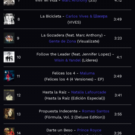
7
Vivir Mi Vida
Marc Anthony
3.0
4:12
La Bicicleta
Carlos Vives & Шакира
8
3:49
VIVES
La Gozadera (feat. Marc Anthony)
9
3:23
Gente de Zona
Visualízate
Follow the Leader (feat. Jennifer Lopez)
10
4:1
Wisin & Yandel
Líderes
Felices los 4
Maluma
11
3:49
Felices los 4 (4 Versiones) - EP
Hasta la Raíz
Natalia Lafourcade
12
3:41
Hasta la Raíz (Edición Especial)
Propuesta Indecente
Romeo Santos
13
3:55
Fórmula, Vol. 2 (Deluxe Edition)
Darte un Beso
Prince Royce
14
3:26