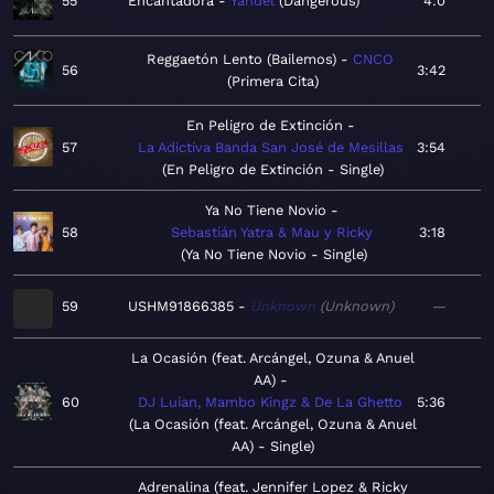
55
Encantadora
Yandel
Dangerous
4:0
Reggaetón Lento (Bailemos)
CNCO
56
3:42
Primera Cita
En Peligro de Extinción
57
La Adictiva Banda San José de Mesillas
3:54
En Peligro de Extinción - Single
Ya No Tiene Novio
58
Sebastián Yatra & Mau y Ricky
3:18
Ya No Tiene Novio - Single
59
USHM91866385
Unknown
Unknown
—
La Ocasión (feat. Arcángel, Ozuna & Anuel
AA)
60
DJ Luian, Mambo Kingz & De La Ghetto
5:36
La Ocasión (feat. Arcángel, Ozuna & Anuel
AA) - Single
Adrenalina (feat. Jennifer Lopez & Ricky