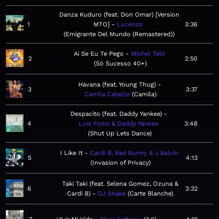
Danza Kuduro (feat. Don Omar) [Version
1
MTO]
Lucenzo
3:36
Emigrante Del Mundo (Remastered)
Ai Se Eu Te Pego
Michel Teló
2
2:50
Só Sucesso 40+
Havana (feat. Young Thug)
3
3:37
Camila Cabello
Camila
Despacito (feat. Daddy Yankee)
4
Luis Fonsi & Daddy Yankee
3:48
Shut Up Lets Dance
I Like It
Cardi B, Bad Bunny & J Balvin
5
4:13
Invasion of Privacy
Taki Taki (feat. Selena Gomez, Ozuna &
6
3:32
Cardi B)
DJ Snake
Carte Blanche