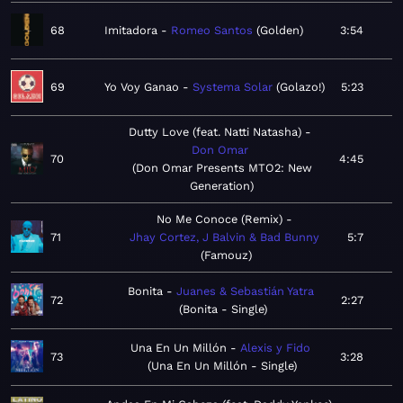
68
Imitadora
Romeo Santos
Golden
3:54
69
Yo Voy Ganao
Systema Solar
Golazo!
5:23
Dutty Love (feat. Natti Natasha)
Don Omar
70
4:45
Don Omar Presents MTO2: New
Generation
No Me Conoce (Remix)
71
Jhay Cortez, J Balvin & Bad Bunny
5:7
Famouz
Bonita
Juanes & Sebastián Yatra
72
2:27
Bonita - Single
Una En Un Millón
Alexis y Fido
73
3:28
Una En Un Millón - Single