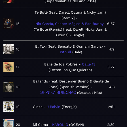
Superbailables del Año 2014
Te Boté (feat. Darell, Ozuna & Nicky Jam)
[Remix]
15
Nio García, Casper Mágico & Bad Bunny
6:57
Te Boté (Remix) [feat. Darell, Nicky Jam &
Ozuna] - Single
El Taxi (feat. Sensato & Osmani Garcia)
16
4:9
Pitbull
Dale
Baile de los Pobres
Calle 13
17
3:27
Entren los Que Quieran
Bailando (feat. Descemer Bueno & Gente de
18
Zona) [Spanish Version]
4:3
ЭНРИКИ ИГЛЕСИАС
Greatest Hits
19
Ginza
J Balvin
Energía
2:51
20
Mi Cama
KAROL G
OCEAN
2:30