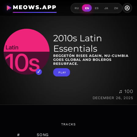
MEOWS.APP
A
RU
EN
ES
JA
ZH
2010s Latin
Essentials
REGGETÓN RISES AGAIN, NU-CUMBIA
GOES GLOBAL AND BOLEROS
RESURFACE.
PLAY
♫ 100
DECEMBER 26, 2025
TRACKS
#
SONG