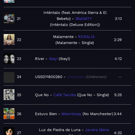
Inténtalo (feat. América Sierra & El
21
Bebeto)
3BallMTY
3:13
Inténtalo (Deluxe Edition)
Malamente
ROSALÍA
22
2:29
Malamente - Single
23
River
Ibeyi
Ibeyi
4:12
24
USSD11800260
Unknown
Unknown
—
25
Que No
Café Tacvba
Que No - Single
5:25
26
Estuvo Bien
Mexrrissey
No Manchester
3:44
Luz de Piedra de Luna
Javiera Mena
27
4:32