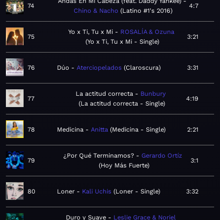
Andas En Mi Cabeza (feat. Daddy Yankee)
74
4:7
Chino & Nacho
Latino #1's 2016
Yo x Ti, Tu x Mi
ROSALÍA & Ozuna
75
3:21
Yo x Ti, Tu x Mi - Single
76
Dúo
Aterciopelados
Claroscura
3:31
La actitud correcta
Bunbury
77
4:19
La actitud correcta - Single
78
Medicina
Anitta
Medicina - Single
2:21
¿Por Qué Terminamos?
Gerardo Ortíz
79
3:1
Hoy Más Fuerte
80
Loner
Kali Uchis
Loner - Single
3:32
Duro y Suave
Leslie Grace & Noriel