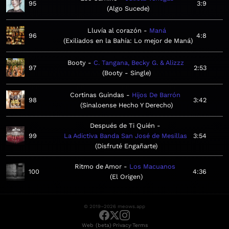
95
3:9
Algo Sucede
Lluvía al corazón
Maná
96
4:8
Exiliados en la Bahía: Lo mejor de Maná
Booty
C. Tangana, Becky G. & Alizzz
97
2:53
Booty - Single
Cortinas Guindas
Hijos De Barrón
98
3:42
Sinaloense Hecho Y Derecho
Después de Ti Quién
99
La Adictiva Banda San José de Mesillas
3:54
Disfruté Engañarte
Ritmo de Amor
Los Macuanos
100
4:36
El Origen
© 2019–2026 meows.app
·
·
Web (beta)
Privacy
Terms