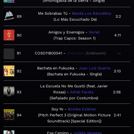
Antofogasta de la Sierra - Single
Me Sobrabas Tú
Banda Los Recoditos
89
3:2
Lo Más Escuchado De
Amigos y Enemigos
Noriel
90
4:11
Trap Capos: Season 1
91
COSO11800041
Unknown
Unknown
—
Bachata en Fukuoka
Juan Luis Guerra
92
3:10
Bachata en Fukuoka - Single
La Escuela No Me Gustó (feat. Javier
93
Rosas)
Adriel Favela
2:56
Señalado por Costumbre
Soy Yo
Bomba Estéreo
94
Pitch Perfect 3 (Original Motion Picture
2:41
Soundtrack) [Special Edition]
Ese Camino
Julieta Venegas