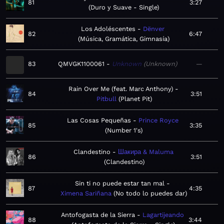
81
3:27
Duro y Suave - Single
Los Adoléscentes
Dënver
82
6:47
Música, Gramática, Gimnasía
83
QMVGK1100061
Unknown
Unknown
—
Rain Over Me (feat. Marc Anthony)
84
3:51
Pitbull
Planet Pit
Las Cosas Pequeñas
Prince Royce
85
3:35
Number 1's
Clandestino
Шакира & Maluma
86
3:51
Clandestino
Sin ti no puede estar tan mal
87
4:35
Ximena Sariñana
No todo lo puedes dar
Antofogasta de la Sierra
Lagartijeando
88
3:44