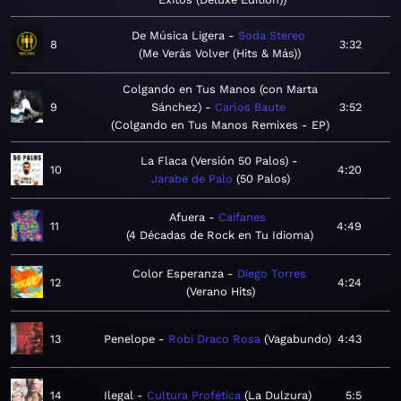
De Música Ligera
Soda Stereo
8
3:32
Me Verás Volver (Hits & Más)
Colgando en Tus Manos (con Marta
9
Sánchez)
Carlos Baute
3:52
Colgando en Tus Manos Remixes - EP
La Flaca (Versión 50 Palos)
10
4:20
Jarabe de Palo
50 Palos
Afuera
Caifanes
11
4:49
4 Décadas de Rock en Tu Idioma
Color Esperanza
Diego Torres
12
4:24
Verano Hits
13
Penelope
Robi Draco Rosa
Vagabundo
4:43
14
Ilegal
Cultura Profética
La Dulzura
5:5