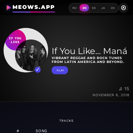
MEOWS.APP
A
RU
EN
ES
JA
ZH
If You Like... Maná
VIBRANT REGGAE AND ROCK TUNES
FROM LATIN AMERICA AND BEYOND.
PLAY
♫ 15
NOVEMBER 6, 2018
TRACKS
#
SONG