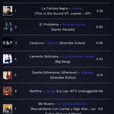
La Camisa Negra
Juanes
1
3:35
This Is the Sound Of: Juanes - EP
El Problema
Ricardo Arjona
2
5:30
Santo Pecado
3
Caraluna
Bacilos
Grandes Exitos
4:26
Lamento Boliviano
Los Enanitos Verdes
4
3:42
Big Bang
Suerte (Whenever, Wherever)
Шакира
5
3:14
Grandes Éxitos
6
Mentira
La Ley
La Ley: MTV Unplugged
4:48
Me Muero
La Quinta Estación
7
Recuérdame Con Cartas y Algo Más... los
3:9
Éxitos (Deluxe Edition)