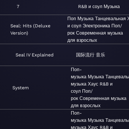
7
R&B и соул
Музыка
Поп
Музыка
Танцевальная
Seal: Hits (Deluxe
и соул
Электроника
Поп/
Version)
рок
Современная музыка
для взрослых
Seal IV Explained
国际流行
音乐
Поп-
музыка
Музыка
Танцеваль
музыка
Хаус
R&B и
System
соул
Поп/
рок
Современная музыка
для взрослых
Поп-
музыка
Музыка
Танцеваль
музыка
Хаус
R&B и