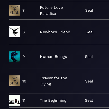
Future Love
7
Seal
Paradise
8
Newborn Friend
Seal
9
Human Beings
Seal
Prayer for the
10
Seal
Dying
11
The Beginning
Seal