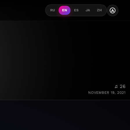
A
RU
EN
ES
JA
ZH
♫ 26
NOVEMBER 19, 2021