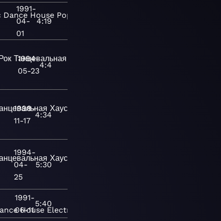
1991-
c
Dance
House
Pop
Pop/Rock
Adult
04-
4:19
01
Рок
Танцевальная
1994-
Поп
Современная
4:4
05-23
анцевальная
1998-
Хаус
Поп
Современная
4:34
11-17
1994-
анцевальная
Хаус
Поп
Поп/
04-
5:30
25
1991-
5:40
ance
06-11
House
Electronic
Pop/Rock