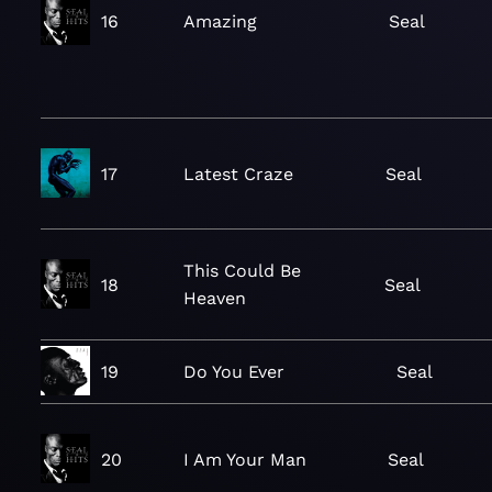
16
Amazing
Seal
17
Latest Craze
Seal
This Could Be
18
Seal
Heaven
19
Do You Ever
Seal
20
I Am Your Man
Seal