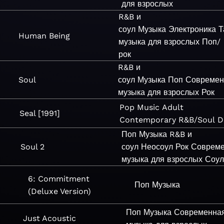
для взрослых
R&B и
соул
Музыка
Электроника
Т
Human Being
музыка для взрослых
Поп/
рок
R&B и
Soul
соул
Музыка
Поп
Современ
музыка для взрослых
Рок
Pop
Music
Adult
Seal [1991]
Contemporary
R&B/Soul
D
Поп
Музыка
R&B и
Soul 2
соул
Неосоул
Рок
Соврем
музыка для взрослых
Соул
6: Commitment
Поп
Музыка
(Deluxe Version)
Поп
Музыка
Современна
Just Acoustic