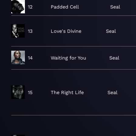
12
Padded Cell
Seal
13
Love's Divine
Seal
14
Waiting for You
Seal
15
The Right Life
Seal