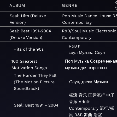
ALBUM
GENRE
Seal: Hits (Deluxe
Pop
Music
Dance
House
R
Version)
Contemporary
Seal: Best 1991-2004
R&B/Soul
Music
Electronic
(Deluxe Version)
Contemporary
R&B и
Hits of the 90s
соул
Музыка
Соул
100 Greatest
Поп
Музыка
Современна
Motivation Songs
музыка для взрослых
The Harder They Fall
(The Motion Picture
Саундтреки
Музыка
Soundtrack)
摇滚
音乐
国际流行
电子
音乐
Adult
Seal: Best 1991 - 2004
Contemporary
流行/摇
滚
R&B
舞曲
浩室