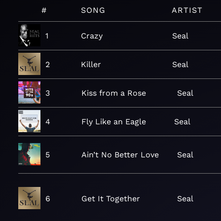
#
SONG
ARTIST
1
Crazy
Seal
2
Killer
Seal
3
Kiss from a Rose
Seal
4
Fly Like an Eagle
Seal
5
Ain’t No Better Love
Seal
6
Get It Together
Seal