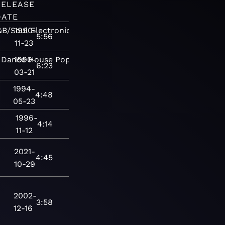
RELEASE
DATE
&B/Soul
1990-
Electronic
Pop/Rock
Adult
5:56
11-23
Dance
1990-
House
Pop
Pop/Rock
Adult
6:23
03-21
1994-
4:48
05-23
я
1996-
4:14
11-12
2021-
4:45
10-29
2002-
3:58
12-16