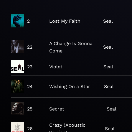
21
Lost My Faith
Seal
A Change Is Gonna
22
Seal
Come
23
Violet
Seal
24
Wishing On a Star
Seal
25
Secret
Seal
Crazy (Acoustic
26
Seal