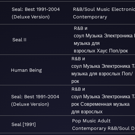
Seal: Best 1991-2004
R&B/Soul
Music
Electroni
(Deluxe Version)
Contemporary
R&B и
соул
Музыка
Электроника
Seal II
музыка для
взрослых
Хаус
Поп/рок
R&B и
соул
Музыка
Электроника
Т
Human Being
музыка для взрослых
Поп/
рок
R&B и
Seal: Best 1991-2004
соул
Музыка
Электроника
Т
(Deluxe Version)
рок
Современная музыка
для взрослых
Pop
Music
Adult
Seal [1991]
Contemporary
R&B/Soul
D