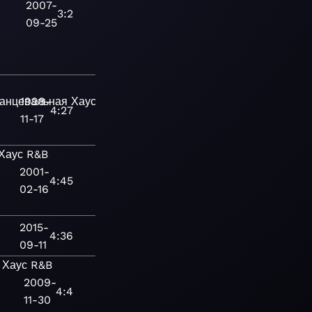
2007-
3:2
09-25
анцевальная
1998-
Хаус
Поп
Современная
4:27
11-17
Хаус
R&B
2001-
4:45
02-16
2015-
4:36
09-11
Хаус
R&B
2009-
4:4
11-30