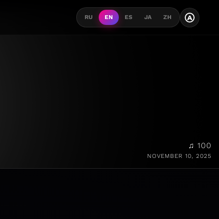
A
RU
EN
ES
JA
ZH
♫ 100
NOVEMBER 10, 2025