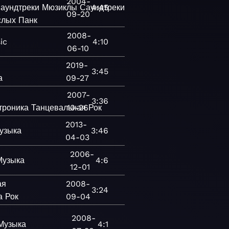
2004-
аундтреки
Мюзиклы
Саундтреки
4:45
Рок
Альтернативная
09-20
слых
Панк
2008-
ic
4:10
06-10
2019-
3:45
а
09-27
2007-
3:36
троника
Танцевальная
10-26
Рок
2013-
узыка
3:46
04-03
2006-
Музыка
4:6
12-01
ая
2008-
3:24
а
Рок
09-04
2008-
Музыка
4:1