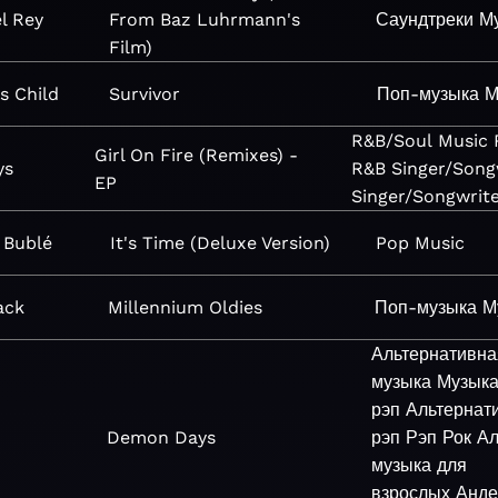
l Rey
From Baz Luhrmann's
Саундтреки
М
Film)
s Child
Survivor
Поп-музыка
М
R&B/Soul
Music
Girl On Fire (Remixes) -
ys
R&B
Singer/Song
EP
Singer/Songwrit
 Bublé
It's Time (Deluxe Version)
Pop
Music
ack
Millennium Oldies
Поп-музыка
М
Альтернативна
музыка
Музык
рэп
Альтернат
Demon Days
рэп
Рэп
Рок
Ал
музыка для
взрослых
Анде