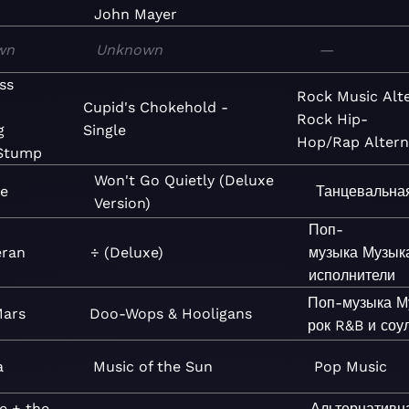
John Mayer
wn
Unknown
—
ss
Rock
Music
Alt
Cupid's Chokehold -
Rock
Hip-
g
Single
Hop/Rap
Altern
 Stump
Won't Go Quietly (Deluxe
e
Танцевальна
Version)
Поп-
eran
÷ (Deluxe)
музыка
Музык
исполнители
Поп-музыка
М
Mars
Doo-Wops & Hooligans
рок
R&B и соу
a
Music of the Sun
Pop
Music
e + the
Альтернативн