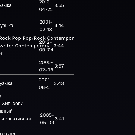
2013-
узыка
3:55
04-22
2001-
узыка
4:14
02-13
Rock
Pop
Pop/Rock
Contemporary
2012-
writer
Contemporary
3:44
09-04
er
2005-
3:57
02-08
2001-
узыка
3:43
08-21
я
а
Хип-хоп/
ивный
2005-
ьтернативная
3:41
05-09
граунд-