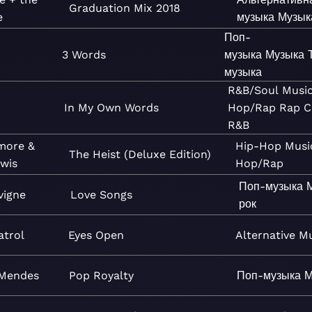
Graduation Mix 2018
e
музыка
Музык
Поп-
3 Words
музыка
Музыка
музыка
R&B/Soul
Musi
In My Own Words
Hop/Rap
Rap
C
R&B
more &
Hip-Hop
Musi
The Heist (Deluxe Edition)
wis
Hop/Rap
Поп-музыка
avigne
Love Songs
рок
trol
Eyes Open
Alternative
Mu
Mendes
Pop Royalty
Поп-музыка
М