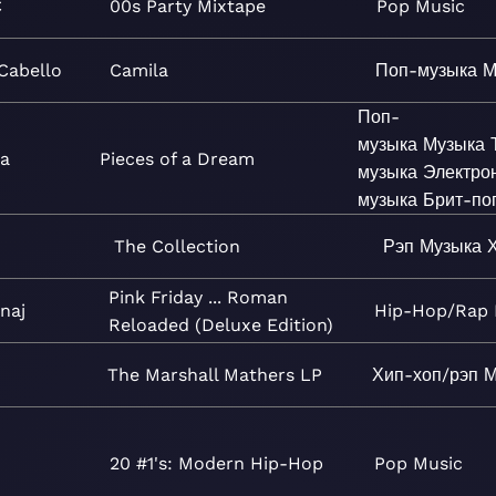
C
00s Party Mixtape
Pop
Music
Cabello
Camila
Поп-музыка
М
Поп-
музыка
Музыка
ia
Pieces of a Dream
музыка
Электро
музыка
Брит-по
The Collection
Рэп
Музыка
Pink Friday ... Roman
naj
Hip-Hop/Rap
Reloaded (Deluxe Edition)
m
The Marshall Mathers LP
Хип-хоп/рэп
М
20 #1's: Modern Hip-Hop
Pop
Music