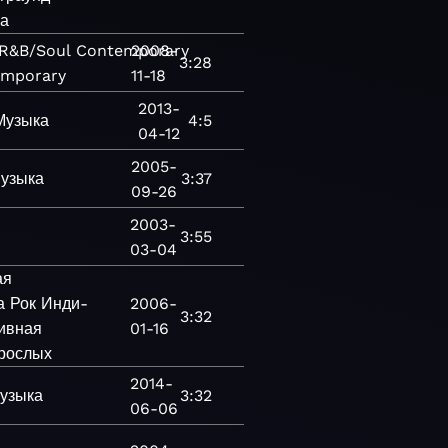
а
R&B/Soul
Contemporary
2008-
3:28
emporary
11-18
2013-
Музыка
4:5
04-12
2005-
узыка
3:37
09-26
2003-
3:55
03-04
ая
а
Рок
Инди-
2006-
3:32
ивная
01-16
зрослых
2014-
узыка
3:32
06-06