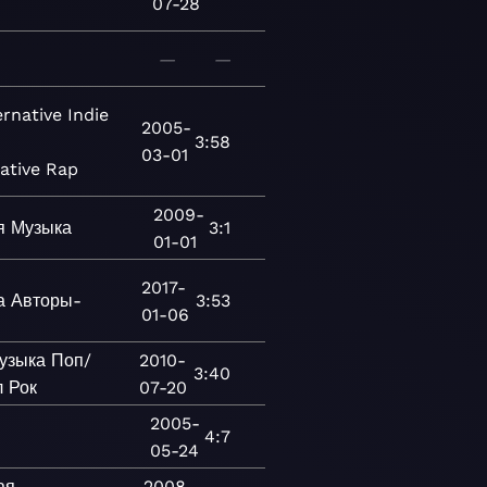
07-28
—
—
ernative
Indie
2005-
3:58
03-01
ative Rap
2009-
я
Музыка
3:1
01-01
2017-
а
Авторы-
3:53
01-06
узыка
Поп/
2010-
3:40
л
Рок
07-20
2005-
4:7
05-24
ая
2008-