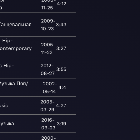
4:12
а
11-25
2009-
Танцевальная
3:43
10-23
c
Hip-
2005-
ontemporary
3:27
11-22
c
Hip-
2012-
3:55
08-27
Музыка
Поп/
2002-
4:4
05-14
2005-
sic
4:27
03-29
2016-
узыка
3:19
09-23
2000-