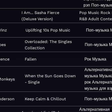
рэп
Поп-музык
I Am... Sasha Fierce
Pop
Music
Rock
(Deluxe Version)
R&B
Adult Cont
Vinz
Uplifting 10s Pop Music
Поп-музыка
Overloaded: The Singles
bes
Поп-музыка
М
Collection
cence
Fallen
Рок
Музыка
Альтернативн
When the Sun Goes Down
музыка
Музык
Monkeys
- Single
рок
Альтернат
музыка для в
nderson
Keep Calm & Chillout
Поп-музыка
М
Альтернативная