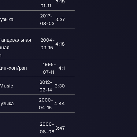
3:19
01-11
2017-
узыка
3:37
08-03
Танцевальная
2004-
4:18
нная
03-15
п
1995-
Хип-хоп/рэп
4:1
07-11
2012-
Music
3:30
02-14
2000-
узыка
4:44
04-15
2000-
3:47
08-08