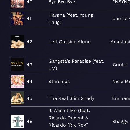
40
Bye Bye Bye
*NSYN
Havana (feat. Young
41
Camila 
Thug)
42
Left Outside Alone
Anastac
Gangsta's Paradise (feat.
43
Coolio
L.V.)
44
Starships
Nicki Mi
45
The Real Slim Shady
Emine
It Wasn't Me (feat.
Ricardo Ducent &
46
Shaggy
Ricardo "Rik Rok"