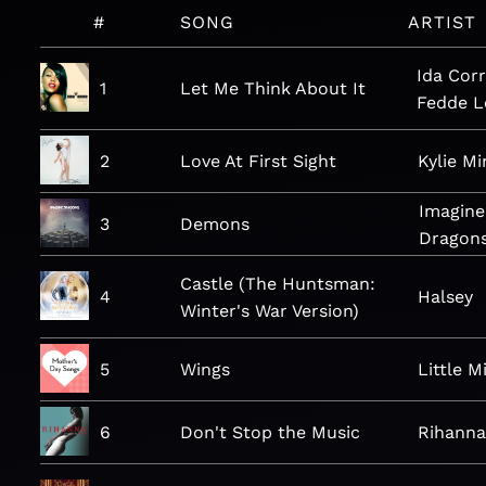
#
SONG
ARTIST
Ida Corr
1
Let Me Think About It
Fedde L
2
Love At First Sight
Kylie M
Imagine
3
Demons
Dragon
Castle (The Huntsman:
4
Halsey
Winter's War Version)
5
Wings
Little M
6
Don't Stop the Music
Rihann