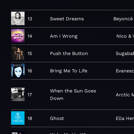
13
Sweet Dreams
Beyoncé
14
Am I Wrong
Nico & 
15
Push the Button
Sugaba
16
Bring Me To Life
Evanes
When the Sun Goes
17
Arctic 
Down
18
Ghost
Ella He