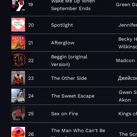
Wake Me Up When
19
Green D
September Ends
20
Spotlight
Jennife
Becky Hi
21
Afterglow
Wilkins
Beggin (original
22
Madcon
Version)
23
The Other Side
Джейсо
Gwen St
24
The Sweet Escape
Akon
25
Sex on Fire
Kings o
The Man Who Can't Be
26
The Scr