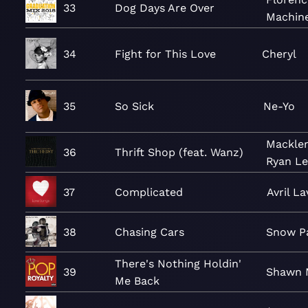
33
Dog Days Are Over
Machin
34
Fight for This Love
Cheryl
35
So Sick
Ne-Yo
Mackle
36
Thrift Shop (feat. Wanz)
Ryan Le
37
Complicated
Avril L
38
Chasing Cars
Snow Pa
There's Nothing Holdin'
39
Shawn 
Me Back