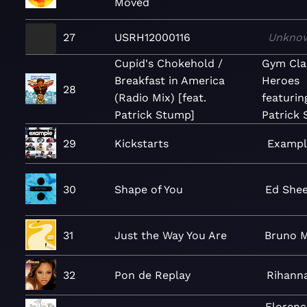
Moved
27
USRH12000116
Unkno
Cupid's Chokehold /
Gym Cla
Breakfast in America
Heroes
28
(Radio Mix) [feat.
featurin
Patrick Stump]
Patrick
29
Kickstarts
Exampl
30
Shape of You
Ed She
31
Just the Way You Are
Bruno 
32
Pon de Replay
Rihann
Florenc