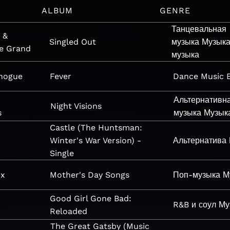
ALBUM
GENRE
Танцевальная
 &
Singled Out
музыка
Музык
e Grand
музыка
inogue
Fever
Dance
Music
Альтернативн
Night Visions
s
музыка
Музык
Castle (The Huntsman:
Winter's War Version) -
Альтернатива
Single
ix
Mother's Day Songs
Поп-музыка
М
Good Girl Gone Bad:
a
R&B и соул
Му
Reloaded
The Great Gatsby (Music