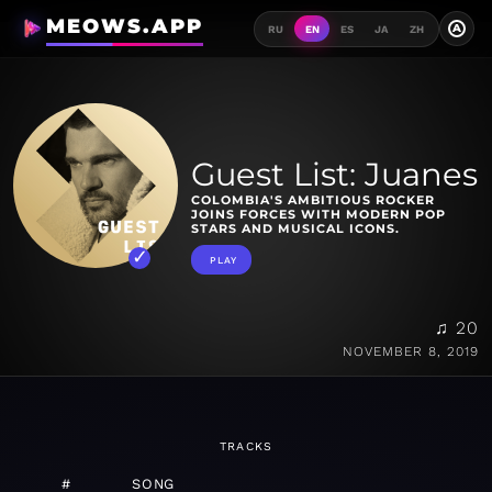
MEOWS.APP
A
RU
EN
ES
JA
ZH
Guest List: Juanes
COLOMBIA'S AMBITIOUS ROCKER
JOINS FORCES WITH MODERN POP
STARS AND MUSICAL ICONS.
PLAY
♫ 20
NOVEMBER 8, 2019
TRACKS
#
SONG