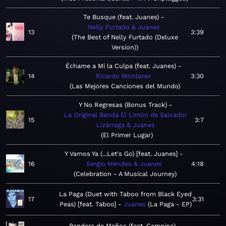
Te Busque (feat. Juanes)
Nelly Furtado & Juanes
13
3:39
The Best of Nelly Furtado (Deluxe
Version)
Échame a Mi la Culpa (feat. Juanes)
14
Ricardo Montaner
3:30
Las Mejores Canciones del Mundo
Y No Regresas (Bonus Track)
La Original Banda El Limón de Salvador
15
3:7
Lizárraga & Juanes
El Primer Lugar
Y Vamos Ya (...Let's Go) [feat. Juanes]
16
Sergio Mendes & Juanes
4:18
Celebration - A Musical Journey
La Paga (Duet with Taboo from Black Eyed
17
3:31
Peas) [feat. Taboo]
Juanes
La Paga - EP
Bandera de Maños (feat. Campino)