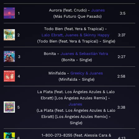
Aurora (feat. Crudo)
Juanes
1
3:5
Más Futuro Que Pasado
Todo Bien (feat. Yera & Trapical)
2
Lalo Ebratt, Juanes & Skinny Happy
3:37
Todo Bien (feat. Yera & Trapical) - Single
Bonita
Juanes & Sebastián Yatra
3
2:27
Bonita - Single
Minifalda
Greeicy & Juanes
4
2:58
Minifalda - Single
La Plata (feat. Los Ángeles Azules & Lalo
Ebratt) [Los Ángeles Azules Remix]
Juanes
5
3:38
La Plata (feat. Los Ángeles Azules & Lalo
Ebratt) [Los Ángeles Azules Remix] -
Single
1-800-273-8255 (feat. Alessia Cara &
6
4:13