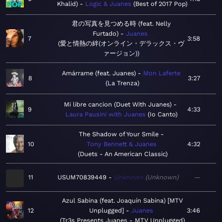
Khalid)
Logic & Juanes
Best of 2017 Pop
君の写真を見つめる時 (feat. Nelly
Furtado)
Juanes
7
3:58
愛と情熱の絆(オンライン・デラックス・ヴ
ァージョン)
Amárrame (feat. Juanes)
Mon Laferte
8
3:27
La Trenza
Mi libre cancion (Duet With Juanes)
9
4:33
Laura Pausini with Juanes
Io Canto
The Shadow of Your Smile
10
Tony Bennett & Juanes
4:32
Duets - An American Classic
11
USUM70839449
Unknown
Unknown
—
Azul Sabina (feat. Joaquín Sabina) [MTV
12
Unplugged]
Juanes
3:46
Tr3s Presents Juanes - MTV Unplugged