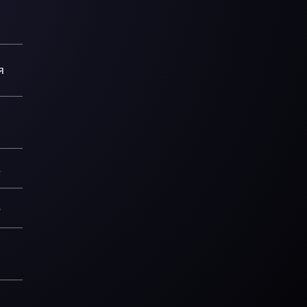
0
я
8
6
2
5
4
6