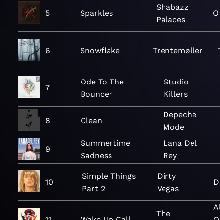
Shabazz
5
Sparkles
O
Palaces
6
Snowflake
Trentemøller
Ode To The
Studio
7
Bouncer
Killers
Depeche
8
Clean
Mode
Summertime
Lana Del
9
Sadness
Rey
Simple Things
Dirty
10
D
Part 2
Vegas
A
The
11
Wake Up Call
O