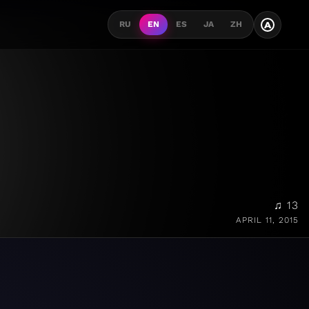
A
RU
EN
ES
JA
ZH
♫ 13
APRIL 11, 2015