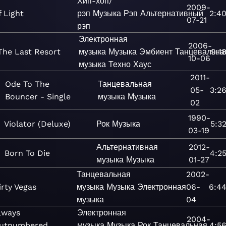
Хип-хоп/
2009-
f Light
рэп
Музыка
Рэп
Альтернативный
2:4
07-21
рэп
Электронная
2006-
The Last Resort
музыка
Музыка
Эмбиент
Танцевальна
9:1
10-06
музыка
Техно
Хаус
2011-
Ode To The
Танцевальная
05-
3:2
Bouncer - Single
музыка
Музыка
02
1990-
Violator (Deluxe)
Рок
Музыка
5:3
03-19
Альтернативная
2012-
Born To Die
4:2
музыка
Музыка
01-27
Танцевальная
2002-
irty Vegas
музыка
Музыка
Электронная
06-
6:4
музыка
04
lways
Электронная
2004-
utnumbered,
музыка
Музыка
Рок
Танцевальная
4:5