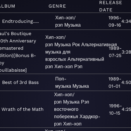
RELEASE
ALBUM
GENRE
DATE
Хип-хоп/
1996-
Endtroducing.....
4:3
рэп
Музыка
09-16
aul's Boutique
Хип-хоп/
20th Anniversary
рэп
Музыка
Рок
Альтернативная
emastered
1989-
музыка для
3:2
dition)[Bonus B-
07-25
взрослых
Альтернативный
oy
рэп
Хип-хоп
Рэп
ouillabaisse]
Поп-
1989-
Best of 3rd Bass
4:5
музыка
Музыка
01-01
Хип-хоп/
рэп
Музыка
Рэп
1996-
Wrath of the Math
восточного
4:2
10-15
побережья
Хардкор-
рэп
Хип-хоп