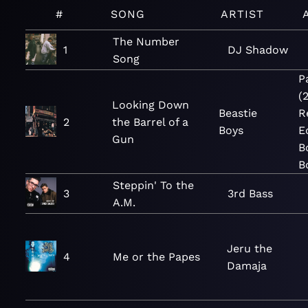
#
SONG
ARTIST
The Number
1
DJ Shadow
Song
P
(
Looking Down
Beastie
R
2
the Barrel of a
Boys
E
Gun
B
B
Steppin' To the
3
3rd Bass
A.M.
Jeru the
4
Me or the Papes
Damaja