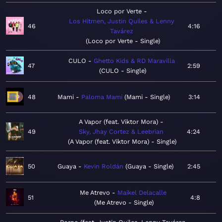
Loco por Verte
Los Hitmen, Justin Quiles & Lenny
46
4:16
Tavárez
Loco por Verte - Single
CULO
Ghetto Kids & RD Maravilla
47
2:59
CULO - Single
48
Mami
Paloma Mami
Mami - Single
3:14
A Vapor (feat. Viktor Mora)
49
Sky, Jhay Cortez & Leebrian
4:24
A Vapor (feat. Viktor Mora) - Single
50
Guaya
Kevin Roldán
Guaya - Single
2:45
Me Atrevo
Maikel Delacalle
51
4:8
Me Atrevo - Single