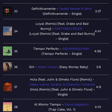
Definitivamente
Daddy Yankee & Sech
33
3:37
Definitivamente - Single
Loyal (Remix) [feat. Drake and Bad
Bunny]
PARTYNEXTDOOR
34
4:41
Loyal (Remix) [feat. Drake and Bad Bunny]
- Single
Tiempo Perfecto
AQUIHAYAQUIHAY
35
4:59
Tiempo Perfecto - Single
36
Girl
Myke Towers
Easy Money Baby
3:6
Hola (feat. Juhn & Dímelo Flow) [Remix]
Dalex, Lenny Tavárez & Chencho Corleone
37
4:9
Hola (Remix) [feat. Juhn & Dímelo Flow] -
Single
Al Mismo Tiempo
Rauw Alejandro
38
4:10
Trap Cake, Vol. 1