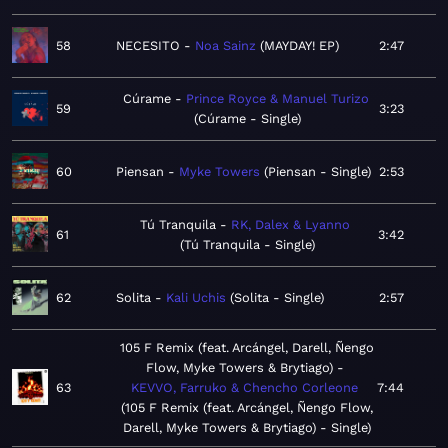
58
NECESITO
Noa Sainz
MAYDAY! EP
2:47
Cúrame
Prince Royce & Manuel Turizo
59
3:23
Cúrame - Single
60
Piensan
Myke Towers
Piensan - Single
2:53
Tú Tranquila
RK, Dalex & Lyanno
61
3:42
Tú Tranquila - Single
62
Solita
Kali Uchis
Solita - Single
2:57
105 F Remix (feat. Arcángel, Darell, Ñengo
Flow, Myke Towers & Brytiago)
63
KEVVO, Farruko & Chencho Corleone
7:44
105 F Remix (feat. Arcángel, Ñengo Flow,
Darell, Myke Towers & Brytiago) - Single