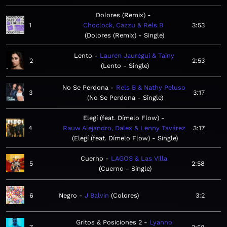
Dolores (Remix)
1
Choclock, Cazzu & Rels B
3:53
Dolores (Remix) - Single
Lento
Lauren Jauregui & Tainy
2
2:53
Lento - Single
No Se Perdona
Rels B & Nathy Peluso
3
3:17
No Se Perdona - Single
Elegí (feat. Dímelo Flow)
4
Rauw Alejandro, Dalex & Lenny Tavárez
3:17
Elegí (feat. Dímelo Flow) - Single
Cuerno
LAGOS & Las Villa
5
2:58
Cuerno - Single
6
Negro
J Balvin
Colores
3:2
Gritos & Posiciones 2
Lyanno