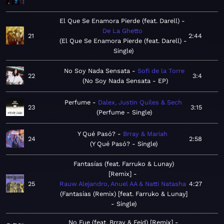
El Que Se Enamora Pierde (feat. Darell)
De La Ghetto
21
2:44
El Que Se Enamora Pierde (feat. Darell) -
Single
No Soy Nada Sensata
Sofi de la Torre
22
3:4
No Soy Nada Sensata - EP
Perfume
Dalex, Justin Quiles & Sech
23
3:15
Perfume - Single
Y Qué Pasó?
Brray & Mariah
24
2:58
Y Qué Pasó? - Single
Fantasías (feat. Farruko & Lunay)
[Remix]
25
Rauw Alejandro, Anuel AA & Natti Natasha
4:27
Fantasías (Remix) [feat. Farruko & Lunay]
- Single
No Fue (feat. Brray & Feid) [Remix]