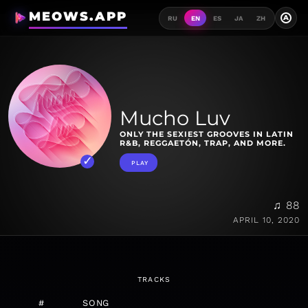
MEOWS.APP
A
RU
EN
ES
JA
ZH
Mucho Luv
ONLY THE SEXIEST GROOVES IN LATIN
R&B, REGGAETÓN, TRAP, AND MORE.
PLAY
♫ 88
APRIL 10, 2020
TRACKS
#
SONG