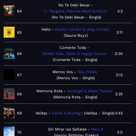
No Te Debí Besar
64
C. Tangana, Paloma Mami & Alizzz
3:2
No Te Debí Besar - Single
Hielo
Eladio Carrión & Jhay Cortez
65
3:11
Sauce Boyz
Comerte Toda
66
Ghetto Kids, Dalex & Happy Colors
3:30
Comerte Toda - Single
Menos Vos
Neo Pistea
67
3:13
Menos Vos - Single
Memoria Rota
Arcángel & Myke Towers
68
3:25
Memoria Rota - Single
69
Velitas
Darell & Brytiago
Velitas - Single
3:45
Sin Mirar las Señales
Rels B
70
3:0
Happy Birthday Flakko