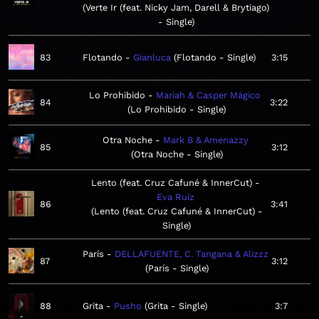
Verte Ir (feat. Nicky Jam, Darell & Brytiago)
- Single
83
Flotando
Gianluca
Flotando - Single
3:15
Lo Prohibido
Mariah & Casper Mágico
84
3:22
Lo Prohibido - Single
Otra Noche
Mark B & Amenazzy
85
3:12
Otra Noche - Single
Lento (feat. Cruz Cafuné & InnerCut)
Eva Ruiz
86
3:41
Lento (feat. Cruz Cafuné & InnerCut) -
Single
París
DELLAFUENTE, C. Tangana & Alizzz
87
3:12
París - Single
88
Grita
Pusho
Grita - Single
3:7