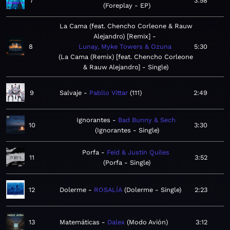
7
3:58
Foreplay - EP
La Cama (feat. Chencho Corleone & Rauw
Alejandro) [Remix]
8
Lunay, Myke Towers & Ozuna
5:30
La Cama (Remix) [feat. Chencho Corleone
& Rauw Alejandro] - Single
9
Salvaje
Pabllo Vittar
111
2:49
Ignorantes
Bad Bunny & Sech
10
3:30
Ignorantes - Single
Porfa
Feid & Justin Quiles
11
3:52
Porfa - Single
12
Dolerme
ROSALÍA
Dolerme - Single
2:23
13
Matemáticas
Dalex
Modo Avión
3:12