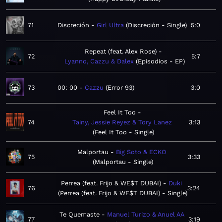
71
Discreción
Girl Ultra
Discreción - Single
5:0
Repeat (feat. Alex Rose)
72
5:7
Lyanno, Cazzu & Dalex
Episodios - EP
73
00: 00
Cazzu
Error 93
3:0
Feel It Too
74
Tainy, Jessie Reyez & Tory Lanez
3:13
Feel It Too - Single
Malportau
Big Soto & ECKO
75
3:33
Malportau - Single
Perrea (feat. Frijo & WE$T DUBAI)
Duki
76
3:24
Perrea (feat. Frijo & WE$T DUBAI) - Single
Te Quemaste
Manuel Turizo & Anuel AA
77
3:19