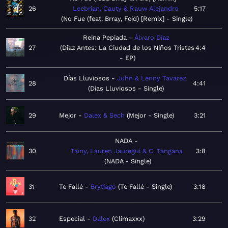
26
Leebrian, Cauty & Rauw Alejandro
5:17
No Fue (feat. Brray, Feid) [Remix] - Single
Reina Pepiada
Álvaro Díaz
27
Diaz Antes: La Ciudad de los Niños Tristes
4:4
- EP
Días Lluviosos
Juhn & Lenny Tavarez
28
4:41
Días Lluviosos - Single
29
Mejor
Dalex & Sech
Mejor - Single
3:21
NADA
30
Tainy, Lauren Jauregui & C. Tangana
3:8
NADA - Single
31
Te Fallé
Brytiago
Te Fallé - Single
3:18
32
Especial
Dalex
Climaxxx
3:29