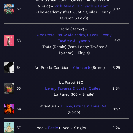
Porno (feat. Justin Quiles, Lenny Tavárez
& Feid)
Rich Music LTD, Sech & Dalex
52
3:32
The Academy (feat. Justin Quiles, Lenny
Tavárez & Feid)
Toda (Remix)
Alex Rose, Rauw Alejandro, Cazzu, Lenny
53
Tavárez & Lyanno
6:7
Toda (Remix) [feat. Lenny Tavárez &
Lyanno] - Single
54
No Puedo Cambiar
Choclock
Bruno
3:25
La Pared 360
55
Lenny Tavárez & Justin Quiles
2:34
La Pared 360 - Single
Aventura
Lunay, Ozuna & Anuel AA
56
3:37
Épico
57
Loco
Beele
Loco - Single
3:24