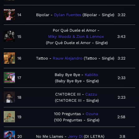
14
Bipolar
Dylan Fuentes
Bipolar - Single
3:32
Por Qué Duele el Amor
15
Miky Woodz & Zion & Lennox
3:43
Por Qué Duele el Amor - Single
16
Tattoo
Rauw Alejandro
Tattoo - Single
3:22
Baby Bye Bye
Kablito
17
2:33
Baby Bye Bye - Single
C14TORCE III
Cazzu
18
2:23
C14TORCE III - Single
100 Preguntas
Ozuna
19
2:58
100 Preguntas - Single
20
No Me Llames
Jerry Di
DI LETRA
3:8