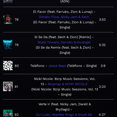
ADN
El Favor (feat. Farruko, Zion & Lunay)
Dímelo Flow, Nicky Jam & Sech
78
3:53
El Favor (feat. Farruko, Zion & Lunay) -
Single
Si Se Da (feat. Sech & Zion) [Remix]
Myke Towers, Farruko & Arcángel
79
5:32
Si Se da Remix (feat. Sech & Zion) -
Single
80
Teléfono
Jesse Baez
Teléfono - Single
3:9
Nicki Nicole: Bzrp Music Sessions, Vol.
13
Bizarrap & NICKI NICOLE
81
2:23
Nicki Nicole: Bzrp Music Sessions, Vol. 13
- Single
Verte Ir (feat. Nicky Jam, Darell &
Brytiago)
82
DJ Luian, Mambo Kingz & Anuel AA
4:27