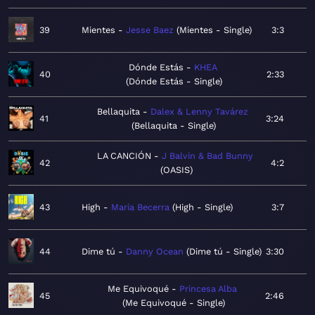
39
Mientes
Jesse Baez
Mientes - Single
3:3
Dónde Estás
KHEA
40
2:33
Dónde Estás - Single
Bellaquita
Dalex & Lenny Tavárez
41
3:24
Bellaquita - Single
LA CANCIÓN
J Balvin & Bad Bunny
42
4:2
OASIS
43
High
Maria Becerra
High - Single
3:7
44
Dime tú
Danny Ocean
Dime tú - Single
3:30
Me Equivoqué
Princesa Alba
45
2:46
Me Equivoqué - Single